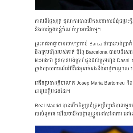
កាលពីថ្ងៃសុក្រ តុលាការបានបើកសវនាការជំនុំជម្រះក្
និងការក្លែងបន្លំកំណត់ត្រាអាជីវកម្ម។
ព្រះរាជអាជ្ញាបានចោទប្រកាន់ Barca ថាបានបង់ប្រា
និងក្រុមហ៊ុនរបស់គាត់ ប៉ុន្តែ Barcelona បានបដិសេធរា
អះអាងថា ខ្លួនបានបង់ប្រាក់ជូនដល់ក្រុមហ៊ុន Dasnil 
ក្រងរបាយការណ៍អំពីវីដេអូទាក់ទងនឹងអាជ្ញាកណ្តាល។
អតីតប្រធានក្លិបលោក Josep Maria Bartomeu និង S
ជាមួយក្លិបផងដែរ។
Real Madrid បានបើកកិច្ចប្រជុំក្រុមប្រឹក្សាភិបាលមួ
របស់ពួកគេ ហើយថានឹងបង្ហាញខ្លួននៅសវនាការ នៅ