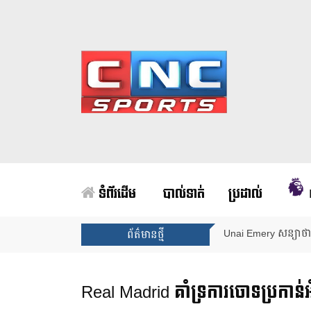
ទំព័រដើម
បាល់ទាត់
ប្រដាល់
Unai Emery សន្យាថាន
ព័ត៌មានថ្មី
Real Madrid គាំទ្រការចោទប្រកា