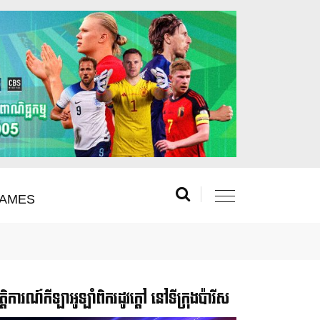
AMES
រឹត្តិការណ៍កីឡាអូឡាំពិករដូវក្ដៅ នៅទីក្រុងប៉ារីស