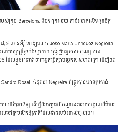
ដីរបស់ក្រុម Barcelona ពីបទពុករលួយ ការរំលោភលើទំនុកចិត្ត
ក់ ៨,៤ លានអឺរ៉ូ ទៅឱ្យលោក Jose Maria Enriquez Negreira
ល់ការប្រព្រឹត្តទាំងឡាយ។ ប៉ុន្តែក្លិបអ្នកមានបុណ្យ បាន
95 ដែលខ្លួនអះអាងថាជាអ្នកប្រឹក្សាបច្ចេកទេសខាងក្រៅ ដើម្បីចង
andro Rosell ក៏ដូចជា Negreira ក៏ត្រូវបានចោទប្រកាន់
យកាលពីថ្ងៃអាទិត្យ ដើម្បីពិភាក្សាអំពីបញ្ហានេះដោយបង្ហាញពីជំហរ
ពេលចៅក្រមបើកឱ្យភាគីដែលរងផលប៉ះពាល់ចូលរួម៕