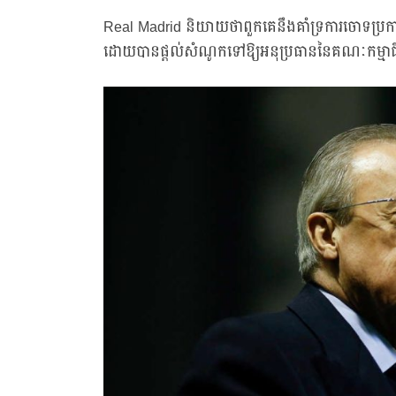
Real Madrid និយាយថាពួកគេនឹងគាំទ្រការចោទប្រក
ដោយបានផ្ដល់សំណូកទៅឱ្យអនុប្រធាននៃគណៈកម្មាធិ