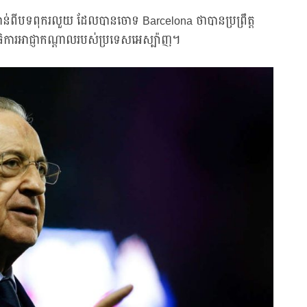
ាន់ពីបទពុករលួយ ដែលបានចោទ Barcelona ថាបានប្រព្រឹត្ត
ការអាជ្ញាកណ្តាលរបស់ប្រទេសអេស្ប៉ាញ។