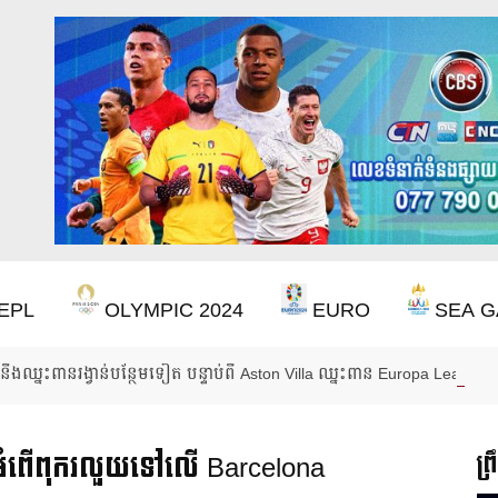
EPL
OLYMPIC 2024
EURO
SEA G
ឹងឈ្នះពានរង្វាន់បន្ថែមទៀត បន្ទាប់ពី Aston Villa ឈ្នះពាន Europa League
ន់អំពើពុករលួយទៅលើ Barcelona
ព្