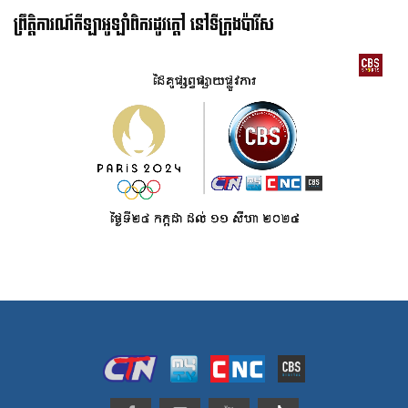
ព្រឹត្តិការណ៍កីឡាអូឡាំពិករដូវក្ដៅ នៅទីក្រុងប៉ារីស