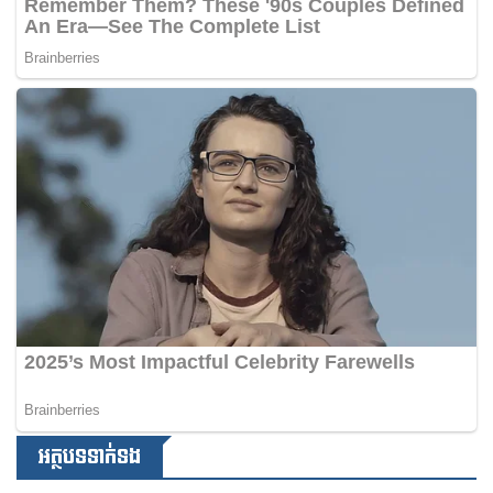
អត្ថបទទាក់ទង