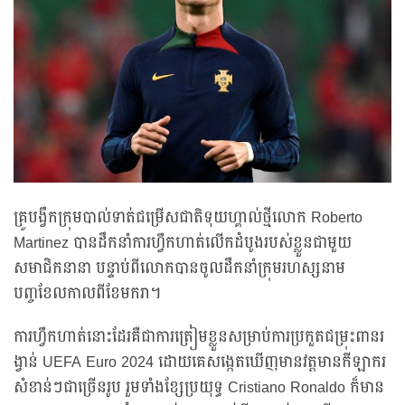
គ្រូបង្វឹកក្រុមបាល់ទាត់ជម្រើសជាតិទុយហ្គាល់ថ្មីលោក Roberto
Martinez បានដឹកនាំការហ្វឹកហាត់លើកដំបូងរបស់ខ្លួនជាមួយ
សមាជិកនានា បន្ទាប់ពីលោកបានចូលដឹកនាំក្រុមរហស្សនាម
បញ្ចខែលកាលពីខែមករា។
ការហ្វឹកហាត់នោះដែរគឺជាការត្រៀមខ្លួនសម្រាប់ការប្រកួតជម្រុះពានរ
ង្វាន់ UEFA Euro 2024 ដោយគេសង្កេតឃើញមានវត្តមានកីឡាករ
សំខាន់ៗជាច្រើនរូប រួមទាំងខ្សែប្រយុទ្ធ Cristiano Ronaldo ក៏មាន