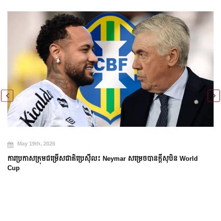
May 19th, 2026
ការប្រកាសក្រុមជម្រើសជាតិប្រេស៊ីល៖ Neymar សម្រេចបានក្តីសុបិន World
Cup