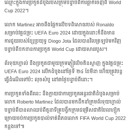
ឈ្មោះក្នុងការប្រកួតដំបូងរបស់ក្រុមបន្ទាប់ពីការធ្លាក់ចេញពី World
Cup 2022។
លោក Martinez អាចពឹងផ្អែកលើបទពិសោធរបស់ Ronaldo
សម្រាប់វគ្គជម្រុះ UEFA Euro 2024 ដោយក្នុងនោះក៏នឹងមាន
ការជួយរបស់ខ្សែប្រយុទ្ធ Diogo Jota ដែលបានវិលត្រឡប់មកវិញ
បន្ទាប់ពីខកខានការប្រកួត World Cup ដោយសាររបួស។
ព័រទុយហ្គាល់ នឹងប្រកួតជាមួយក្រុមភ្ញៀវលិចតិនស្តាញ ក្នុងវគ្គជម្រុះ
UEFA Euro 2024 លើកដំបូងនៅថ្ងៃទី ២៤ ខែមីនា ហើយត្រូវបន្ត
ធ្វើដំណើរទៅប៉ះ លុចសំបួ នៅ៣ថ្ងៃបន្ទាប់ពីនោះ។
ការប្រកួតទាំងពីរនេះ នឹងក្លាយជាការប្រកួតអន្តរជាតិដំបូងសម្រាប់
លោក Roberto Martinez ដែលបានមកដឹកនាំក្រុមព័រទុយហ្គាល់
បន្ទាប់ពីបានលាឈប់ពីតួនាទីគ្រូបង្វឹកក្រុមជម្រើសជាតិបែលហ្ស៊ិក
ក្រោយចប់ការប្រកួតបាល់ទាត់ពិភពលោក FIFA World Cup 2022
កន្លងទៅ៕