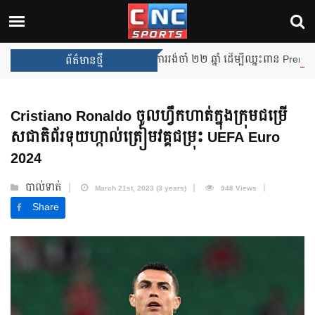
Arsenal បញ្ចប់ការរង់ចាំ ២២ ឆ្នាំ ដើម្បីឈ្នះពាន Premier Leag
ព័ត៌មានថ្មី
Cristiano Ronaldo ចូលហ្វឹកហាត់ក្នុងក្រុមជម្រើ
សជាតិព័រទុយហ្កាល់ត្រៀមវគ្គជម្រុះ UEFA Euro
2024
បាល់ទាត់
March 21st, 2023 (3 years)
948 Views
Share