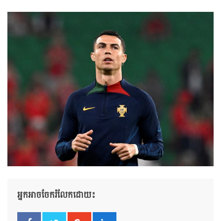
អ្នកអាចចែករំលែកដោយ៖