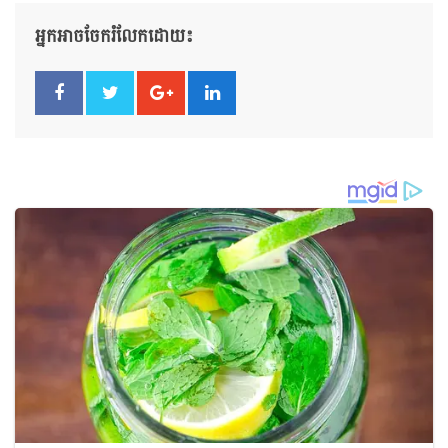
អ្នកអាចចែករំលែកដោយ៖