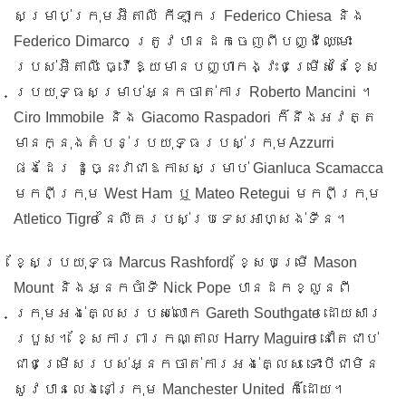
Federico Chiesa
សម្រាប់ក្រុមអ៊ីតាលី កីឡាករ
និង
Federico Dimarco
ត្រូវបានដកចេញពីបញ្ជីឈ្មោះ
របស់អ៊ីតាលី ធ្វើឱ្យមានបញ្ហាកង្វះជម្រើសនៃខ្សែ
Roberto Mancini
ប្រយុទ្ធសម្រាប់អ្នកចាត់ការ
។
Ciro Immobile
Giacomo Raspadori
និង
ក៏នឹងអវត្ត
Azzurri
មានក្នុងតំបន់ប្រយុទ្ធរបស់ក្រុម
Gianluca Scamacca
ផងដែរ ដូច្នេះវាជាឱកាសសម្រាប់
West Ham
Mateo Retegui
មកពីក្រុម
ឬ
មកពីក្រុម
Atletico Tigre
នៃលីគរបស់ប្រទេសអាហ្សង់ទីន។
Marcus Rashford,
Mason
ខ្សែប្រយុទ្ធ
ខ្សែបម្រើ
Mount
Nick Pope
និងអ្នកចាំទី
បានដកខ្លួនពី
Gareth Southgate
ក្រុមអង់គ្លេសរបស់លោក
ដោយសារ
Harry Maguire
របួស។ ខ្សែការពារកណ្តាល
នៅតែជាប់
ជាជម្រើសរបស់អ្នកចាត់ការអង់គ្លេស ទោះបីជាមិន
Manchester United
សូវបានលេងនៅក្រុម
ក៏ដោយ។