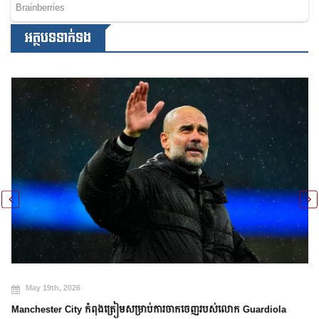
អត្ថបទទាក់ទង
May 19th, 2026
Manchester City កំពុងត្រៀមសម្រាប់ការចាកចេញរបស់លោក Guardiola