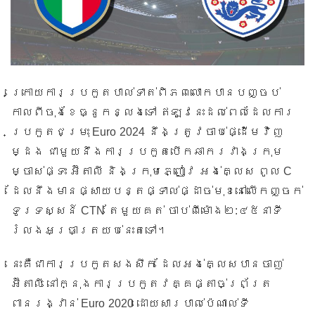
ក្រោយការប្រកួតបាល់ទាត់ពិភពលោកបានបញ្ចប់
កាលពីចុងខែធ្នូកន្លងទៅ ឥឡូវនេះដល់ពេលដែលការ
Euro 2024
ប្រកួតជម្រុះ
នឹងត្រូវចាប់ផ្ដើមវិញ
ម្ដង ជាមួយនឹងការប្រកួតបើកឆាករវាងក្រុម
C
ម្ចាស់ផ្ទះ អ៊ីតាលី និងក្រុមភ្ញៀវ អង់គ្លេស ពូល
ដែលនឹងមានផ្សាយបន្តផ្ទាល់ផ្ដាច់មុខនៅលើកញ្ចក់
CTN
:
ទូរទស្សន៍
តែមួយគត់ ចាប់ពីម៉ោង២
៤៥នាទី
រំលងអធ្រាត្រយប់នេះតទៅ។
នេះគឺជាការប្រកួតសងសឹក ដែលអង់គ្លេសបានចាញ់
អ៊ីតាលី នៅក្នុងការប្រកួតវគ្គផ្តាច់ព្រ័ត្រ
Euro 2020
ពានរង្វាន់
ដោយសារបាល់ប៉េណាល់ទី