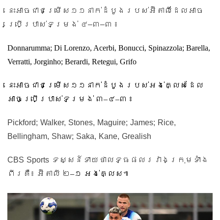
នេះអាចជាជម្រើស១១នាក់ដំបូងរបស់អ៊ីតាលីដែលអាច
–
–
ប្រើប្រាស់ទម្រង់ ៤
៣
៣ ៖
Donnarumma; Di Lorenzo, Acerbi, Bonucci, Spinazzola; Barella,
Verratti, Jorginho; Berardi, Retegui, Grifo
នេះអាចជាជម្រើស១១នាក់ដំបូងរបស់អង់គ្លេសដែល
អាចប្រើប្រាស់ទម្រង់ ៣
–
៤
–
៣ ៖
Pickford; Walker, Stones, Maguire; James; Rice,
Bellingham, Shaw; Saka, Kane, Grealish
CBS Sports
ទស្សន៍ទាយថាលទ្ធផលរវាងក្រុមទាំង
ពីរគឺ៖ អ៊ីតាលី ២
–
១ អង់គ្លេស៕