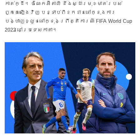
កាត់ក្ដី។ ចំណែកអ៊ីតាលី នឹងស្ដារមុខមាត់របស់
ពួកគេឡើងវិញ បន្ទាប់ពីខកខាននៅក្នុងការ
FIFA World Cup
បង្ហាញខ្លួននៅក្នុងព្រឹត្តិការណ៍
2022
នៅប្រទេសកាតា។