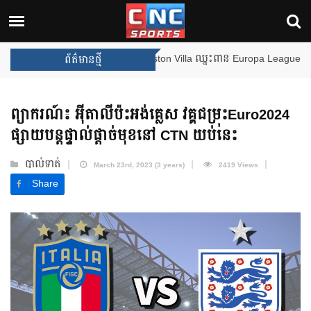
ងឈ្នះពានរង្វាន់បន្ថែមទៀត បន្ទាប់ពី Aston Villa ឈ្នះពាន Europa League
ព័ត៌មានថ្មី
ព្យាករណ៍៖ អ៊ីតាលីប៉ះអង់គ្លេស វគ្គជម្រុះEuro2024
ផ្សាយបន្តផ្ទាល់ផ្ដាច់មុខនៅ CTN យប់នេះ
បាល់ទាត់
March 23rd, 2023 (3 years)
2419 Views
Share