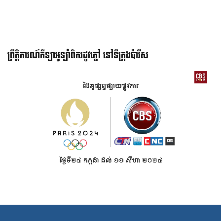
ព្រឹត្តិការណ៍កីឡាអូឡាំពិករដូវក្ដៅ នៅទីក្រុងប៉ារីស