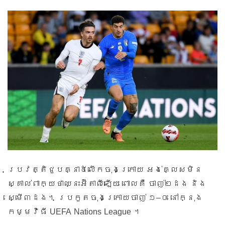
ប្រវត្តិជួបគ្នា៥លើកចុងក្រោយ អង់គ្លេសមិន
ស្គាល់ពាក្យថាឈ្នះអ៊ីតាលីឡើយ ពោលគឺ ចាញ់២ដង និង
–
ស្មើ៣ដង។ ប្រកួតចុងក្រោយចាញ់ ១
០ នៅក្នុង
UEFA Nations League
កម្មវិធី
។