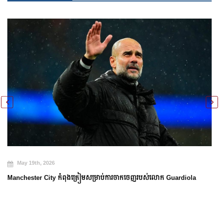
May 19th, 2026
Manchester City កំពុងត្រៀមសម្រាប់ការចាកចេញរបស់លោក Guardiola