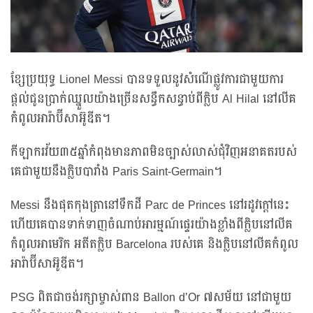
ខ្សែប្រយុទ្ធ Lionel Messi បានទទួលនូវសំណើផ្លូវការជាមួយការ
ផ្តល់ជូនប្រាក់ឈ្នួលយ៉ាងច្រើនសន្ធឹកសន្ធាប់ពីក្លិប Al Hilal នៅលីគ
កំពូលអារ៉ាប៊ីសាអ៊ូឌីត។
កីឡាករវ័យ៣៥ឆ្នាំកំពុងមានភាពមិនច្បាស់លាស់ជុំវិញអនាគតរបស់
គេជាមួយនឹងក្លិបបារាំង Paris Saint-Germain។
Messi នឹងផុតកុងត្រានៅទឹកដី Parc de Princes នៅរដូវក្តៅនេះ
ហើយគេបានទាក់ទាញចំណាប់អារម្មណ៍ផ្ទេរយ៉ាងខ្លាំងពីក្លិបនៅលីគ
កំពូលអាមេរិក អតីតក្លិប Barcelona របស់គេ និងក្លិបនៅលីគកំពូល
អារ៉ាប៊ីសាអ៊ូឌីត។
PSG ពិតជាចង់រក្សាម្ចាស់ពាន Ballon d’Or ៧សម័យ នៅជាមួយ