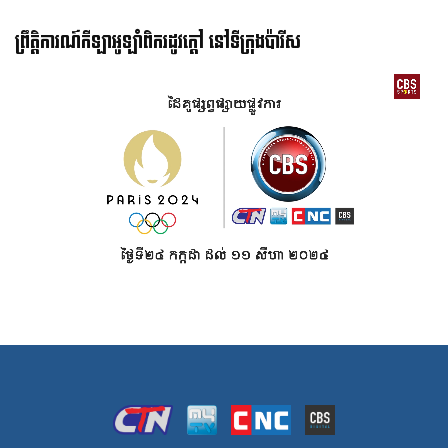
ព្រឹត្តិការណ៍កីឡាអូឡាំពិករដូវក្ដៅ នៅទីក្រុងប៉ារីស