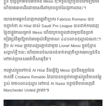
ខ្លួន ប៉ុន្តែពួកគេមិនអាចចង Messi ចុះកិច្ចសន្យាថ្មីបាននៅឡើយទេ
ហើយគេអាចដើរដោយសេរីនៅចុងបញ្ចប់នៃរដូវកាលនេះ។
យោងតាមអ្នកជំនាញការផ្ទេរកីឡាករ Fabrizio Romano បាន
បញ្ជាក់ថា Al Hilal របស់ Saudi Pro League បានដាក់ការដេញ
ថ្លៃជាផ្លូវការសម្រាប់ Messi ហើយបូកបញ្ចូលវាជាមួយនឹងប្រាក់
បៀវត្សរ៍ដ៏គួរឱ្យចាប់អារម្មណ៍គឺប្រមាណ ៤៤០លានដុល្លារឯណោះ។
ក្លិប Al Hilal ត្រូវបានផ្សារភ្ជាប់ជាមួយ Lionel Messi ក្នុងប៉ុន្មាន
សប្តាហ៍ថ្មីៗនេះ ហើយមានបំណងចង់ទាក់ទាញកីឡាករអាហ្សង់ទីន
ទៅកាន់ប្រទេសអារ៉ាប៊ីសាអូឌីត។
ការផ្លាស់ប្តូរទៅកាន់ Al Hilal នឹងធ្វើឱ្យ Messi ជួបនឹងគូប្រជែង
ចាស់គឺ Cristiano Ronaldo ដែលបានបញ្ចប់ការផ្លាស់ប្តូរដ៏មានតម្លៃ
ខ្ពស់ ២២០លានដុល្លារ ទៅកាន់ Al Nassr បន្ទាប់ពីចាកចេញពី
Manchester United រួចមក៕