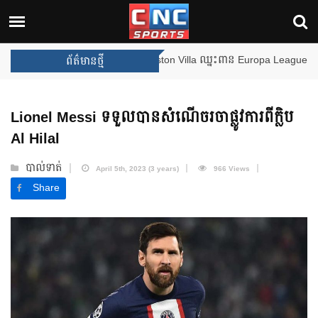
ងឈ្នះពានរង្វាន់បន្ថែមទៀត បន្ទាប់ពី Aston Villa ឈ្នះពាន Europa League
ព័ត៌មានថ្មី
Lionel Messi ទទួលបានសំណើចរចាផ្លូវការពីក្លិប
Al Hilal
បាល់ទាត់
April 5th, 2023 (3 years)
966 Views
Share