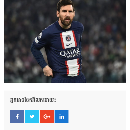
អ្នកអាចចែករំលែកដោយ៖