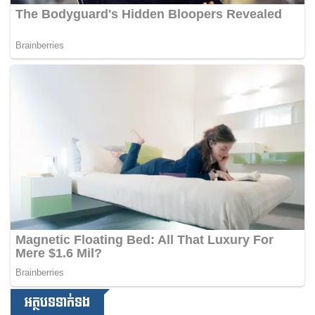
អត្ថបទទាក់ទង