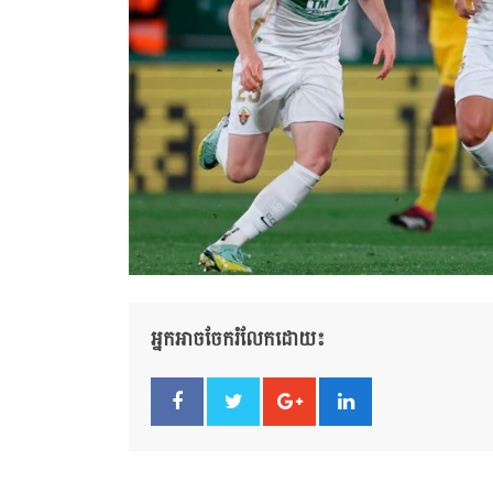
អ្នកអាចចែករំលែកដោយ៖