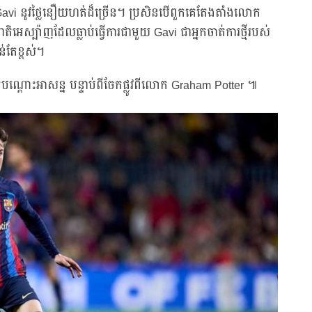
Gavi នូវថ្លៃនឿយហត់ដ៏ច្រើន។ ប្រសិនបើពួកគេតែងតាំងលោក
ិអេស្ប៉ាញដែលធ្លាប់ធ្វើការជាមួយ Gavi ជាអ្នកចាត់ការថ្មីរបស់
់តែខ្ពស់។
បណ្ដោះអាសន្ន បន្ទាប់ពីចែកផ្លូវពីលោក Graham Potter ៕