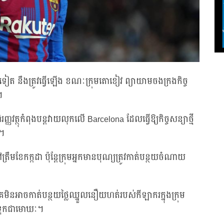
ថែមទៀត នឹងត្រូវធ្វើឡើង ខណៈក្រុមតោខៀវ ព្យាយាមចងក្រងកិច្ច
។
ថុកំពុងបន្តវាយលុកលើ Barcelona ដែលធ្វើឱ្យកិច្ចសន្យាថ្មី
េ។
រឹមខែកក្កដា ប៉ុន្តែក្រុមអ្នកមានបុណ្យត្រូវកាត់បន្ថយចំណាយ
េមិនអាចកាត់បន្ថយថ្លៃឈ្នួលនឿយហត់របស់កីឡាករក្នុងក្រុម
ាត់ទុកជាមោឃៈ។