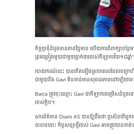
កិច្ចប្រជុំដំបូងមានភាពវិជ្ជមាន ហើយការពិភាក្សាបន្
ព្រមព្រៀងមួយជាមួយភ្នាក់ងាររបស់កីឡាករវ័យ១៨ឆ្នាំ
របាយករណ៍នេះ បានកើតឡើងស្របពេលដែលបញ្ហាហិរញ្ញវត្
ជាមួយនឹង Gavi មិនទាន់មានសុពលភាពនៅឡើយទ
Barca ត្រូវចុះឈ្មោះ Gavi ជាកីឡាករជម្រើសដំបូងនៅត្
របស់ក្លិប។
សារព័ត៌មាន Diario AS បានឱ្យដឹងថា ប្រសិនបើពួកគ
បានទេនោះ កិច្ចសន្យាថ្មីរបស់ Gavi អាចត្រូវបានច