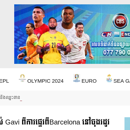
EPL
OLYMPIC 2024
EURO
SEA G
ឹងឈ្នះពានរង្វាន់បន្ថែមទៀត បន្ទាប់ពី Aston Villa ឈ្នះពាន Europa League
់ Gavi ពីការផ្ទេរពីBarcelona នៅចុងរដូវ