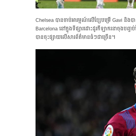
Chelsea បានចាប់អារម្មណ៍លើខ្សែបម្រើ Gavi និងបា
Barcelona នៅក្នុងទីផ្សារដោះដូរកីឡាករនាចុងបញ្
បានចុះផ្សាយលើសារព័ត៌មានធំៗជាច្រើន។