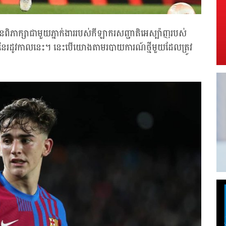
នពិភាក្សាជាមួយភ្នាក់ងាររបស់កីឡាករសញ្ជាតិអេស្ប៉ាញរបស់
ចប់នៃរដូវកាលនេះ។ នេះបើយោងតាមរបាយការណ៍ថ្មីមួយដែលត្រូវ