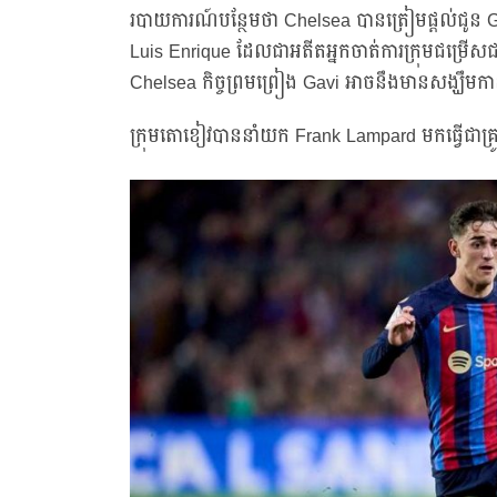
របាយការណ៍បន្ថែមថា Chelsea បានត្រៀមផ្តល់ជូន 
Luis Enrique ដែលជាអតីតអ្នកចាត់ការក្រុមជម្រើសជាត
Chelsea កិច្ចព្រមព្រៀង Gavi អាចនឹងមានសង្ឃឹមកាន
ក្រុមតោខៀវបាននាំយក Frank Lampard មកធ្វើជាគ្រូ