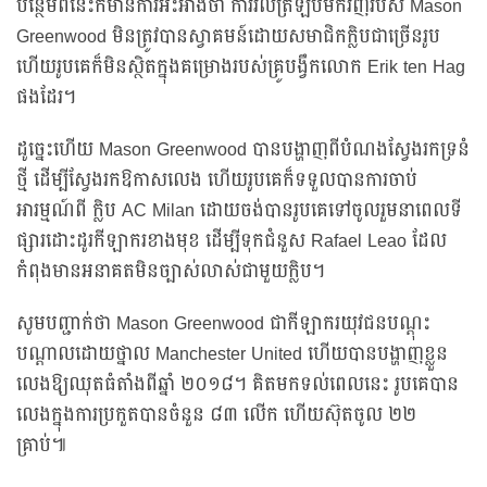
បន្ថែមពីនេះក៏មានការអះអាងថា ការវិលត្រឡប់មកវិញរបស់ Mason
Greenwood មិនត្រូវបានស្វាគមន៍ដោយសមាជិកក្លិបជាច្រើនរូប
ហើយរូបគេក៏មិនស្ថិតក្នុងគម្រោងរបស់គ្រូបង្វឹកលោក Erik ten Hag
ផងដែរ។
ដូច្នេះហើយ Mason Greenwood បានបង្ហាញពីបំណងស្វែងរកទ្រនំ
ថ្មី ដើម្បីស្វែងរកឱកាសលេង ហើយរូបគេក៏ទទួលបានការចាប់
អារម្មណ៍ពី ក្លិប AC Milan ដោយចង់បានរូបគេទៅចូលរួមនាពេលទី
ផ្សារដោះដូរកីឡាករខាងមុខ ដើម្បីទុកជំនួស Rafael Leao ដែល
កំពុងមានអនាគតមិនច្បាស់លាស់ជាមួយក្លិប។
សូមបញ្ជាក់ថា Mason Greenwood ជាកីឡាករយុវជនបណ្ដុះ
បណ្ដាលដោយថ្នាល Manchester United ហើយបានបង្ហាញខ្លួន
លេងឱ្យឈុតធំតាំងពីឆ្នាំ ២០១៨។ គិតមកទល់ពេលនេះ រូបគេបាន
លេងក្នុងការប្រកួតបានចំនួន ៨៣ លើក ហើយស៊ុតចូល ២២
គ្រាប់៕