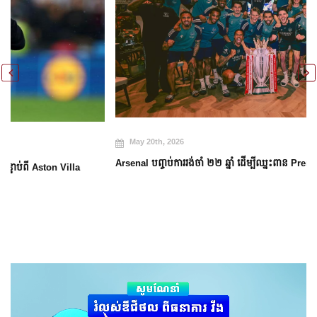
May 20th, 2026
Arsenal បញ្ចប់ការរង់ចាំ ២២ ឆ្នាំ ដើម្បីឈ្នះពាន Premier League