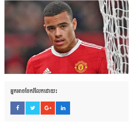
អ្នកអាចចែករំលែកដោយ៖