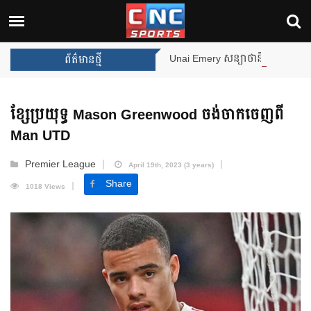
Unai Emery សន្យាថានឹងឈ្នះពានរង្វាន់បន្ថែមទៀត បន្ទា
ព័ត៌មានថ្មី
ខ្សែប្រយុទ្ធ Mason Greenwood ចង់ចាកចេញពី
Man UTD
Premier League
April 19th, 2023 (3 years)
Share
1018 Views