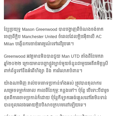
ខ្សែប្រយុទ្ធ Mason Greenwood បានបង្ហាញពីបំណងចង់ចាក
ចេញពីក្លិប Manchester United ចំពេលដែលក្លិបអ៊ីតាលី AC
Milan បង្កើនការចាប់អារម្មណ៍ទៅលើរូបគេ។
Greenwood អវត្តមានមិនបានជួយ Man UTD តាំងពីខែមករា
ឆ្នាំ២០២២ ក្រោយមានបញ្ហាផ្លូវច្បាប់មួយចំនួនជាមួយអតីតមិត្តស្រី
ពាក់ព័ន្ធទៅនឹងអំពើហិង្សា និង ការរំលោភបំពាន។
យ៉ាងណាមិញ រាល់បទចោទប្រកាន់ទាំងអស់ ត្រូវបានតុលាការ
សម្រេចទម្លាក់ចោល កាលពីខែកុម្ភៈកន្លងទៅ។ ប៉ុន្តែ បើទោះបីជារួច
ផុតពីការចោទប្រកាន់ក៏ដោយ ប៉ុន្តែកីឡាករអង់គ្លេសនៅតែមិនទាន់
បានចូលលេងអោយក្លិបបិសាចក្រហមនៅឡើយទេ។