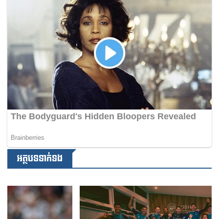
អត្ថបទទាក់ទង