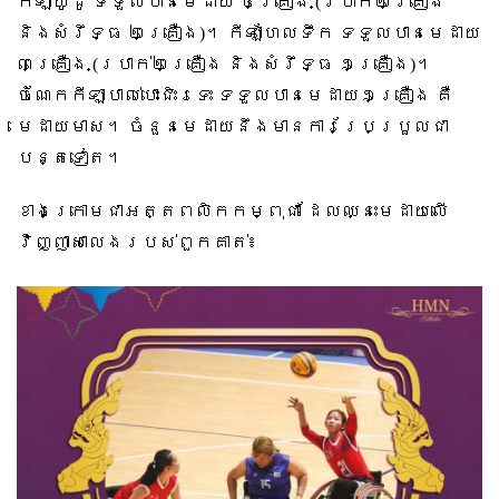
កីឡាយូដូ ទទួលបានមេដាយ ៤គ្រឿង
(
ប្រាក់២គ្រឿង
និងសំរឹទ្ធ ២គ្រឿង
)
។ កីឡាហែលទឹក ទទួលបានមេដាយ
៣គ្រឿង
(
ប្រាក់២គ្រឿង និងសំរឹទ្ធ ១គ្រឿង
)
។
ចំណែកកីឡាបាល់បោះជិះរទេះ ទទួលបានមេដាយ១គ្រឿង គឺ
មេដាយមាស។ ចំនួនមេដាយនឹងមានការប្រែប្រួលជា
បន្តទៀត។
ខាងក្រោមជាអត្តពលិកកម្ពុជា ដែលឈ្នះមេដាយលើ
វិញ្ញាសាលេងរបស់ពួកគាត់៖