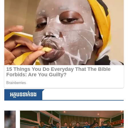
អត្ថបទទាក់ទង