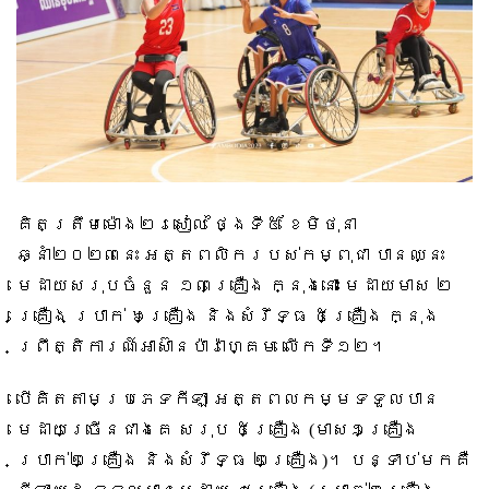
គិតត្រឹមម៉ោង២រសៀល ថ្ងៃទី៥ ខែមិថុនា
ឆ្នាំ២០២៣នេះ អត្តពលិករបស់កម្ពុជា បានឈ្នះ
មេដាយសរុបចំនួន ១៣គ្រឿង ក្នុងនោះ មេដាយមាស ២
គ្រឿង ប្រាក់ ៦គ្រឿង និងសំរឹទ្ធ ៥គ្រឿង ក្នុង
ព្រឹត្តិការណ៍អាស៊ានប៉ារ៉ាហ្គេម លើកទី១២។
បើគិតតាមប្រភេទកីឡា អត្តពលកម្មទទួលបាន
មេដាយច្រើនជាងគេ សរុប ៥គ្រឿង
(
មាស១គ្រឿង
ប្រាក់២គ្រឿង និងសំរឹទ្ធ ២គ្រឿង
)
។ បន្ទាប់មកគឺ