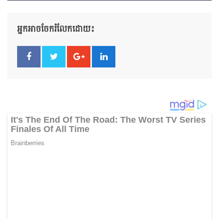
អ្នកអាចចែករំលែកដោយ៖