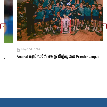
May 20th, 2026
Arsenal បញ្ចប់ការរង់ចាំ ២២ ឆ្នាំ ដើម្បីឈ្នះពាន Premier League