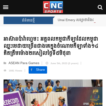
Unai Emery សន្យាថានឹងឈ្នះពានរង្វាន់បន្ថែមទៀ
ព័ត៌មានថ្មី
អាស៊ានប៉ារ៉ាហ្គេម៖ អត្តពលកម្មជាកីឡាដែលកម្ពុជា
ឈ្នះមេដាយច្រើនជាងគេក្នុងចំណោមកីឡាទាំង១៤
គិតត្រឹមម៉ោង២រសៀលថ្ងៃទី៥មិថុនា
ASEAN Para Games
June 5th, 2023 (3 years)
Share
1081 Views