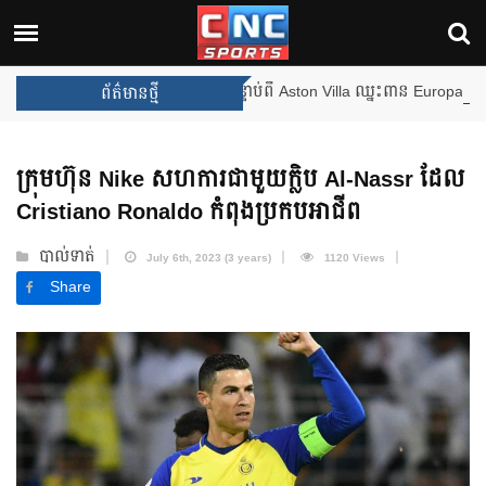
ងឈ្នះពានរង្វាន់បន្ថែមទៀត បន្ទាប់ពី Aston Villa ឈ្នះពាន Europa League
ព័ត៌មានថ្មី
ក្រុមហ៊ុន Nike សហការជាមួយក្លិប Al-Nassr ដែល
Cristiano Ronaldo កំពុងប្រកបអាជីព
បាល់ទាត់
July 6th, 2023 (3 years)
1120 Views
Share