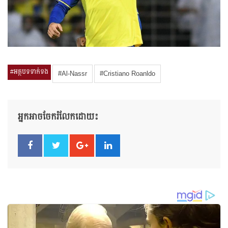
#អត្ថបទទាក់ទង
#Al-Nassr
#Cristiano Roanldo
អ្នកអាចចែករំលែកដោយ៖