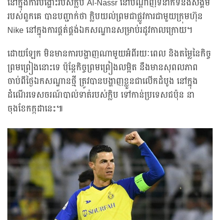
នៅក្នុងការបង្ហោះរបស់ក្លិប Al-Nassr នៅបណ្តាញទំនាក់ទំនងសង្គម
របស់ពួកគេ បានបញ្ជាក់ថា ក្លិបយល់ព្រមជាផ្លូវការជាមួយក្រុមហ៊ុន
Nike នៅក្នុងការផ្គត់ផ្គង់ឯកសណ្ឋានសម្រាប់រដូវកាលក្រោយ។
ដោយឡែក មិនមានការបង្ហាញណាមួយអំពីរយៈពេល និងតម្លៃនៃកិច្ច
ព្រមព្រៀងនោះទេ ប៉ុន្តែកិច្ចព្រមព្រៀងលម្អិត នឹងមានសុពលភាព
ចាប់ពីថ្ងៃឯកសណ្ឋានថ្មី ត្រូវបានបង្ហាញខ្លួនជាលើកដំបូង នៅក្នុង
ដំណើរទេសចរណ៍បាល់ទាត់របស់ក្លិប ទៅកាន់ប្រទេសជប៉ុន នា
ចុងខែកក្កដានេះ៕