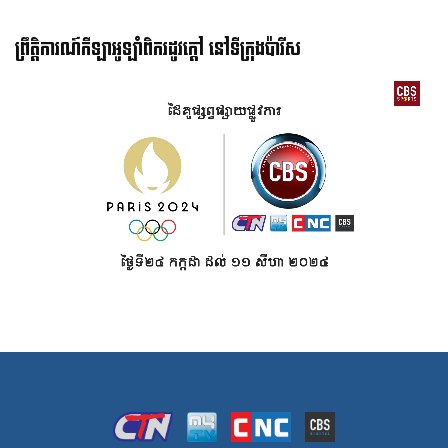
ព្រឹត្តិការណ៍កីឡាអូឡាំពិករដូវក្ដៅ នៅទីក្រុងប៉ារីស