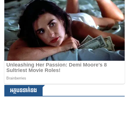
អត្ថបទទាក់ទង