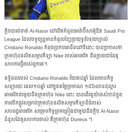
ក្លិបបាល់ទាត់ Al-Nassr នៅលីគកំពូលអារ៉ាប៊ីសាអ៊ូឌីត Saudi Pro
League ដែលបច្ចុប្បន្នមានកំពូលខ្សែប្រយុទ្ធព័រទុយហ្គាល់
Cristiano Ronaldo កំពុងប្រកបអាជីពនៅទីនោះ បានប្រកាសថា
ក្រុមហ៊ុនផលិតសម្ភារកីឡា Nike របស់អាមេរិក នឹងក្លាយជាដៃគូ
សហការថ្មីរបស់ពួកគេ។
ឥទ្ធិពលរបស់ Cristiano Ronaldo វ័យ៣៨ឆ្នាំ ដែលមានកិច្ច
សន្យារយៈពេល១០ឆ្នាំ នៅក្នុងតម្លៃប្រមាណ ១៨៦លានដុល្លារ
អាមេរិកជាមួយនឹងក្រុមហ៊ុន Nike នោះ បានដើរតួយ៉ាងសំខាន់ក្នុង
ការបើកផ្លូវសម្រាប់ក្រុមហ៊ុនផលិតសម្ភារកីឡាដ៏ធំរបស់
សហរដ្ឋអាមេរិក សម្រេចកិច្ចព្រមព្រៀងជាមួយនឹងក្លិប Al-Nassr
ជំនួសដៃគូសហការចាស់ គឺក្រុមហ៊ុន Duneus ។