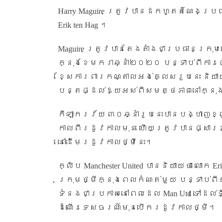
Harry Maguire
ត្រូវបានដកហូតតំណែងប្រ
Erik ten Hag
។
Maguire
ត្រូវបានតែងតាំងជាប្រធានក្រុ
ក្នុងខែមករាឆ្នាំ២០២០ បន្ទាប់ពីការ
ខ្សែការពារកណ្តាលអង់គ្លេសរួបនេះ និយាយ
បន្តផ្ដល់ឱ្យអស់ពីសមត្ថភាពនៅក្នុ
កីឡាករវ័យ ៣០ឆ្នាំរូបនេះបានបង្ហាញ
កាលពីរដូវកាលមុន ហើយត្រូវបានផ្សារភ្
នៅដើមរដូវកាលថ្មីនេះ។
ក្លិប
Manchester United
បាននិយាយថា លោក
Er
ក្រុមថ្មីក្នុងពេលកំណត់មួយ បន្ទាប់ព
ទំនងជាប្រកាសនៅពេលដេល
Man Utd
ទៅដល់ទ
ដំណើរទេសចរណ៍មុនបើករដូវកាលថ្មី។