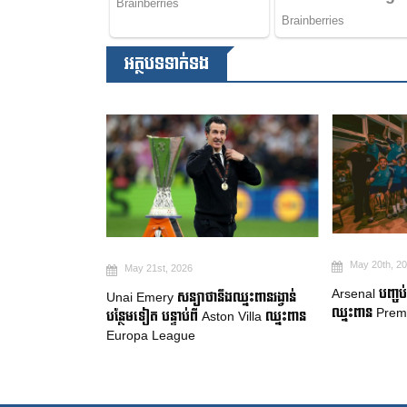
អត្ថបទទាក់ទង
May 20th, 2026
May 19th, 2
Arsenal បញ្ចប់ការរង់ចាំ ២២ ឆ្នាំ ដើម្បី
ឈ្នះពានរង្វាន់
Manchester Ci
ឈ្នះពាន Premier League
on Villa ឈ្នះពាន
ចាកចេញរបស់