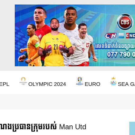
EPL
OLYMPIC 2024
EURO
SEA G
ឹងឈ្នះពានរង្វាន់បន្ថែមទៀត បន្ទាប់ពី Aston Villa ឈ្នះពាន Europa League
ណែងប្រធានក្រុមរបស់ Man Utd