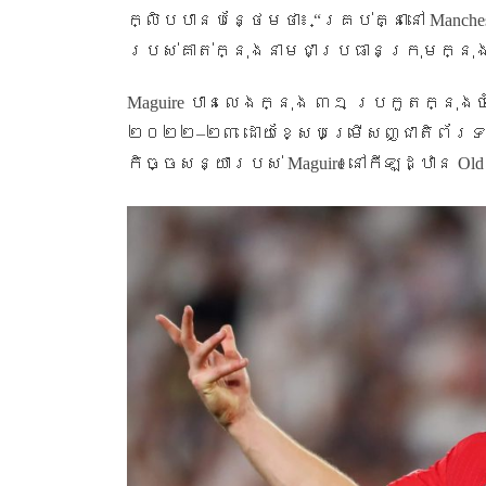
ក្លិបបានបន្ថែមថា៖ “គ្រប់គ្នានៅ
Manches
របស់គាត់ក្នុងនាមជាប្រធានក្រុមក្នុ
Maguire
បានលេងក្នុង ៣១ ប្រកួតក្នុង
២០២២
–
២៣ ដោយខ្សែបម្រើសញ្ជាតិព័រទ
កិច្ចសន្យារបស់
Maguire
នៅកីឡដ្ឋាន
Old