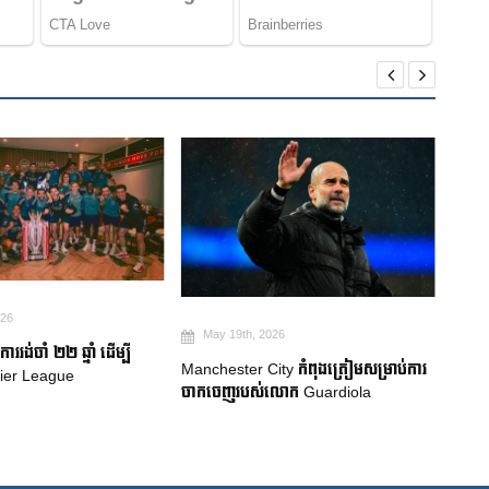
May 19th, 2026
Ma
026
ការប្រកាសក្រុមជម្រើសជាតិប្រេស៊ីល៖
Robe
ty កំពុងត្រៀមសម្រាប់ការ
Neymar សម្រេចបានក្តីសុបិន World Cup
គាំទ្រ
លោក Guardiola
លំបា