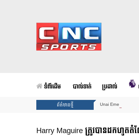
ទំព័រដើម
បាល់ទាត់
ប្រដាល់
Unai Emery សន្យាថាន
ព័ត៌មានថ្មី
Harry Maguire ត្រូវបានដកហូតតំ