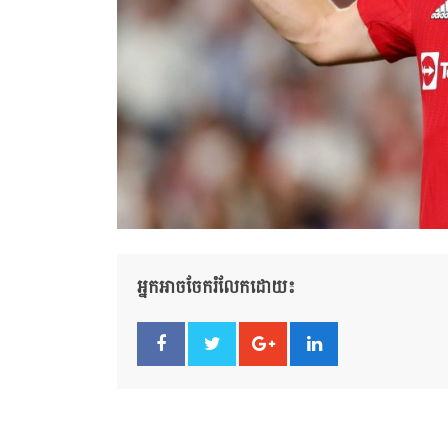
អ្នកអាចចែករំលែកដោយ៖