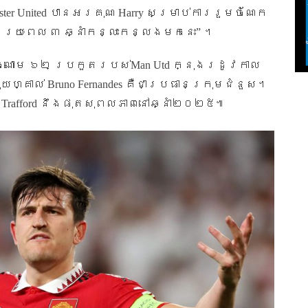
ter United
បានអរគុណ
Harry
សម្រាប់ការរួមចំណែក
ងរយៈពេល ៣ ឆ្នាំកន្លះកន្លងមកនេះ” ។
ចំណោម ៦២ ប្រកួតរបស់
Man Utd
ក្នុងរដូវកាល
ុយហ្គាល់
Bruno Fernandes
គឺជាប្រធានក្រុមជំនួស។
 Trafford
នឹងផុតសុពលភាពនៅឆ្នាំ២០២៥៕