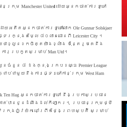
ធានក្រុម
Manchester United
ដោយអ្នកចាត់ការទូទៅ
មដោយអតីតអ្នកចាត់ការទូទៅលោក
Ole Gunnar Solskjaer
ផ្ទេរក្នុងតម្លៃ ៨០លានផោនពី
Leicester City
។
ថាខ្លួនខកចិត្តយ៉ាងខ្លាំង ប៉ុន្តែរូបគេនឹង
ងការប្រកួតសម្រាប់
Man Utd
។
ខ្លួនចំនួន ៨ ដងក្នុងក្របខណ្ឌ
Premier League
ជាប់ជាមួយនឹងការផ្ទេរទៅកាន់ក្រុម
West Ham
ik Ten Hag
អ្នកចាត់ការទូទៅ នឹងប្រកាសប្រធាន
ីគាត់បានជូនដំណឹងដល់កីឡាករ។ ប្រធានក្រុមថ្មី
ីក្រុងញ៉ូវយ៉ក នៅព្រឹកថ្ងៃព្រហស្បតិ៍ សម្រាប់