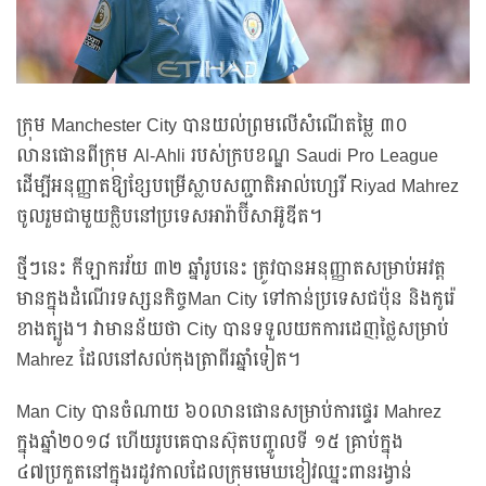
ក្រុម Manchester City បានយល់ព្រមលើសំណើតម្លៃ ៣០
លានផោនពីក្រុម Al-Ahli របស់ក្របខណ្ឌ Saudi Pro League
ដើម្បីអនុញ្ញាតឱ្យខ្សែបម្រើស្លាបសញ្ជាតិអាល់ហ្សេរី Riyad Mahrez
ចូលរួមជាមួយក្លិបនៅប្រទេសអារ៉ាប៊ីសាអ៊ូឌីត។
ថ្មីៗនេះ កីឡាករវ័យ ៣២ ឆ្នាំរូបនេះ ត្រូវបានអនុញ្ញាតសម្រាប់អវត្ត
មានក្នុងដំណើរទស្សនកិច្ចMan City ទៅកាន់ប្រទេសជប៉ុន និងកូរ៉េ
ខាងត្បូង។ វាមានន័យថា City បានទទួលយកការដេញថ្លៃសម្រាប់
Mahrez ដែលនៅសល់កុងត្រាពីរឆ្នាំទៀត។
Man City បានចំណាយ ៦០លានផោនសម្រាប់ការផ្ទេរ Mahrez
ក្នុងឆ្នាំ២០១៨ ហើយរូបគេបានស៊ុតបញ្ចូលទី ១៥ គ្រាប់ក្នុង
៤៧ប្រកួតនៅក្នុងរដូវកាលដែលក្រុមមេឃខៀវឈ្នះពានរង្វាន់