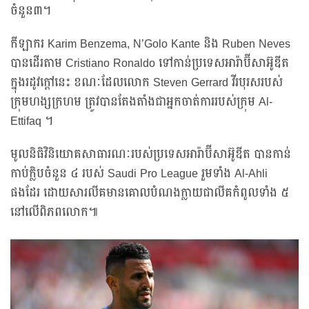
ចំនួន៣។
កីឡាករ Karim Benzema, N’Golo Kante និង Ruben Neves
បានដើរតាម Cristiano Ronaldo ទៅកាន់ប្រទេសអារ៉ាប៊ីសាអ៊ូឌីត
ក្នុងរដូវក្តៅនេះ ខណៈដែលលោក Steven Gerrard វីរបុរសរបស់
ក្រុមហង្សក្រហម ត្រូវបានតែងតាំងជាអ្នកចាត់ការរបស់ក្រុម Al-
Ettifaq ។
មូលនិធិវិនិយោគសាធារណៈរបស់ប្រទេសអារ៉ាប៊ីសាអ៊ូឌីត បានកាន់
កាប់ក្លិបចំនួន ៤ របស់ Saudi Pro League រួមទាំង Al-Ahli
ផងដែរ ដោយសារលីគមានគោលបំណងក្លាយជាលីគកំពូលទាំង ៥
នៅលើពិភពលោក៕