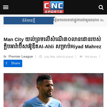
Unai Emery សន្យាថានឹងឈ្នះពានរង្
ព័ត៌មានថ្មី
Man City យល់ព្រមលើសំណើ៣០លានផោនរបស់
ក្លិបអារ៉ាប៊ីសាអ៊ូឌីតAl-Ahli សម្រាប់Riyad Mahrez
Premier League
July 20th, 2023 (3 years)
784 Views
Share