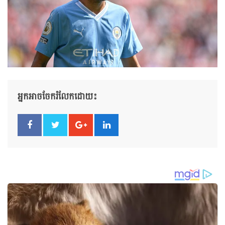
អ្នកអាចចែករំលែកដោយ៖