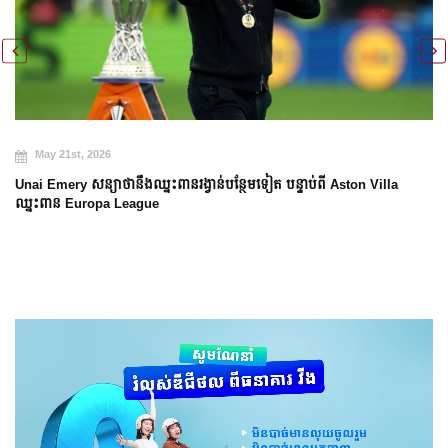
May 21st, 2026
Unai Emery សន្យាថានឹងឈ្នះពានរង្វាន់បន្ថែមទៀត បន្ទាប់ពី Aston Villa
ឈ្នះពាន Europa League