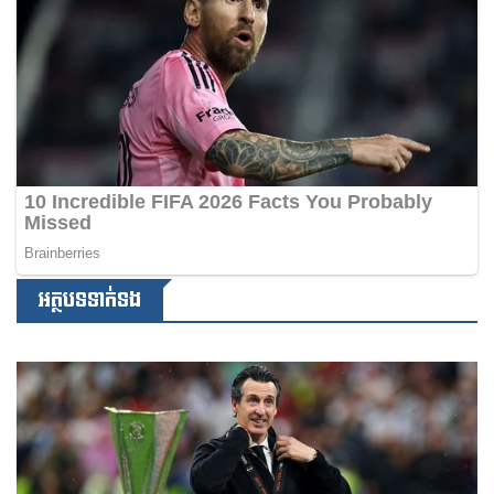
អត្ថបទទាក់ទង