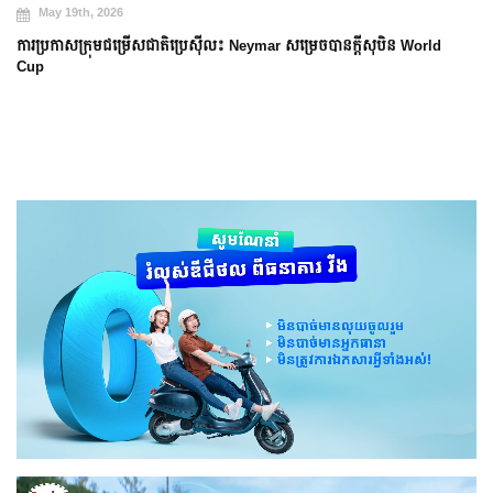
May 18th, 2026
Robert Lewandowski និយាយលាអ្នកគាំទ្រ Barcelona ក្នុង “ថ្ងៃដ៏រំជើបរំជួ
និងលំបាក”