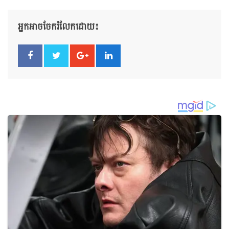
អ្នកអាចចែករំលែកដោយ៖