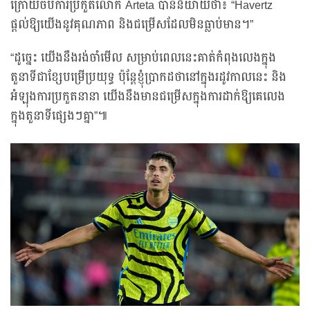
ក្រោយចប់ការប្រកួតលោក Arteta បាននិយាយថា៖ “Havertz
ផ្តល់ឱ្យយើងនូវគុណភាព និងជម្រើសដែលមិនធ្លាប់មាន។”
“ដូច្នេះ យើងនឹងរង់ចាំមើល សម្រាប់ពេលនេះគាត់កំពុងលេងក្នុង
តួនាទីជាខ្សែបម្រើប្រយុទ្ធ ប៉ុន្តែខ្ញុំប្រាកដថានៅក្នុងរដូវកាលនេះ និង
អំឡុងការប្រកួតនានា យើងនឹងមានជម្រើសក្នុងការដាក់ឱ្យគេលេង
ក្នុងតួនាទីផ្សេងៗគ្នា”៕