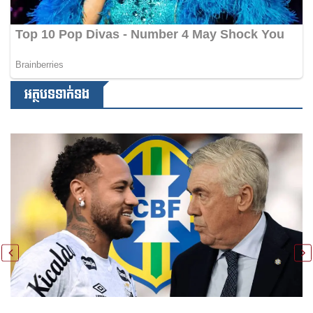
អត្ថបទទាក់ទង