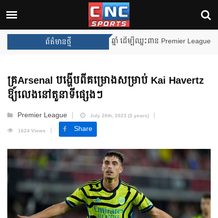
Manchester City កំពុងត្រៀមសម
ព័ត៌មានថ្មី
គ្រូArsenal បង្ហើបពីគម្រោងសម្រាប់ Kai Havertz
ឱ្យលេងនៅតួនាទីផ្សេងៗ
Premier League
July 20th, 2023 (3 years)
Share
1624 Views