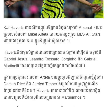
Kai Havertz បានស៊ុតបញ្ចូលទីគ្រាប់ដំបូងសម្រាប់ Arsenal ខណៈ
ក្រុមរបស់លោក Mikel Arteta បានយកឈ្នះក្រុម MLS All Stars
ដោយលទ្ធផល ៥-០ ក្នុងទីក្រុងវ៉ាស៊ីនតោន ។
Havertzគឺជាម្ចាស់គ្រាប់បាលចុងក្រោយរបស់ក្រុមកំាភ្លើងធំ បន្ទាប់ពី
Gabriel Jesus, Leandro Trossard, Jorginho និង Gabriel
Martinelli មានឈ្មោះនៅក្នុងបញ្ជីរកគ្រាប់បាល់ផងដែរ។
ក្នុងការប្រកួតនេះ លោក Arteta បានប្ដូរចូលកីឡាករចំណូលថ្មីដូចជា
Declan Rice និង Jurrien Timber សម្រាប់ការបង្ហាញខ្លួនលើក
ដំបូង នៅនាទីទី៦៥។ Havertz រកបានគ្រាប់ទី៥ តាមរយៈការស៊ុត
បាល់បញ្ចូលទីយ៉ាងល្អពីការបញ្ជូនរបស់ Marquinhos ។