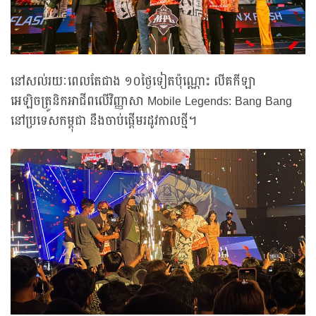
នៅសល់រយៈពេលតែជាង ១០ថ្ងៃទៀតប៉ុណ្ណោះ លីគកីឡា
អេឡិចត្រូនិកអាជីពលើវិញ្ញាសា Mobile Legends: Bang Bang
នៅប្រទេសកម្ពុជា នឹងចាប់ផ្ដើមរដូវកាលថ្មី។