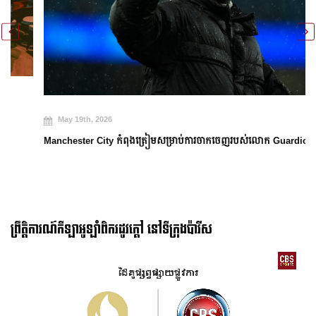
May 19th, 2026
Manchester City កំពុងត្រៀមសម្រាប់ការចាកចេញរបស់លោក Guardiola
ព្រឹត្តិការណ៍កីឡាអូឡាំពិករដូវក្ដៅ នៅទីក្រុងប៉ារីស