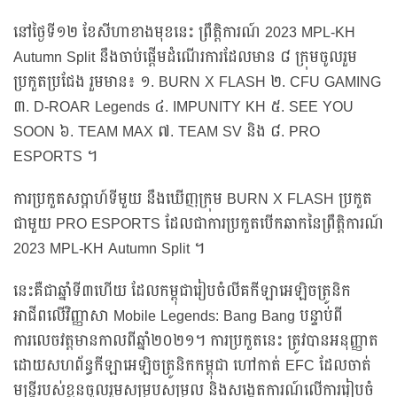
នៅថ្ងៃទី១២ ខែសីហាខាងមុខនេះ ព្រឹត្តិការណ៍ 2023 MPL-KH
Autumn Split នឹងចាប់ផ្ដើមដំណើរការដែលមាន ៨ ក្រុមចូលរួម
ប្រកួតប្រជែង រួមមាន៖ ១. BURN X FLASH ២. CFU GAMING
៣. D-ROAR Legends ៤. IMPUNITY KH ៥. SEE YOU
SOON ៦. TEAM MAX ៧. TEAM SV និង ៨. PRO
ESPORTS ។
ការប្រកួតសប្ដាហ៍ទីមួយ នឹងឃើញក្រុម BURN X FLASH ប្រកួត
ជាមួយ PRO ESPORTS ដែលជាការប្រកួតបើកឆាកនៃព្រឹត្តិការណ៍
2023 MPL-KH Autumn Split ។
នេះគឺជាឆ្នាំទី៣ហើយ ដែលកម្ពុជារៀបចំលីគកីឡាអេឡិចត្រូនិក
អាជីពលើវិញ្ញាសា Mobile Legends: Bang Bang បន្ទាប់ពី
ការលេចវត្តមានកាលពីឆ្នាំ២០២១។ ការប្រកួតនេះ ត្រូវបានអនុញ្ញាត
ដោយសហព័ន្ធកីឡាអេឡិចត្រូនិកកម្ពុជា ហៅកាត់ EFC ដែលចាត់
មន្ត្រីរបស់ខ្លួនចូលរួមសម្របសម្រួល និងសង្កេតការណ៍លើការរៀបចំ