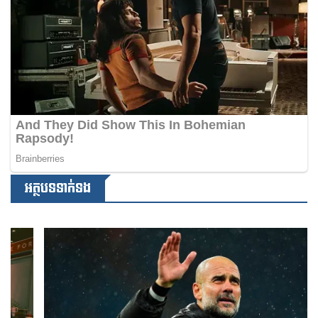
អត្ថបទទាក់ទង