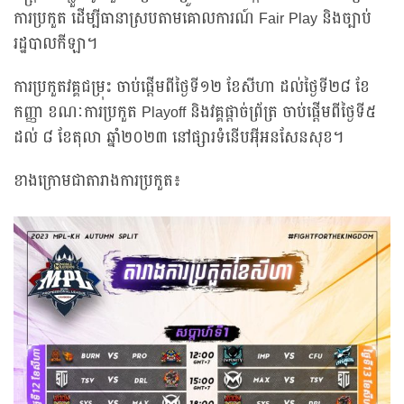
ការប្រកួត ដើម្បីធានាស្របតាមគោលការណ៍ Fair Play និងច្បាប់
រដ្ឋបាលកីឡា។
ការប្រកួតវគ្គជម្រុះ ចាប់ផ្ដើមពីថ្ងៃទី១២ ខែសីហា ដល់ថ្ងៃទី២៨ ខែ
កញ្ញា ខណៈការប្រកួត Playoff និងវគ្គផ្ដាច់ព្រ័ត្រ ចាប់ផ្ដើមពីថ្ងៃទី៥
ដល់ ៨ ខែតុលា ឆ្នាំ២០២៣ នៅផ្សារទំនើបអ៊ីអនសែនសុខ។
ខាងក្រោមជាតារាងការប្រកួត៖