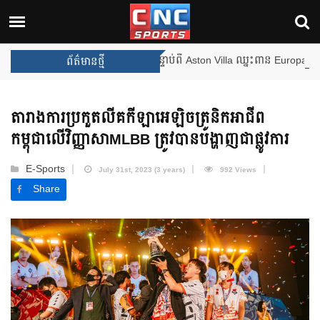
ងឈ្នះពានរង្វាន់បន្ថែមទៀត បន្ទាប់ពី Aston Villa ឈ្នះពាន Europa League
ព័ត៌មានថ្មី
តារាងការប្រកួតលីគកីឡាអេឡិចត្រូនិកអាជីព
កម្ពុជាលើវិញ្ញាសាMLBB ត្រូវបានបង្ហាញជាផ្លូវការ
E-Sports
July 31st, 2023 (3 years)
992 Views
Share