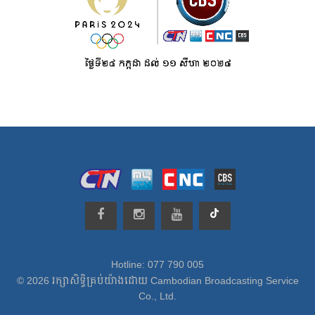
Hotline: 077 790 005
© 2026 រក្សាសិទ្ធិគ្រប់យ៉ាងដោយ Cambodian Broadcasting Service
Co., Ltd.