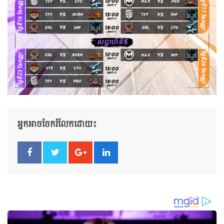
អ្នកអាចចែករំលែកដោយ៖