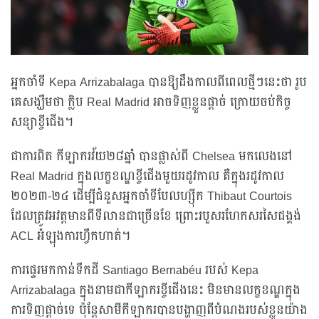
អ្នកចាំទី Kepa Arrizabalaga បានឱ្យដឹងកាលពីពេលថ្មីៗនេះថា រូប
គេសង្ឃឹមថា ក្លិប Real Madrid អាចទិញខ្លួនផ្តាច់ ក្រោយចប់កិច្ច
សន្យាខ្ចីជើង។
ជាការពិត កីឡាករវ័យ២៨ឆ្នាំ បានផ្លាស់ពី Chelsea មកលេងនៅ
Real Madrid ក្នុងលក្ខខណ្ឌខ្ចីជើងមួយរដូវកាល គឺក្នុងរដូវកាល
២០២៣-២៤ ដើម្បីជំនួសអ្នកចាំទីបែលហ្ស៊ីក Thibaut Courtois
ដែលត្រូវអវត្តមានពីទីលានជាច្រើនខែ ព្រោះរបួសរហែកសរសៃជង្គង់
ACL អំឡុងការហ្វឹកហាត់។
ការផ្ទេរមកកាន់ទឹកដី Santiago Bernabéu របស់ Kepa
Arrizabalaga ក្នុងនាមជាកីឡាករខ្ចីជើងនេះ មិនមានលក្ខខណ្ឌក្នុង
ការទិញផ្តាច់ទេ ប៉ុន្តែសាមីកីឡាករបានបង្ហាញពីបំណងរបស់ខ្លួនយ៉ាង