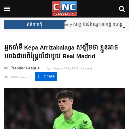
Unai Emery សន្យាថានឹងឈ្នះពានរង្វាន់បន្ថែមទៀត បន្ទាប់ពី Aston 
ព័ត៌មានថ្មី
អ្នកចាំទី Kepa Arrizabalaga សង្ឃឹមថា ខ្លួនអាច
លេងជាអចិន្ត្រៃយ៍ជាមួយ Real Madrid
Premier League
August 17th, 2023 (3 years)
Share
1052 Views