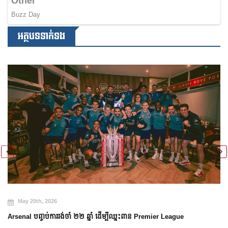
អត្ថបទទាក់ទង
May 20th, 2026
Arsenal បញ្ចប់ការរង់ចាំ ២២ ឆ្នាំ ដើម្បីឈ្នះពាន Premier League