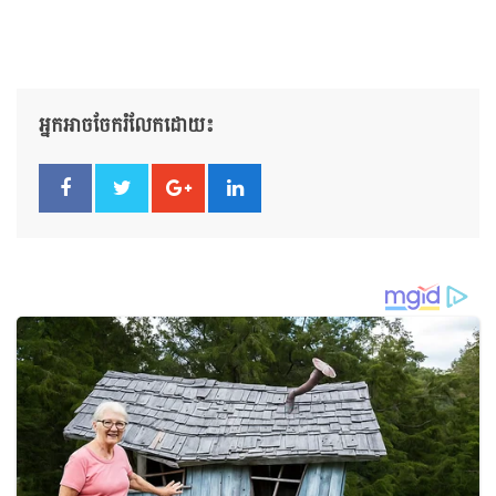
អ្នកអាចចែករំលែកដោយ៖