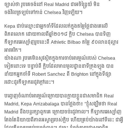
ច្បាស់ថា រូបគេចង់នៅ Real Madrid ជាអចិន្ត្រៃយ៍ មិន
ចង់វិលត្រឡប់ទៅកាន់ Chelsea វិញឡើយ។
Kepa ជាប់ឈ្មោះជាអ្នកចាំទីដែលលក់ក្នុងតម្លៃថ្លៃជាងគេលើ
ពិភពលោក ដោយកាលពីឆ្នាំ២០១៨ ក្លិប Chelsea បានទិញ
កីឡាករអេស្ប៉ាញរូបនេះពី Athletic Bilbao តម្លៃ ៩០លានដុល្លារ
អាមេរិក។
យ៉ាងណា រូបគេមិនសូវស្ថិតក្នុងការចាប់អារម្មណ៍របស់ Chelsea
ទៀតនោះទេ បន្ទាប់ពី ក្លិបដែលមានមូលដ្ឋាននាទីក្រុងឡុង បាន
នាំយកអ្នកចាំទី Robert Sanchez ពី Brighton នៅក្នុងទីផ្សា
រដោះដូរកីឡាកររដូវក្តៅនេះ។
បញ្ចេញចំណាប់អារម្មណ៍ក្រោយបានក្លាយខ្លួនជាសមាជិក Real
Madrid, Kepa Arrizabalaga បានថ្លែងថា៖ “ខ្ញុំសង្ឃឹមថា Real
Madrid នឹងបន្តរក្សាពួកគេ ក្រោយចប់រដូវកាល។ កីឡាករអេស្ប៉ាញ
តែងតែនិយាយពីភាពអស្ចារ្យរបស់ក្លិប ហើយគ្រប់យ៉ាងនៅទីនេះ ជាអ្វី