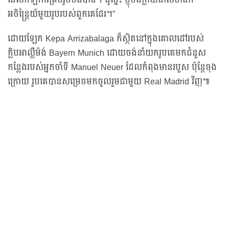
ដែលកីឡាករគ្រប់រូបចង់បាន។ ដូច្នេះ ខ្ញុំចង់ក្លាយជាសមាជិក
អចិន្ត្រៃយ៍មួយរូបរបស់ពួកគេដែរ។”
ដោយឡែក Kepa Arrizabalaga ក៏ស្ថិតនៅក្នុងគោលដៅរបស់
ក្លិបអាល្លឺម៉ង់ Bayern Munich ដោយចង់នាំយករូបគេមកជំនួស
កន្លែងរបស់អ្នកចាំទី Manuel Neuer ដែលកំពុងមានរបួស ប៉ុន្តែចុង
ក្រោយ រូបគេបានសម្រេចមកចូលរួមជាមួយ Real Madrid វិញ៕