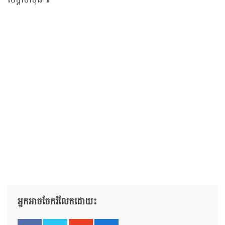
សប្ដាហ៍មុន៕
អ្នកអាចចែករំលែកដោយ៖