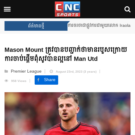
Unai Emery សន្យាថានឹងឈ្នះពានរង្
ព័ត៌មានថ្មី
Mason Mount ត្រូវបានបញ្ជាក់ថាមានរបួសក្រោយ
ការចាប់ផ្ដើមពុំសូវបានល្អនៅ Man Utd
Premier League
August 23rd, 2023 (3 years)
Share
958 Views