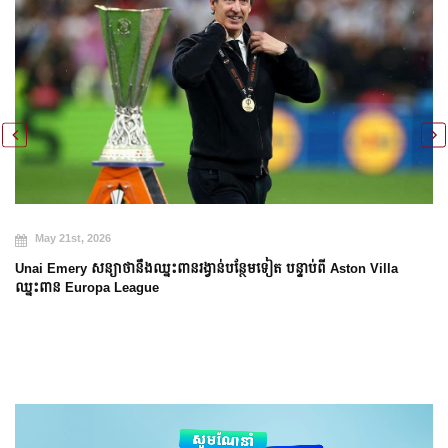
May 21st, 2026
Unai Emery សន្យាថានឹងឈ្នះពានរង្វាន់បន្ថែមទៀត បន្ទាប់ពី Aston Villa
ឈ្នះពាន Europa League