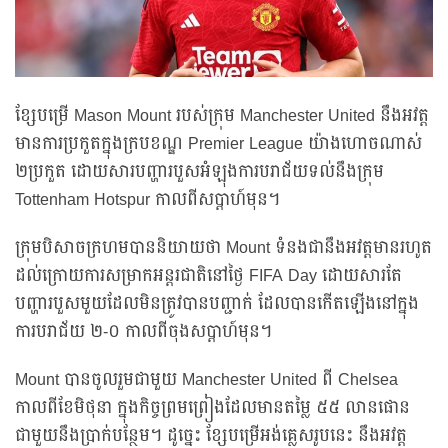
ខ្សែបម្រើ Mason Mount របស់ក្រុម Manchester United នឹងអវត្ត
មានការប្រកួតក្នុងក្របខណ្ឌ Premier League យ៉ាងហោចណាស់
២ប្រកួត ដោយសារបញ្ហារបួសអំឡុងការបរាជ័យទល់នឹងក្រុម
Tottenham Hotspur កាលពីសប្ដាហ៍មុន។
ក្រុមបិសាចក្រហមបាននិយាយថា Mount ទំនងជានឹងអវត្តមានរហូត
ដល់ក្រោយការសម្រាកអន្តរជាតិនៅថ្ងៃ FIFA Day ដោយសារតែ
បញ្ហារបួសមួយដែលមិនត្រូវបានបញ្ជាក់ ដែលបានកើតឡើងនៅក្នុង
ការបរាជ័យ ២-០ កាលពីចុងសប្តាហ៍មុន។
Mount បានចូលរួមជាមួយ Manchester United ពី Chelsea
កាលពីខែមិថុនា ក្នុងកិច្ចព្រមព្រៀងដែលមានតម្លៃ ៥៥ លានផោន
ជាមួយនឹងប្រាក់បន្ថែម។ ដូច្នេះ ខ្សែបម្រើអង់គ្លេសរូបនេះ នឹងអវត្ត