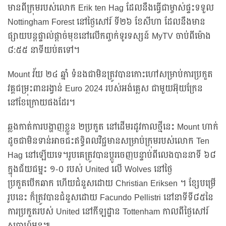
មានពីក្រុមរបស់លោក Erik ten Hag ដែលនឹងធ្វើជាម្ចាស់ផ្ទះទទួល
Nottingham Forest នៅថ្ងៃសៅរ៍ ទី២៦ ខែសីហា ដែលនឹងមាន
ផ្សាយបន្តផ្ទាល់ផ្ដាច់មុខនៅលើកញ្ចក់ទូរទស្សន៍ MyTV ចាប់ពីម៉ោង
៨:៥៥ នាទីយប់តទៅ។
Mount វ័យ ២៤ ឆ្នាំ ទំនងជាមិនត្រូវបានកោះហៅសម្រាប់ការប្រកួត
វគ្គជម្រុះពានរង្វាន់ Euro 2024 របស់អង់គ្លេស ជាមួយអ៊ុយក្រែន
នៅខែក្រោយផងដែរ។
ឆ្លងកាត់ការបង្ហាញខ្លួន ២ប្រកួត នៅដើមរដូវកាលថ្មីនេះ Mount ហាក់
ដូចជាមិនទាន់អាចជះឥទ្ធិពលវិជ្ជមានសម្រាប់ក្រុមរបស់លោក Ten
Hag នៅឡើយទេ។រូបគេត្រូវបានប្តូរចេញបន្ទាប់ពីលេងបាននាទី ៦៨
ក្នុងជ័យជម្នះ ១-០ របស់ United លើ Wolves នៅថ្ងៃ
ប្រកួតបើកឆាក ហើយជំនួសដោយ Christian Eriksen ។ ខ្សែបម្រើ
រូបនេះ ក៏ត្រូវបានជំនួសដោយ Facundo Pellistri នៅនាទីទី៨៥នៃ
ការប្រកួតរបស់ United នៅកីឡដ្ឋាន Tottenham កាលពីថ្ងៃសៅរ៍