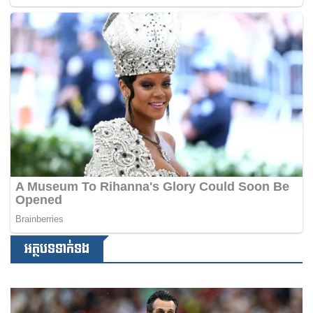
អត្ថបទទាក់ទង