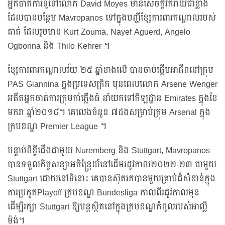
អ្នកចាត់ការទូទៅលោក David Moyes មានសេចក្ដីរីករាយជាខ្លាំង
ដែលបានបន្ថែម Mavropanos ទៅក្នុងបញ្ជីខ្សែការពារកណ្តាលរបស់
គាត់ ដែលរួមមាន Kurt Zouma, Nayef Aguerd, Angelo
Ogbonna និង Thilo Kehrer ។
ខ្សែការពារកណ្តាលវ័យ ២៥ ឆ្នាំខាងលើ បានចាប់ផ្តើមអាជីពនៅក្រុម
PAS Giannina ក្នុងប្រទេសក្រិក មុនពេលលោក Arsene Wenger
អតីតអ្នកចាត់ការក្រុមកាំភ្លើងធំ នាំយកទៅកីឡដ្ឋាន Emirates ក្នុងខែ
មករា ឆ្នាំ២០១៨។ គេលេងចំនួន ៧ដងសម្រាប់ក្រុម Arsenal ក្នុង
ក្របខណ្ឌ Premier League ។
បន្ទាប់ពីខ្ចីជើងជាមួយ Nuremberg និង Stuttgart, Mavropanos
បានទទួលកិច្ចសន្យាអចិន្ត្រៃយ៍នៅដើមរដូវកាល២០២២-២៣ ជាមួយ
Stuttgart ដោយនៅទីនោះ គេបានស៊ុតរកបានមួយគ្រាប់ដ៏សំខាន់ក្នុង
ការប្រកួតPlayoff ក្របខណ្ឌ Bundesliga កាលពីរដូវកាលមុន
ដើម្បីរក្សា Stuttgart ឱ្យបន្តស្ថិតនៅក្នុងក្របខណ្ឌកំពូលរបស់អាល្លឺ
ម៉ង់។