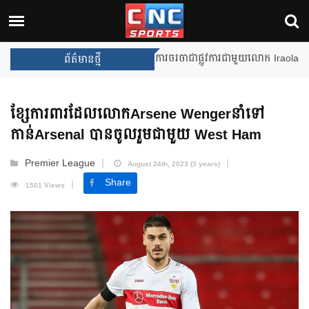
Unai Emery សន្យាថានឹងឈ្នះពានរង្
ព័ត៌មានថ្មី
ខ្សែការពារដែលលោកArsene Wengerនាំទៅ
កាន់Arsenal បានចូលរួមជាមួយ West Ham
Premier League
August 24th, 2023 (3 years)
Share
1501 Views