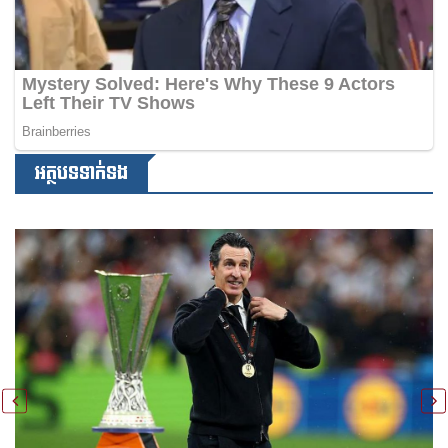
អត្ថបទទាក់ទង