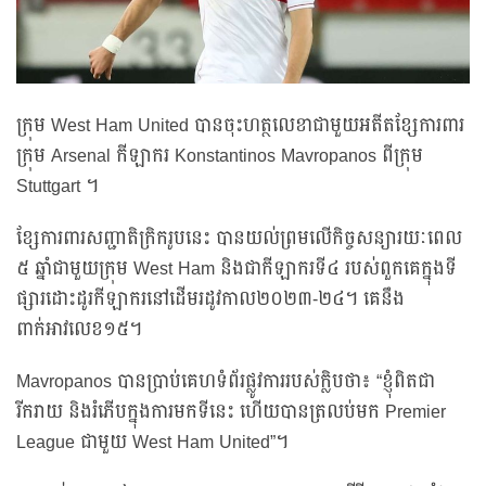
ក្រុម West Ham United បានចុះហត្ថលេខាជាមួយអតីតខ្សែការពារ
ក្រុម Arsenal កីឡាករ Konstantinos Mavropanos ពីក្រុម
Stuttgart ។
ខ្សែការពារសញ្ជាតិក្រិករូបនេះ បានយល់ព្រមលើកិច្ចសន្យារយៈពេល
៥ ឆ្នាំជាមួយក្រុម West Ham និងជាកីឡាករទី៤ របស់ពួកគេក្នុងទី
ផ្សារដោះដូរកីឡាករនៅដើមរដូវកាល២០២៣-២៤។ គេនឹង
ពាក់អាវលេខ១៥។
Mavropanos បានប្រាប់គេហទំព័រផ្លូវការរបស់ក្លិបថា៖ “ខ្ញុំពិតជា
រីករាយ និងរំភើបក្នុងការមកទីនេះ ហើយបានត្រលប់មក Premier
League ជាមួយ West Ham United”។