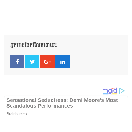
អ្នកអាចចែករំលែកដោយ៖