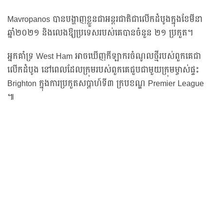
Mavropanos បានបង្ហាញខ្លួនជាអន្តរជាតិជាលើកដំបូងក្នុងខែមីនា
ឆ្នាំ២០២១ និងលេងឱ្យប្រទេសរបស់គេបានចំនួន ២១ ប្រកួត។
អ្នកគាំទ្រ West Ham អាចឃើញកីឡាករចំណូលថ្មីរបស់ពួកគេជា
លើកដំបូង នៅពេលដែលក្រុមរបស់ពួកគេជួបជាមួយក្រុមម្ចាស់ផ្ទះ
Brighton ក្នុងការប្រកួតសប្ដាហ៍ទី៣ ក្របខណ្ឌ Premier League
៕