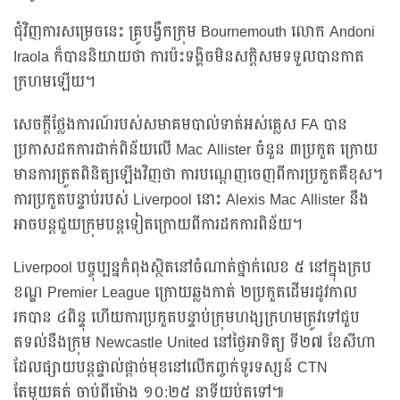
ជុំវិញការសម្រេចនេះ គ្រូបង្វឹកក្រុម Bournemouth លោក Andoni
Iraola ក៏បាននិយាយថា ការប៉ះទង្គិចមិនសក្តិសមទទួលបានកាត
ក្រហមឡើយ។
សេចក្តីថ្លែងការណ៍របស់សមាគមបាល់ទាត់អស់គ្លេស FA បាន
ប្រកាសដកការដាក់ពិន័យលើ Mac Allister ចំនួន ៣ប្រកួត ក្រោយ
មានការត្រួតពិនិត្យឡើងវិញថា ការបណ្តេញចេញពីការប្រកួតគឺខុស។
ការប្រកួតបន្ទាប់របស់ Liverpool នោះ Alexis Mac Allister នឹង
អាចបន្តជួយក្រុមបន្តទៀតក្រោយពីការដកការពិន័យ។
Liverpool បច្ចុប្បន្នកំពុងស្ថិតនៅចំណាត់ថ្នាក់លេខ ៥ នៅក្នុងក្រប
ខណ្ឌ Premier League ក្រោយឆ្លងកាត់ ២ប្រកួតដើមរដូវកាល
រកបាន ៤ពិន្ទុ ហើយការប្រកួតបន្ទាប់ក្រុមហង្សក្រហមត្រូវទៅជួប
តទល់នឹងក្រុម Newcastle United នៅថ្ងៃអាទិត្យ ទី២៧ ខែសីហា
ដែលផ្សាយបន្តផ្ទាល់ផ្ដាច់មុខនៅលើកញ្ចក់ទូរទស្សន៍ CTN
តែមួយគត់ ចាប់ពីម៉ោង ១០:២៥ នាទីយប់តទៅ៕