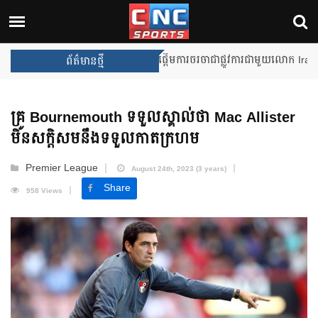
Unai Emery សន្យាថានឹងឈ្នះពានរង្
ព័ត៌មានថ្មី
គ្រូ Bournemouth ទទួលស្គាល់ថា Mac Allister
មិនសក្តិសមនឹងទទួលកាតក្រហម
Premier League
August 24th, 2023 (3 years)
Share
958 Views