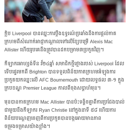
ក្លិប Liverpool បានឈ្នះការប្តឹងឧទ្ធរណ៍ប្រឆាំងនឹងការផ្តល់កាត
ក្រហមពីសំណាក់អាជ្ញាកណ្តាលទៅលើខ្សែបម្រើ Alexis Mac
Allister ហើយរូបគេនឹងត្រូវបានដកបម្រាម៣ប្រកួតវិញ។
កីឡាករអាហ្សង់ទីន វ័២៤ឆ្នាំ សមាជិកថ្មីថ្មោងរបស់ Liverpool ដែល
ទើបផ្ទេរមកពី Brighton បានទទួលពិន័យកាតក្រហមអំឡុងការ
ប្រកួតយកឈ្នះលើ AFC Bournemouth ដោយលទ្ធផល ៣-១ ក្នុង
ក្របខណ្ឌ Premier League កាលពីចុងសប្តាហ៍មុន។
មុនបានកាតក្រហម Mac Allister បានប៉ះទង្គិចគ្នាពីការប្រជែងបាល់
ជាមួយនឹងកីឡាករ Ryan Christie នៅក្នុងនាទី ៥៨ ហើយការ
ពិន័យបណ្តេញចេញពីការប្រកួតបានបង្កអោយមានភាព
ចម្រូងចម្រាសយ៉ាងខ្លាំង។