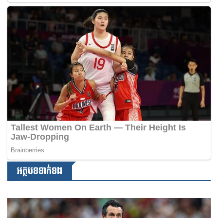
អត្ថបទទាក់ទង