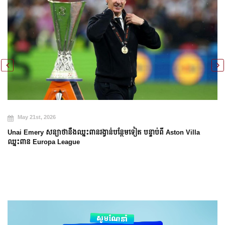
May 21st, 2026
Unai Emery សន្យាថានឹងឈ្នះពានរង្វាន់បន្ថែមទៀត បន្ទាប់ពី Aston Villa
ឈ្នះពាន Europa League