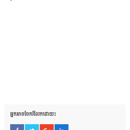
អ្នកអាចចែករំលែកដោយ៖