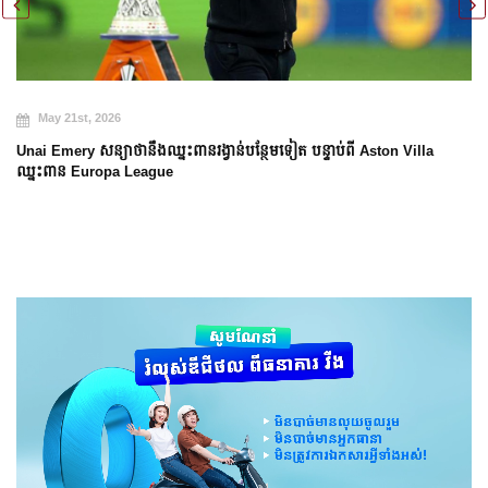
May 21st, 2026
Unai Emery សន្យាថានឹងឈ្នះពានរង្វាន់បន្ថែមទៀត បន្ទាប់ពី Aston Villa
ឈ្នះពាន Europa League