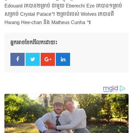
Edouard រកបាន២គ្រាប់ ជាមួយ Eberechi Eze រកបាន១គ្រាប់
សម្រាប់ Crystal Palace។ ២គ្រាប់របស់ Wolves រកបានពី
Hwang Hee-chan និង Matheus Cunha ៕
អ្នកអាចចែករំលែកដោយ៖