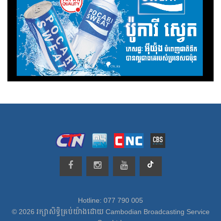
Hotline: 077 790 005
© 2026 រក្សាសិទ្ធិគ្រប់យ៉ាងដោយ Cambodian Broadcasting Service