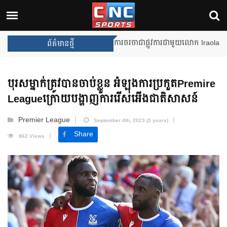
Unai Emery សន្យាថានឹងឈ្នះពានរង្
ព័ត៌មានថ្មី
បុរសម្នាក់ត្រូវបានចាប់ខ្លួន អំឡុងការប្រកួតPremire
Leagueក្រោយបង្ហាញការរើសអើងជាតិសាសន៍
Premier League
September 4th, 2023 (3 years)
Share
862 Views