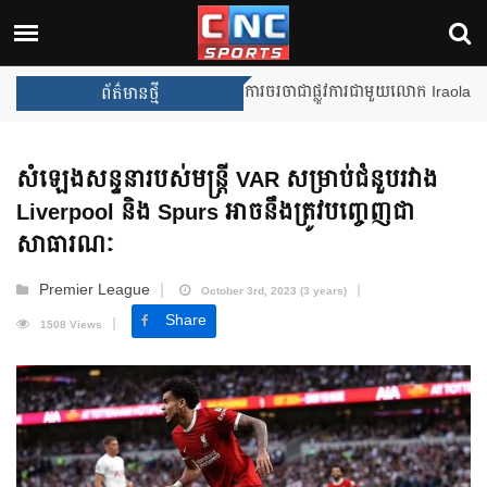
Unai Emery សន្យាថានឹងឈ្នះពានរង្
ព័ត៌មានថ្មី
សំឡេងសន្ទនារបស់មន្ត្រី VAR សម្រាប់ជំនួបរវាង
Liverpool និង Spurs អាចនឹងត្រូវបញ្ចេញជា
សាធារណៈ
Premier League
October 3rd, 2023 (3 years)
Share
1508 Views