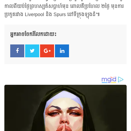
កាលពីយប់ថ្ងៃព្រហស្បត៍សប្ដាហ៍មុន ពោលគឺប្រហែល ២ថ្ងៃ មុនការ
ប្រកួតរវាង Liverpool និង Spurs នៅទីក្រុងឡុងដ៍៕
អ្នកអាចចែករំលែកដោយ៖