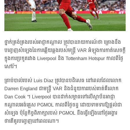
ថ្នាក់គ្រង់គ្រងរបស់អាជ្ញាកណ្តាល ត្រូវបានរាយការណ៍ថា គ្រោងនឹង
បញ្ចេញសំឡេងនៃការឆ្លើយឆ្លងរបស់មន្ត្រី VAR អំឡុងការកាត់សេចក្ដី
ក្នុងការប្រកួតរវាង Liverpool និង Tottenham Hotspur កាលពីថ្ងៃ
សៅរ៍។
គ្រាប់បាល់របស់ Luis Diaz ត្រូវបានបដិសេធ នៅពេលដែលលោក
Darren England ជាមន្ត្រី VAR និងជំនួយការរបស់គាត់គឺលោក
Dan Cook ។ Liverpool បានដាក់សម្ពាធទៅលើស្ថាប័នអាជ្ញា
កណ្តាលអង់គ្លេស PGMOL កាលពីថ្ងៃចន្ទ ដោយទាមទារឱ្យផ្ដល់ជា
សំឡេង ប៉ុន្តែកិច្ចពិភាក្សារបស់ PGMOL នឹងធ្វើឡើងនៅថ្ងៃអង្គារ
ថាតើគួរបញ្ចេញនៅពេលណា។