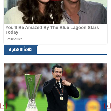
អត្ថបទទាក់ទង