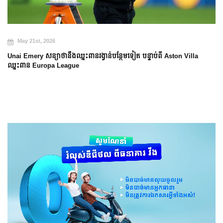
May 21st, 2026
Unai Emery សន្យាថានឹងឈ្នះពានរង្វាន់បន្ថែមទៀត បន្ទាប់ពី Aston Villa
ឈ្នះពាន Europa League