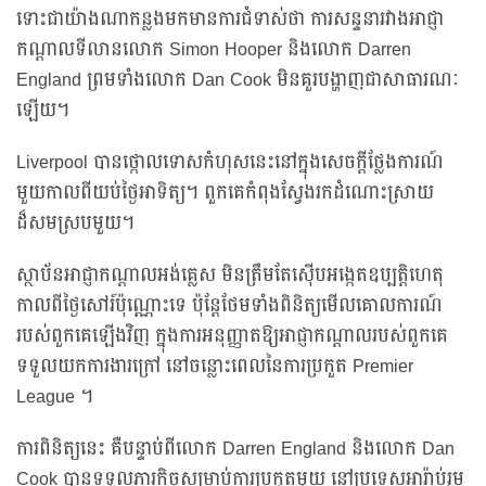
ទោះជាយ៉ាងណាកន្លងមកមានការជំទាស់ថា ការសន្ទនារវាងអាជ្ញា
កណ្តាលទីលានលោក Simon Hooper និងលោក Darren
England ព្រមទាំងលោក Dan Cook មិនគួរបង្ហាញជាសាធារណៈ
ឡើយ។
Liverpool បានថ្កោលទោសកំហុសនេះនៅក្នុងសេចក្តីថ្លែងការណ៍
មួយកាលពីយប់ថ្ងៃអាទិត្យ។ ពួកគេកំពុងស្វែងរកដំណោះស្រាយ
ដ៏សមស្របមួយ។
ស្ថាប័នអាជ្ញាកណ្ដាលអង់គ្លេស មិនត្រឹមតែស៊ើបអង្កេតឧប្បត្តិហេតុ
កាលពីថ្ងៃសៅរ៍ប៉ុណ្ណោះទេ ប៉ុន្តែថែមទាំងពិនិត្យមើលគោលការណ៍
របស់ពួកគេឡើងវិញ ក្នុងការអនុញ្ញាតឱ្យអាជ្ញាកណ្តាលរបស់ពួកគេ
ទទួលយកការងារក្រៅ នៅចន្លោះពេលនៃការប្រកួត Premier
League ។
ការពិនិត្យនេះ គឺបន្ទាប់ពីលោក Darren England និងលោក Dan
Cook បានទទួលភារកិច្ចសម្រាប់ការប្រកួតមួយ នៅប្រទេសអារ៉ាប់រួម