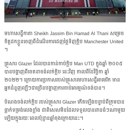
មហាសេដ្ឋីកាតា Sheikh Jassim Bin Hamad Al Thani សម្រេច
ចិត្តដកខ្លួនចេញពីដំណើរការដេញថ្លៃទិញក្លិប Manchester United
។
គ្រួសារ Glazer ដែលបានកាន់កាប់ក្លិប Man UTD ក្នុងឆ្នាំ ២០០៥
បានបង្ហាញពីចេតនាចង់លក់ក្លិប នេះវិញ កាលពីខែវិច្ឆិកា ឆ្នាំ
២០២២។ ក្រោយការប្រកាសរបស់គ្រួសារមហាសេដ្ឋីអាមេរិក មាន
អ្នកជំនួញល្បីៗជាច្រើនបង្ហាញការចាប់អារម្មណ៍ចង់បាន។
បំណងចង់លក់ក្លិប របស់គ្រួសារ Glazer កើតឡើងបន្ទាប់ពីក្រុមបាន
ធ្លាក់ទម្រង់លេងខ្លាំង ជាពិសេសមិនដែលទទួលបានពានធំៗណាមួយ
ឡើយក្នុងរយៈពេលប៉ុន្មានឆ្នាំចុងក្រោយនេះ។