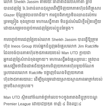
លោក Sheikh Jassim តាមរយៈធានាគាដ៏ធំរបស់កាតា ធ្លាប់
បានដេញថ្លៃ ៦,៦ពាន់លានដុល្លារដើម្បីទិញយកភាគហ៊ុនធំពីគ្រួសារ
Glazer ប៉ុន្តែត្រូវបានបរាជ័យ។ ការជួបពិភាក្សាមិនឈានដល់ការ
ព្រមព្រៀង ចុងក្រោយ មហាសេដ្ឋីកាតា មិនផ្តល់សំណើថ្មីទៀតឡើយ
ដោយសម្រេចបញ្ចប់ការដេញថ្លៃរបស់ខ្លួនតែម្តង។
ការបញ្ចប់ការដេញថ្លៃរបស់លោក Sheikh Jassim បានធ្វើឱ្យក្រុម
ហ៊ុន Ineos Group របស់អ្នកជំនួញអង់គ្លេសលោក Jim Ratcliffe
ដែលចង់បានភាគហ៊ុន២៥ភាគរយរបស់ Man UTD ក្លាយជា
អ្នកដេញថ្លៃសំខាន់ចុងក្រោយ។ មហាសេដ្ឋីអង់គ្លេសរូបនេះ ត្រូវបាន
គេសង្ឃឹមថានឹងជោគជ័យក្នុងការទិញយកភាគហ៊ុនមួយចំណែក
ស្របពេលលោក Ratcliffe បង្ហាញបំណងទិញយកភាគ
ហ៊ុន២៥ភាគរយនេះ ដើម្បីចូលរួមដោយស្រាយស្ថានភាពអាក្រក់របស់
ក្រុមបិសាចក្រហម។
Man UTD ស្ថិតនៅចំណាត់ថ្នាក់លេខ១០ក្នុងតារាងពិន្ទុក្របខណ្ឌ
Premier League ដោយ៨ប្រកួត ចាញ់ ៤ និងឈ្នះ៤