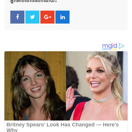
អ្នកអាចចែករំលែកដោយ៖