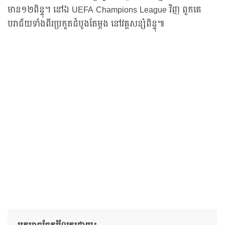
មាន១២ពិន្ទុ។ នៅឯ UEFA Champions League វិញ ពួកគេ
បរាជ័យទាំងពីរប្រកួតដំបូងតែម្តង នៅវគ្គសន្សំពិន្ទុ៕