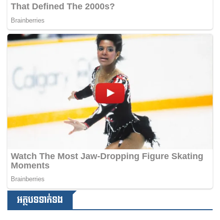
អត្ថបទទាក់ទង