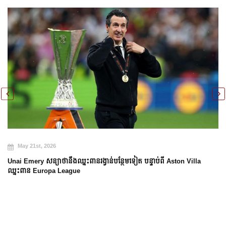
May 21st, 2026
Unai Emery សន្យាថានឹងឈ្នះពានរង្វាន់បន្ថែមទៀត បន្ទាប់ពី Aston Villa
ឈ្នះពាន Europa League