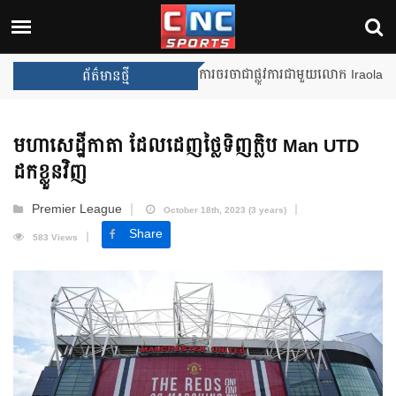
Unai Emery សន្យាថានឹងឈ្នះពានរង្
ព័ត៌មានថ្មី
មហាសេដ្ឋីកាតា ដែលដេញថ្លៃទិញក្លិប Man UTD
ដកខ្លួនវិញ
Premier League
October 18th, 2023 (3 years)
Share
583 Views