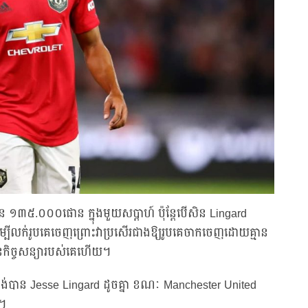
ួន ១៣៥.០០០ផោន ក្នុងមួយសប្តាហ៍ ប៉ុន្តែបើសិន Lingard
រដើម្បីលក់រូបគេចេញព្រោះវាប្រសើរជាងឱ្យរូបគេចាកចេញដោយគ្មាន
នៃកិច្ចសន្យារបស់គេហើយ។
ចង់បាន Jesse Lingard ដូចគ្នា ខណៈ Manchester United
ះ។