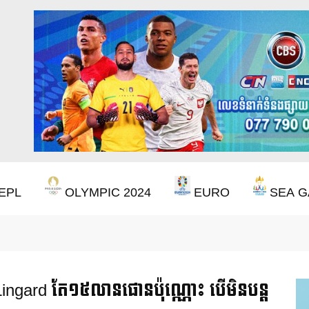
EPL
OLYMPIC 2024
EURO
SEA G
ឹងឈ្នះពានរង្វាន់បន្ថែមទៀត បន្ទាប់ពី Aston Villa ឈ្នះពាន Europa League
ingard តែ១៥លានផោនប៉ុណ្ណោះ បើមិនបន្ត