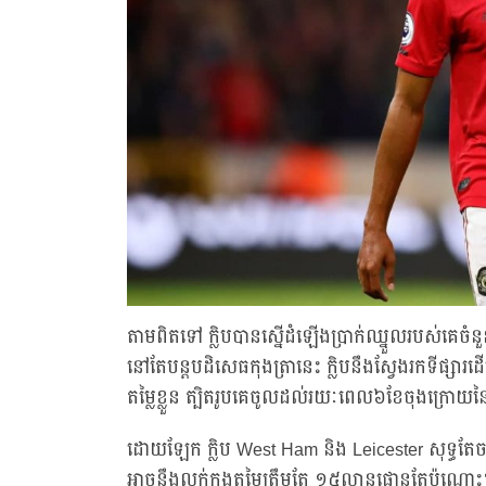
តាមពិតទៅ ក្លិបបានស្នើដំឡើងប្រាក់ឈ្នួលរបស់គេចំន
នៅតែបន្តបដិសេធកុងត្រានេះ ក្លិបនឹងស្វែងរកទីផ្សា
តម្លៃខ្លួន ត្បិតរូបគេចូលដល់រយៈពេល៦ខែចុងក្រោយ
ដោយឡែក ក្លិប West Ham និង Leicester សុទ្ធតែ
អាចនឹងលក់ក្នុងតម្លៃត្រឹមតែ ១៥លានផោនតែប៉ុណ្ណោ