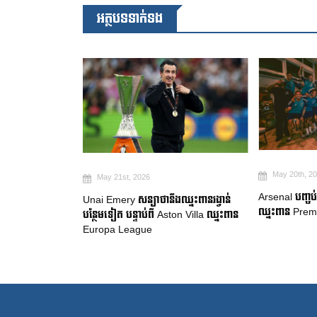
អត្ថបទទាក់ទង
May 20th, 2026
May 19th, 2
Arsenal បញ្ចប់ការរង់ចាំ ២២ ឆ្នាំ ដើម្បី
ឈ្នះពានរង្វាន់
Manchester Ci
ឈ្នះពាន Premier League
on Villa ឈ្នះពាន
ចាកចេញរបស់