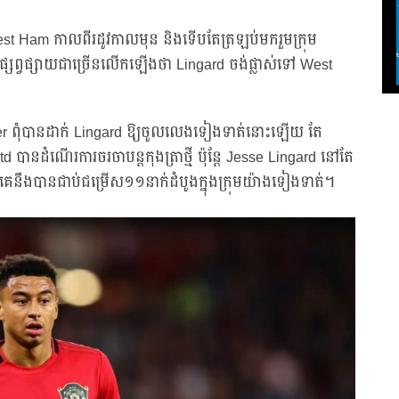
 West Ham កាលពីរដូវកាលមុន និងទើបតែត្រឡប់មករួមក្រុម
ព្វផ្សាយជាច្រើនលើកឡើងថា Lingard ចង់ផ្លាស់ទៅ West
er ពុំបានដាក់ Lingard ឱ្យចូលលេងទៀងទាត់នោះឡើយ តែ
បានដំណើរការចរចាបន្តកុងត្រាថ្មី ប៉ុន្តែ Jesse Lingard នៅតែ
នឹងបានជាប់ជម្រើស១១នាក់ដំបូងក្នុងក្រុមយ៉ាងទៀងទាត់។