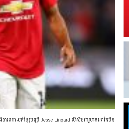
ពិចារណាលក់ខ្សែបម្រើ Jesse Lingard បើសិនជារូបគេនៅតែមិន