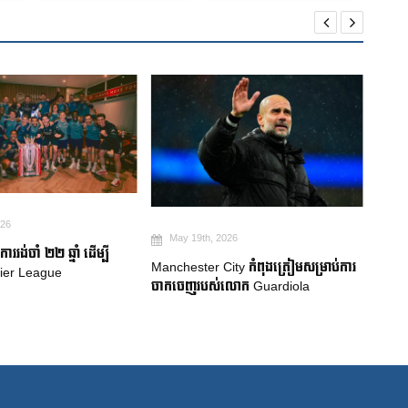
May 19th, 2026
Ma
026
ការប្រកាសក្រុមជម្រើសជាតិប្រេស៊ីល៖
Robe
ty កំពុងត្រៀមសម្រាប់ការ
Neymar សម្រេចបានក្តីសុបិន World Cup
គាំទ្រ
លោក Guardiola
លំបា