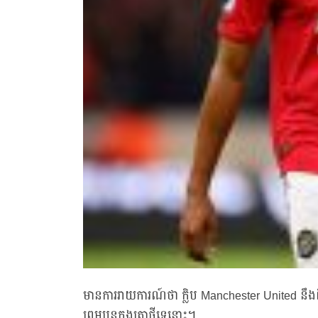
មានការរាយការណ៍ថា ក្លិប Manchester United នឹង
ព្រមបន្តកុងត្រាថ្មីទេនោះ។