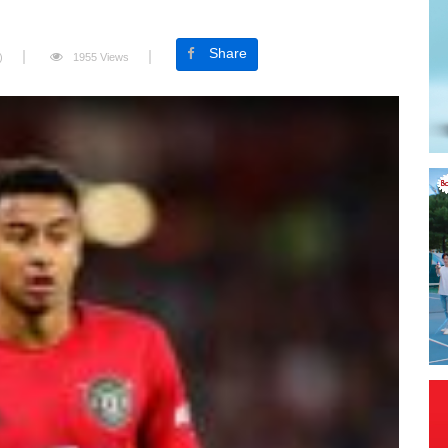
Share
)
1955 Views