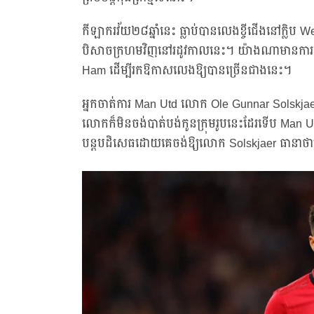
កីឡាករវ័យ២៨ឆ្នាំនេះ ធ្លាប់បានលេងខ្ចីជើងនៅក្លិប
បិសាចក្រហមវិញនៅរដូវកាលនេះ។ យ៉ាងណាមានការផ្ស
Ham ដើម្បីរកឱកាសលេងឱ្យបានច្រើនជាងនេះ។
អ្នកចាត់ការ Man Utd លោក Ole Gunnar Solskja
លោកក៏មិនចង់បាត់បង់កូនក្រុមរូបនេះដែរទើប Man Utd 
បន្តបដិសេធដោយគេចង់ឱ្យលោក Solskjaer ធានាថាគេ