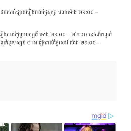
ue ដែលចាក់ផ្សាយរៀងរាល់ថ្ងៃសុក្រ វេលាម៉ោង ២១:០០ –
យរៀងរាល់ថ្ងៃព្រហស្បតិ៍ ម៉ោង ២១:០០ – ២២:០០ នៅលើកញ្ចក់
ចក់ទូរទស្សន៍ CTN រៀងរាល់ថ្ងៃសៅរ៍ ម៉ោង ២១:០០ –