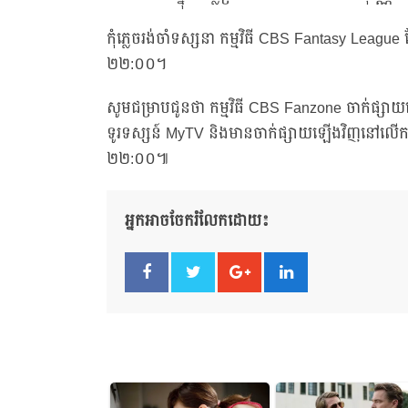
កុំភ្លេចរង់ចាំទស្សនា កម្មវិធី CBS Fantasy Leag
២២:០០។
សូមជម្រាបជូនថា កម្មវិធី CBS Fanzone ចាក់ផ្សា
ទូរទស្សន៍ MyTV និងមានចាក់ផ្សាយឡើងវិញនៅលើកញ្
២២:០០៕
អ្នកអាចចែករំលែកដោយ៖