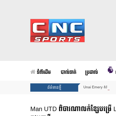
ទំព័រដើម
បាល់ទាត់
ប្រដាល់
Unai Emery សន្យាថាន
ព័ត៌មានថ្មី
Man UTD ពិចារណាលក់ខ្សែបម្រើ L