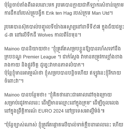
ប៉ុន្តែចាប់តាំងពីពេលនោះមក រូបគេបានក្លាយជាកីឡាករសំខាន់ក្រោម
ការដឹកនាំរបស់គ្រូបង្វឹក Erik ten Hag របស់ក្រុម Man Utd។
រូបគេបានស៊ុតបាល់បញ្ចូលទីយ៉ាងអស្ចារ្យនៅនាទីទី៩៧ ក្នុងជ័យជម្នះ
៤-៣ នៅលើទឹកដី Wolves កាលពីខែមុន។
Mainoo បាននិយាយថា៖ “ខ្ញុំត្រូវតែសម្របខ្លួនឱ្យបានរហ័សទៅនឹង
ក្របខណ្ឌ Premier League ។ ជាក់ស្តែង វាមានតម្រូវការខ្លាំងខាង
រាងកាយ និងផ្លូវចិត្ត ដូច្នេះវាមានភាពលំបាក។
ប៉ុន្តែខ្ញុំមានអារម្មណ៍ថា ខ្ញុំសម្របបានបន្តិចហើយ ឥឡូវនេះខ្ញុំរីករាយ
ចំពោះវា”។
Mainoo បានបន្ថែមថា៖ “ខ្ញុំគិតថានោះជាគោលដៅចុងក្រោយ
សម្រាប់រដូវកាលនេះ ដើម្បីមានឈ្មោះនៅក្នុងក្រុម” ដើម្បីចូលលេង
នៅក្នុងព្រឹត្តិការណ៍ EURO 2024 នៅប្រទេសអាល្លឺម៉ង់៕
“ប៉ុន្តែច្បាស់ណាស់ ខ្ញុំត្រូវតែផ្តោតលើបាល់ទាត់ក្លឹបនាពេលនេះ ហើយ