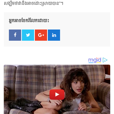
សង្ឃឹមថាវានឹងអាចដោះស្រាយបាន”។
អ្នកអាចចែករំលែកដោយ៖