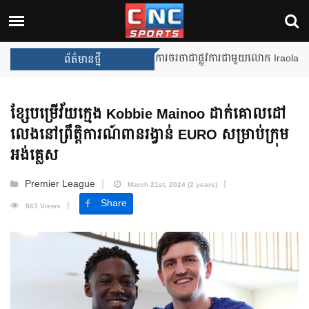
Liverpool នឹងចាប់ផ្តើមការចរចាជាផ្លូវការជាមួយលោក Iraola
ព័ត៌មានថ្មី
ខ្សែបម្រើវ័យក្មេង Kobbie Mainoo ដាក់គោលដៅ
លេងនៅព្រឹត្តិការណ៍ពានរង្វាន់ EURO សម្រាប់ក្រុម
អង់គ្លេស
Premier League
March 21st, 2024 (2 years)
Share
863 Views