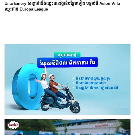
Unai Emery សន្យាថានឹងឈ្នះពានរង្វាន់បន្ថែមទៀត បន្ទាប់ពី Aston Villa
ឈ្នះពាន Europa League