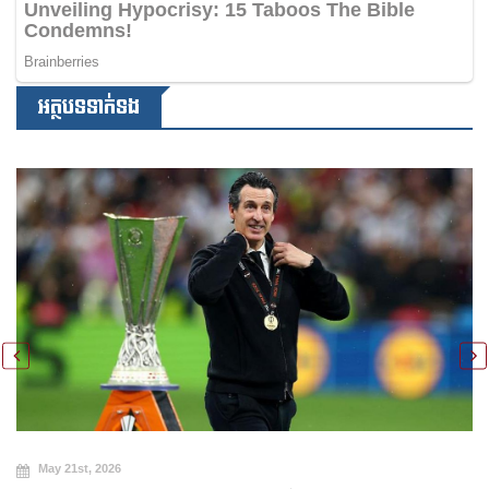
អត្ថបទទាក់ទង
May 21st, 2026