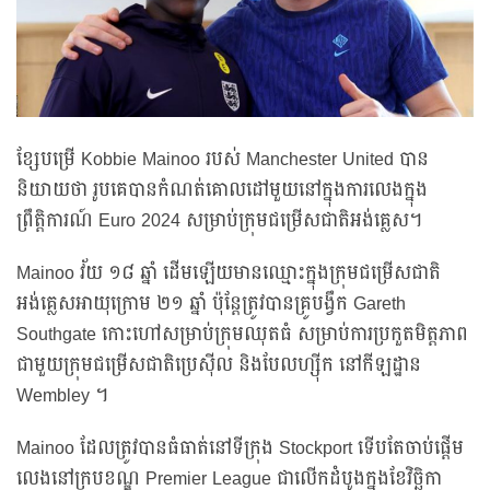
ខ្សែបម្រើ Kobbie Mainoo របស់ Manchester United បាន
និយាយថា រូបគេបានកំណត់គោលដៅមួយនៅក្នុងការលេងក្នុង
ព្រឹត្តិការណ៍ Euro 2024 សម្រាប់ក្រុមជម្រើសជាតិអង់គ្លេស។
Mainoo វ័យ ១៨ ឆ្នាំ ដើមឡើយមានឈ្មោះក្នុងក្រុមជម្រើសជាតិ
អង់គ្លេសអាយុក្រោម ២១ ឆ្នាំ ប៉ុន្តែត្រូវបានគ្រូបង្វឹក Gareth
Southgate កោះហៅសម្រាប់ក្រុមឈុតធំ សម្រាប់ការប្រកួតមិត្តភាព
ជាមួយក្រុមជម្រើសជាតិប្រេស៊ីល និងបែលហ្ស៊ីក នៅកីឡដ្ឋាន
Wembley ។
Mainoo ដែលត្រូវបានធំធាត់នៅទីក្រុង Stockport ទើបតែចាប់ផ្តើម
លេងនៅក្របខណ្ឌ Premier League ជាលើកដំបូងក្នុងខែវិច្ឆិកា