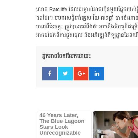
លោក Ratcliffe ដែលជាម្ចាស់ភាគហ៊ុនមួយផ្នែករបស់ក្ល
ផងដែរ។ មហាសេដ្ឋីអង់គ្លេស វ័យ ៧១ឆ្នាំ បានច
កាលពីខែកុម្ភៈ ត្រូវបានគេរំពឹងថា អាចនឹងគិតគូពីជម
អាចជជែកពីការជួសជុល និងអភិវឌ្ឍន៍កីឡដ្ឋានដែលប
អ្នកអាចចែករំលែកដោយ៖