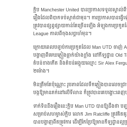
ក្លិប Manchester United បានប្រកាសទទួលស្គាល់ពីប
រឿងដែលពិបាកទប់ស្កាត់ជាមុន។ ការប្រកាសបានធ្វើឡើង
ត្រូវបានផ្សព្វផ្សាយកាន់តែច្រើនឡើង អំឡុងការប្រក
League កាលពីចុងសប្តាហ៍មុន។
ក្រោយពេលបញ្ចប់ការប្រកួតដែល Man UTD ចាញ់ Ars
បង្ហាញពីមេឃភ្លៀងធ្លាក់យ៉ាងខ្លាំង នៅកីឡដ្ឋាន Old T
តំបន់ខាងកើត និងតំបន់អង្គុយឈ្មោះ Sir Alex Fer
២ម៉ោង។
មិនត្រឹមតែប៉ុណ្ណោះ រូបភាពដែលទឹកភ្លៀងបានលេចជ្រាប
បង្កឱ្យមានភក់នៅលើទីលាន ក៏ត្រូវបានគេបង្ហោះពេ
ទាក់ទិននឹងរឿងនេះក្លិប Man UTD បានឱ្យដឹងថា បញ
សម្រាប់សហម្ចាស់ក្លិប លោក Jim Ratcliffe ត្រូវគិតគ
បានបង្ហាញពីតម្រូវការ ដើម្បីកែប្រែឱ្យមានកីឡដ្ឋានល