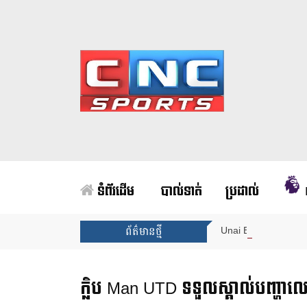
ទំព័រដើម
បាល់ទាត់
ប្រដាល់
Unai Emery សន្យាថាន
ព័ត៌មានថ្មី
ក្លិប Man UTD ទទួលស្គាល់បញ្ហាលេ