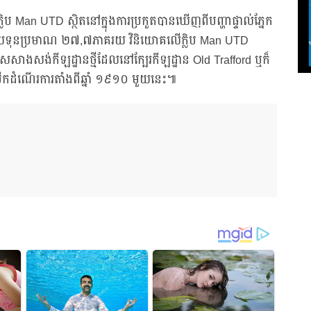
ិប Man UTD ស្ថិតនៅក្នុងការប្រកួតបានឃើញពីបញ្ហាផ្ទាល់ភ្នែក
ំណាយទុនប្រមាណ ២៧,៧ភាគរយ វិនិយោគលើក្លិប Man UTD
្រើសសាងសង់កីឡដ្ឋានថ្មីដែលនៅក្បែរកីឡដ្ឋាន Old Trafford ឬក៏
ើកដំណើរការតាំងពីឆ្នាំ ១៩១០ មួយនេះ៕