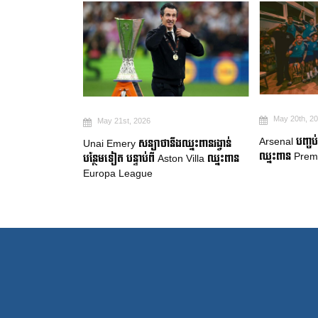
May 20th, 2026
May 19th,
Arsenal បញ្ចប់ការរង់ចាំ ២២ ឆ្នាំ ដើម្បី
ងឈ្នះពានរង្វាន់
Manchester 
ឈ្នះពាន Premier League
ston Villa ឈ្នះពាន
ចាកចេញរបស