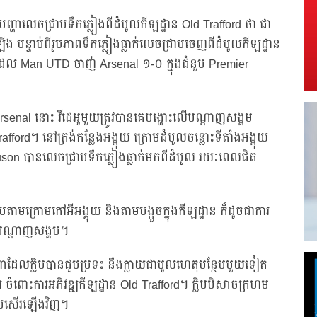
ញ្ហាលេចជ្រាបទឹកភ្លៀងពីដំបូលកីឡដ្ឋាន Old Trafford ថា ជា
 បន្ទាប់ពីរូបភាពទឹកភ្លៀងធ្លាក់លេចជ្រាបចេញពីដំបូលកីឡដ្ឋាន
ួតដែល Man UTD ចាញ់ Arsenal ១-០ ក្នុងជំនួប Premier
enal នោះ វីដេអូមួយត្រូវបានគេបង្ហោះលើបណ្តាញសង្គម
rafford។ នៅត្រង់កន្លែងអង្គុយ ក្រោមដំបូលចន្លោះទីតាំងអង្គុយ
guson បានលេចជ្រាបទឹកភ្លៀងធ្លាក់មកពីដំបូល រយៈពេលជិត
តាមក្រោមកៅអីអង្គុយ និងតាមបង្អួចក្នុងកីឡដ្ឋាន ក៏ដូចជាការ
ញបណ្តាញសង្គម។
្ហាដែលក្លិបបានជួបប្រទះ នឹងក្លាយជាមូលហេតុបន្ថែមមួយទៀត
ូរ ចំពោះការអភិវឌ្ឍកីឡដ្ឋាន Old Trafford។ ក្លិបបិសាចក្រហម
្អប្រសើរឡើងវិញ។