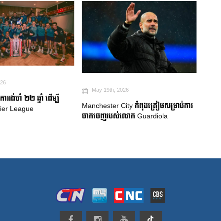
May 19th, 2026
 2026
ការប្រកាសក្រុមជម្រើសជាតិប្រេស៊ីល៖
Rob
City កំពុងត្រៀមសម្រាប់ការ
Neymar សម្រេចបានក្តីសុបិន World Cup
គាំទ
់លោក Guardiola
លំប