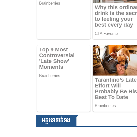
អត្ថបទទាក់ទង