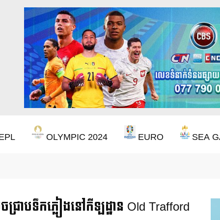
EPL
OLYMPIC 2024
EURO
SEA G
ឹងឈ្នះពានរង្វាន់បន្ថែមទៀត បន្ទាប់ពី Aston Villa ឈ្នះពាន Europa League
ចជ្រាបទឹកភ្លៀងនៅកីឡដ្ឋាន Old Trafford