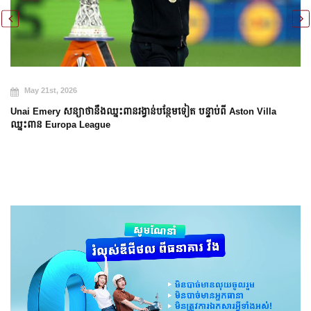
May 21st, 2026
Unai Emery សន្យាថានឹងឈ្នះពានរង្វាន់បន្ថែមទៀត បន្ទាប់ពី Aston Villa
ឈ្នះពាន Europa League