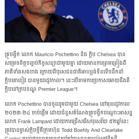
គ្រូបង្វឹក លោក Mauricio Pochettino និង ក្លិប Chelsea បាន
សម្រេចចិត្តបញ្ចប់កិច្ចសន្យាជាមួយគ្នា ដោយមានការព្រមព្រៀងពី
ភាគីទាំងសងខាង ក្រោយពីបុរសជនជាតិអាហ្សង់ទីនទើបដឹកនាំ
ក្លិបតោខៀវ បានមួយរដូវកាល។ នេះបើតាមការប្រកាសអោយដឹងពី
ក្លិបនៅក្របខណ្ឌ Premier League។
លោក Pochettino បានចូលរួមជាមួយ Chelsea នៅមុនរដូវកាល
២០២៣-២៤ ចាប់ផ្តើម ដោយជំនួសតំណែងគ្រូបង្វឹកបណ្តោះអាសន្ន
លោក Frank Lampard ដោយការជ្រើសរើសបុរសវ័យ ៥២ឆ្នាំនេះ
ត្រូវបានម្ចាស់ក្លិបថ្មីគឺក្រុមហ៊ុន Todd Boehly And Clearlake
Capital យល់ថាលោកអាចជួយកែប្រែស្ថានការណ៍នៅទឹកដី