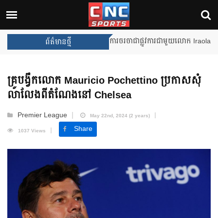
Liverpool នឹងចាប់ផ្តើមការចរចាជាផ្លូវការជាមួយលោក Iraola
ព័ត៌មានថ្មី
គ្រូបង្វឹកលោក Mauricio Pochettino ប្រកាសសុំ
លាលែងពីតំណែងនៅ Chelsea
Premier League
May 22nd, 2024 (2 years)
Share
1037 Views