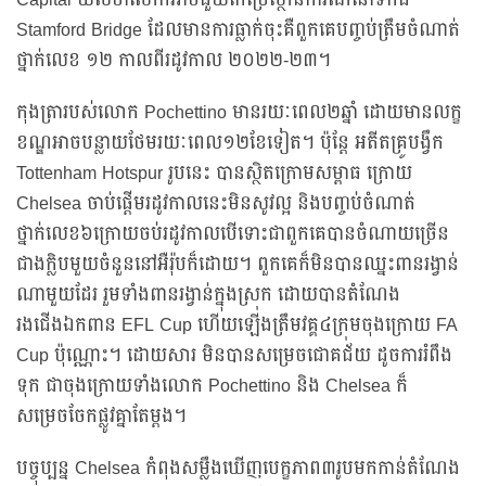
Stamford Bridge ដែលមានការធ្លាក់ចុះគឺពួកគេបញ្ចប់ត្រឹមចំណាត់
ថ្នាក់លេខ ១២ កាលពីរដូវកាល ២០២២-២៣។
កុងត្រារបស់លោក Pochettino មានរយៈពេល២ឆ្នាំ ដោយមានលក្ខ
ខណ្ឌអាចបន្លាយថែមរយៈពេល១២ខែទៀត។ ប៉ុន្តែ អតីតគ្រូបង្វឹក
Tottenham Hotspur រូបនេះ បានស្ថិតក្រោមសម្ពាធ ក្រោយ
Chelsea ចាប់ផ្តើមរដូវកាលនេះមិនសូវល្អ និងបញ្ចប់ចំណាត់
ថ្នាក់លេខ៦ក្រោយចប់រដូវកាលបើទោះជាពួកគេបានចំណាយច្រើន
ជាងក្លិបមួយចំនួននៅអឺរ៉ុបក៏ដោយ។ ពួកគេក៏មិនបានឈ្នះពានរង្វាន់
ណាមួយដែរ រួមទាំងពានរង្វាន់ក្នុងស្រុក ដោយបានតំណែង
រងជើងឯកពាន EFL Cup ហើយឡើងត្រឹមវគ្គ៤ក្រុមចុងក្រោយ FA
Cup ប៉ុណ្ណោះ។ ដោយសារ មិនបានសម្រេចជោគជ័យ ដូចការរំពឹង
ទុក ជាចុងក្រោយទាំងលោក Pochettino និង Chelsea ក៏
សម្រេចចែកផ្លូវគ្នាតែម្តង។
បច្ចុប្បន្ន Chelsea កំពុងសម្លឹងឃើញបេក្ខភាព៣រូបមកកាន់តំណែង