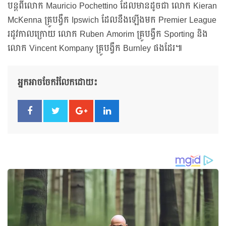
បន្តពីលោក Mauricio Pochettino ដែលមានដូចជា លោក Kieran
McKenna គ្រូបង្វឹក Ipswich ដែលនឹងឡើងមក Premier League
រដូវកាលក្រោយ លោក Ruben Amorim គ្រូបង្វឹក Sporting និង
លោក Vincent Kompany គ្រូបង្វឹក Burnley ផងដែរ៕
អ្នកអាចចែករំលែកដោយ៖