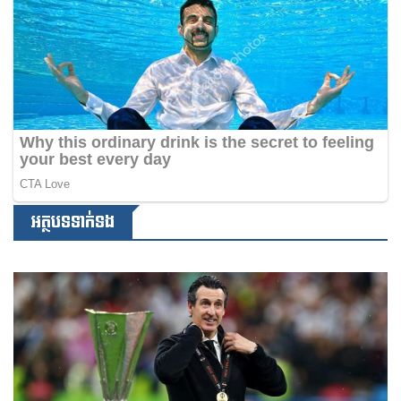
អត្ថបទទាក់ទង