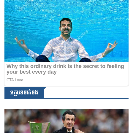
អត្ថបទទាក់ទង