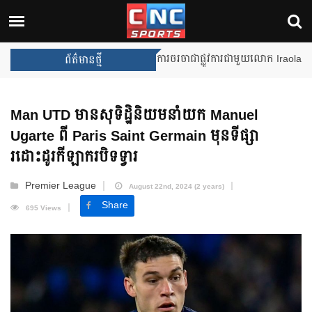
Unai Emery សន្យាថានឹងឈ្នះពានរង្
ព័ត៌មានថ្មី
Man UTD មានសុទិដ្ឋិនិយមនាំយក Manuel
Ugarte ពី Paris Saint Germain មុនទីផ្សា
រដោះដូរកីឡាករបិទទ្វារ
Premier League
August 22nd, 2024 (2 years)
Share
695 Views