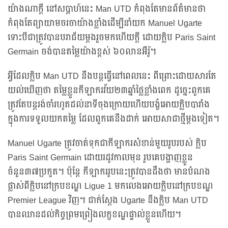
យ៉ាងណាក្តី នៅសប្តាហ៍នេះ Man UTD កំពុងតែមានព័ត៌មានថា
កំពុងតែព្យាយាមចរចាយ៉ាងខ្លាំងដើម្បីនាំយក Manuel Ugarte
ទោះបីជាត្រូវបានបរាជ័យម្តងរួចមកហើយក្តី ដោយក្លិប Paris Saint
Germain ចង់បានតម្លៃយ៉ាងខ្ពស់ ៦០លានអឺរ៉ូ។
អ្វីដែលក្លិប Man UTD នឹងបន្តធ្វើនៅពេលនេះ ពីព្រោះដោយសារតែ
យល់ឃើញថា តម្លៃខ្លួនកីឡាករវ័យ២៣ឆ្នាំថ្លៃខ្លាំងពេក ដូច្នេះពួកគេ
ត្រូវតែបន្តរង់ចាំរហូតដល់នាទីចុងក្រោយហើយបង្ខំអោយក្លិបបារាំង
ក្នុងការទទួលយកតម្លៃ ដែលពួកគេនឹងដាក់ អោយសាជាថ្មីម្តងទៀត។
Manuel Ugarte ត្រូវចាត់ទុកជាកីឡាករសំខាន់មួយរូបរបស់ ក្លិប
Paris Saint Germain ដោយរដូវកាលមុន រូបគេបង្ហាញខ្លួន
ចំនួន៣៧ប្រកួត។ ប៉ុន្តែ កីឡាកររូបនេះត្រូវបានដឹងថា មានបំណង
ផ្លាស់ពីក្លិបនៅក្របខណ្ឌ Ligue 1 មកលេងអោយក្លិបនៅក្របខណ្ឌ
Premier League វិញ។ ជាក់ស្តែង Ugarte នឹងក្លិប Man UTD
បានឈានដល់កិច្ចព្រមព្រៀងលក្ខខណ្ឌផ្ទាល់ខ្លួនហើយ។