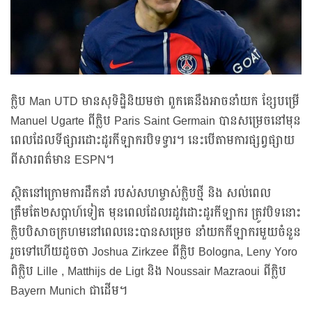
ក្លិប Man UTD មានសុទិដ្ឋិនិយមថា ពួកគេនឹងអាចនាំយក ខ្សែបម្រើ
Manuel Ugarte ពីក្លិប Paris Saint Germain បានសម្រេចនៅមុន
ពេលដែលទីផ្សារដោះដូរកីឡាករបិទទ្វារ។ នេះបើតាមការផ្សព្វផ្សាយ
ពីសារពត៌មាន ESPN។
ស្ថិតនៅក្រោមការដឹកនាំ របស់សហម្ចាស់ក្លិបថ្មី និង សល់ពេល
ត្រឹមតែ២សប្តាហ៍ទៀត មុនពេលដែលរដូវដោះដូរកីឡាករ ត្រូវបិទនោះ
ក្លិបបិសាចក្រហមនៅពេលនេះបានសម្រេច នាំយកកីឡាករមួយចំនួន
រួចទៅហើយដូចចា Joshua Zirkzee ពីក្លិប Bologna, Leny Yoro
ពិក្លិប Lille , Matthijs de Ligt និង Noussair Mazraoui ពីក្លិប
Bayern Munich ជាដើម។