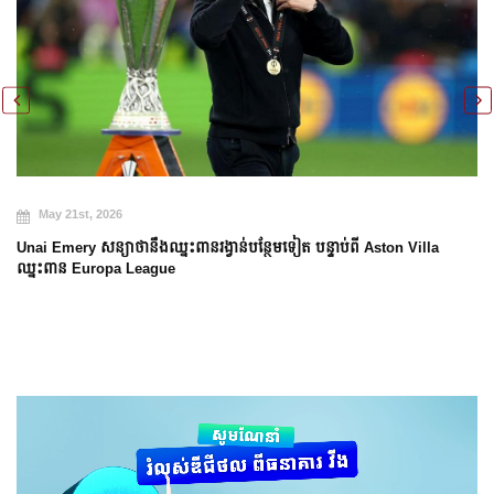
May 21st, 2026
Unai Emery សន្យាថានឹងឈ្នះពានរង្វាន់បន្ថែមទៀត បន្ទាប់ពី Aston Villa
ឈ្នះពាន Europa League