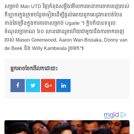
សម្រាប់ Man UTD វិញកំពុងសម្លឹងមើលការធានាការចាកចេញរបស់
កីឡាករក្នុងក្រុមបន្ថែមទៀតដើម្បីផ្តល់អោយពួកគេនូវភាពបត់បែន
កាន់តែច្រើនក្នុងការចរចាសម្រាប់ Ugarte ។ ក្លិបក៏បានទទួល
ចំណូលប្រមាណ ៦០ លានផោនរួចហើយជាមួយនឹងការចាកចេញ
របស់ Mason Greenwood, Aaron Wan-Bissaka, Donny van
de Beek និង Willy Kambwala រួចមក៕
អ្នកអាចចែករំលែកដោយ៖