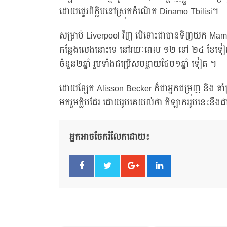
ដោយផ្ទេរពីក្លិបនៅស្រុកកំណើត Dinamo Tbilisi។
សម្រាប់ Liverpool វិញ បើទោះជាបានទិញយក Mamar
កន្លែងលេងនោះទេ នៅរយៈពេល ១២ ទៅ ២៤ ខែទៀត ដ្បិ
ចំនួន២ឆ្នាំ រួមទាំងជម្រើសបន្លាយថែម១ឆ្នាំ ទៀត ។
ដោយឡែក Alisson Becker ក៏ជាអ្នកជម្រុញ និង គាំ
មករួមក្លិបដែរ ដោយរូបគេយល់ថា កីឡាកររូបនេះនឹ
អ្នកអាចចែករំលែកដោយ៖