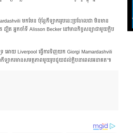
dashvili មកមែន ប៉ុន្តែកីឡាកររូបនេះប្រហែលជា មិនមាន
ត អ្នកចាំទី Alisson Becker នៅមានកិច្ចសន្យាជាមួយក្លិប
ទ្រ អោយ Liverpool ធ្វើការទិញយក Giorgi Mamardashvili
ងជាកីឡាករមានសមត្ថភាពមួយរូបជួយដល់ក្លិបនាពេលអនាគត៕