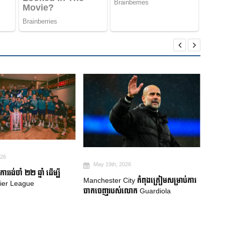
May 19th, 2026
Ma
026
ការប្រកាសក្រុមជម្រើសជាតិប្រេស៊ីល៖
Robe
ty កំពុងត្រៀមសម្រាប់ការ
Neymar សម្រេចបានក្តីសុបិន World Cup
គាំទ្រ
លោក Guardiola
លំបា