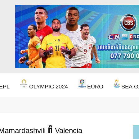
EPL
OLYMPIC 2024
EURO
SEA G
ឹងឈ្នះពានរង្វាន់បន្ថែមទៀត បន្ទាប់ពី Aston Villa ឈ្នះពាន Europa League
 Mamardashvili ពី Valencia