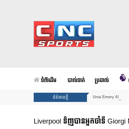
ទំព័រដើម
បាល់ទាត់
ប្រដាល់
Unai Emery សន្យាថាន
ព័ត៌មានថ្មី
Liverpool ទិញបានអ្នកចាំទី Giorgi