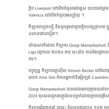
ក្លិប Liverpool នៅលីគកំពូលអង់គ្លេស បានយល់ព្រមចុ
Valencia នៅលីគកំពូលអេស្ប៉ាញ ។
កីឡាករហ្សកហ្ស៊ី នឹងចូលរួមជាមួយក្លិបហង្សក្រហម ក
៤លានផោនទៀត។
យ៉ាងណាក៏ដោយ កីឡាករ Giorgi Mamardashvili នឹង
Liga រដូវកាល ២០២៤-២៥ នេះសិន ទាល់តែរដូវកាល 
ការ។
បច្ចុប្បន្ន កីឡាករប្រេស៊ីល Alisson Becker នៅតែជា
លោក Arne Slot ក៏មានអ្នកចាំទីអៀរឡង់ Caoimhin 
Giorgi Mamardashvili បានលេងអោយក្រុមបាល់ទាត់ជ
2024 មុនពេលពួកគេត្រូវបានទម្លាក់ដោយក្រុមជម្រើស
កីឡាករវ័យ២៩ឆ្នាំ រូបនេះ ក៏បានបង្ហាញខ្លួន ១០២ ប្រក