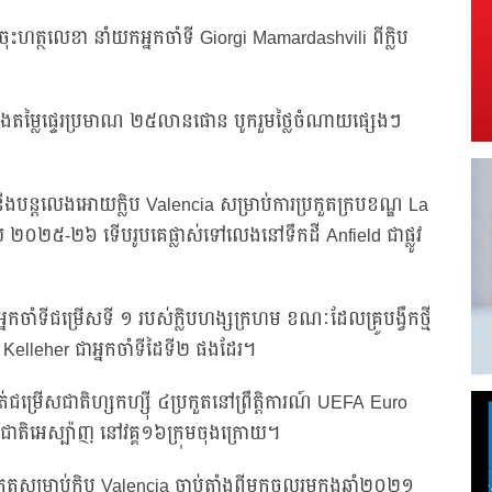
ះហត្ថលេខា នាំយកអ្នកចាំទី Giorgi Mamardashvili ពីក្លិប
្នុងតម្លៃផ្ទេរប្រមាណ ២៥លានផោន បូករួមថ្លៃចំណាយផ្សេងៗ
បន្តលេងអោយក្លិប Valencia សម្រាប់ការប្រកួតក្របខណ្ឌ La
២០២៥-២៦ ទើបរូបគេផ្លាស់ទៅលេងនៅទឹកដី Anfield ជាផ្លូវ
អ្នកចាំទីជម្រើសទី ១ របស់ក្លិបហង្សក្រហម ខណៈដែលគ្រូបង្វឹកថ្មី
Kelleher ជាអ្នកចាំទីដៃទី២ ផងដែរ។
ម្រើសជាតិហ្សកហ្ស៊ី ៤ប្រកួតនៅព្រឹត្តិការណ៍ UEFA Euro
ជាតិអេស្ប៉ាញ នៅវគ្គ១៦ក្រុមចុងក្រោយ។
ួតសម្រាប់ក្លិប Valencia ចាប់តាំងពីមកចូលរួមក្នុងឆ្នាំ២០២១