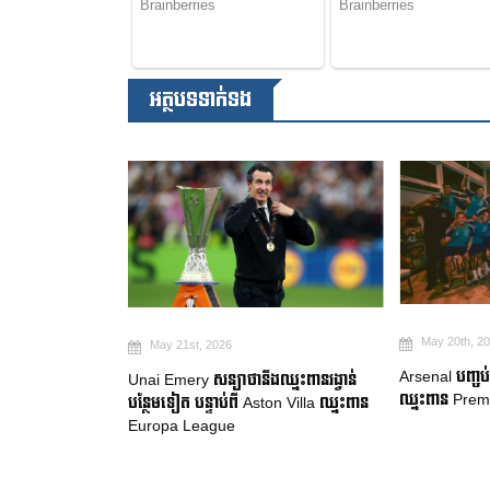
អត្ថបទទាក់ទង
May 20th, 2026
May 19th, 2
Arsenal បញ្ចប់ការរង់ចាំ ២២ ឆ្នាំ ដើម្បី
ឈ្នះពានរង្វាន់
Manchester Ci
ឈ្នះពាន Premier League
on Villa ឈ្នះពាន
ចាកចេញរបស់