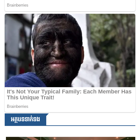
អត្ថបទទាក់ទង