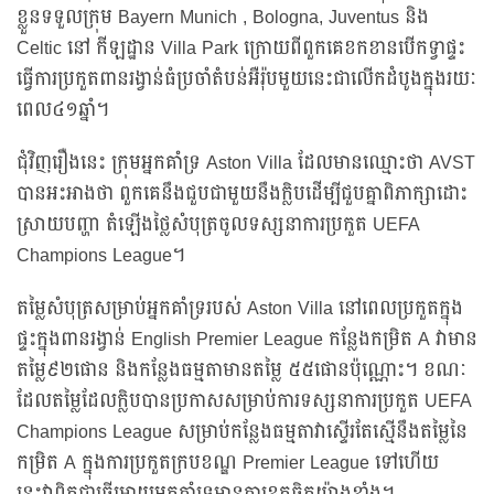
ខ្លួនទទួលក្រុម Bayern Munich , Bologna, Juventus និង
Celtic នៅ កីឡដ្ឋាន Villa Park ក្រោយពីពួកគេខកខានបើកទ្វាផ្ទះ
ធ្វើការប្រកួតពានរង្វាន់ធំប្រចាំតំបន់អឺរ៉ុបមួយនេះជាលើកដំបូងក្នុងរយៈ
ពេល៤១ឆ្នាំ។
ជុំវិញរឿងនេះ ក្រុមអ្នកគាំទ្រ Aston Villa ដែលមានឈ្មោះថា AVST
បានអះអាងថា ពួកគេនឹងជួបជាមួយនឹងក្លិបដើម្បីជួបគ្នាពិភាក្សាដោះ
ស្រាយបញ្ហា តំឡើងថ្លៃសំបុត្រចូលទស្សនាការប្រកួត UEFA
Champions League។
តម្លៃសំបុត្រសម្រាប់អ្នកគាំទ្ររបស់ Aston Villa នៅពេលប្រកួតក្នុង
ផ្ទះក្នុងពានរង្វាន់ English Premier League កន្លែងកម្រិត A វាមាន
តម្លៃ៩២ផោន និងកន្លែងធម្មតាមានតម្លៃ ៥៥ផោនប៉ុណ្ណោះ។ ខណៈ
ដែលតម្លៃដែលក្លិបបានប្រកាសសម្រាប់ការទស្សនាការប្រកួត UEFA
Champions League សម្រាប់កន្លែងធម្មតាវាស្ទើរតែស្មើនឹងតម្លៃនៃ
កម្រិត A ក្នុងការប្រកួតក្របខណ្ឌ Premier League ទៅហើយ