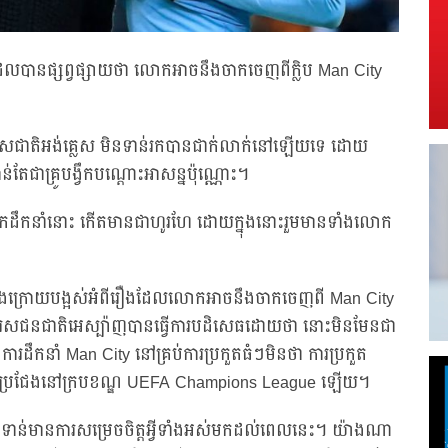
លបានផ្សព្វផ្សាយថា លោកអាចនឹងចាកចេញពីក្លិប Man City
ត់ជម្រើសជាតិអង់គ្លេស មិនទាន់រកបានជាក់លាក់នៅឡើយទេ ដោយ
តែជាគ្រូបង្វឹកបណ្ដោះអាសន្នប៉ុណ្ណោះ។
មកដឹកនាំនោះ កើតមានជាហូរហែ ដោយក្នុងនោះរួមមានទាំងលោក
ចុងក្រោយបង្អស់អំពីរឿងដែលលោកអាចនឹងចាកចេញពី Man City
បុរសជនជាតិអេស្ប៉ាញបានធ្វើការបដិសេធដោយថា នោះមិនមែនជា
ដឹកនាំ Man City នៅគ្រប់ការប្រកួតធំៗមិនថា ការប្រកួត
កួតប្រជែងនៅក្របខណ្ឌ UEFA Champions League ឡើយ។
ិនទាន់មានការសម្រេចចិត្តអ្វីទាំងអស់មកដល់ពេលនេះ។ យ៉ាងណា