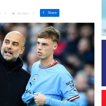
Share
)
911 Views