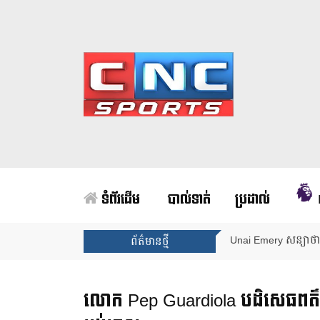
ទំព័រដើម
បាល់ទាត់
ប្រដាល់
Unai Emery សន្យាថាន
ព័ត៌មានថ្មី
លោក Pep Guardiola បដិសេធពត៌ម