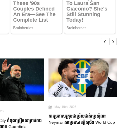
May 19th, 2026
Ma
026
ការប្រកាសក្រុមជម្រើសជាតិប្រេស៊ីល៖
Robe
ty កំពុងត្រៀមសម្រាប់ការ
Neymar សម្រេចបានក្តីសុបិន World Cup
គាំទ្រ
លោក Guardiola
លំបា