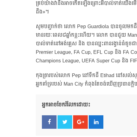
គ្រប់យ៉ាងវានឹងអាចកើតឡើងព្រោះអីបាល់ទាត់យើងមើលម
ដឹង»។
សូមបញ្ជាក់ថា លោក Pep Guardiola បានចូលមកដឹ
មានរយៈពេល៨ឆ្នាំកន្លះហើយ។ លោក បានជួយ Man Ci
បាល់ទាត់នៅអង់គ្លេស និង បានឈ្នះពានរង្វាន់ធំតូចជ
Premier League, FA Cup, EFL Cup និង FA Comm
Champions League, UEFA Super Cup និង FI
កុងត្រារបស់លោក Pep នៅទឹកដី Etihad នៅសល់ស
អ្នកគាំទ្ររបស់ Man City កំពុងតែចង់ឃើញប្រធានក្ល
អ្នកអាចចែករំលែកដោយ៖