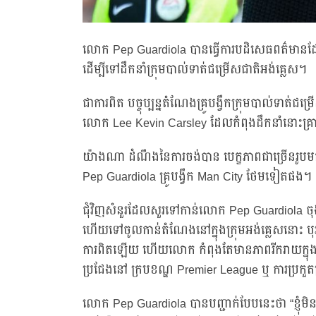
លោក Pep Guardiola បានធ្វើការបដិសេធពត៌មានដែ
ដើម្បីទៅដឹកនាំក្រុមបាល់ទាត់ជម្រើសជាតិអង់គ្លេស។
ជាការពិត បច្ចុប្បន្នតំណែងគ្រូបង្វឹកក្រុមបាល់ទា
លោក Lee Kevin Carsley ដែលកំពុងដឹកនាំនោះគ្រាន់
យ៉ាងណា ដំណឹងនៃការចង់បាន បេក្ខភាពជាច្រើនរូប
Pep Guardiola គ្រូបង្វឹក Man City ថែមទៀតផង។
ជុំវិញសំនួរដែលសួរទៅកាន់លោក Pep Guardiola 
ហើយទៅចូលកាន់តំណែងនៅក្នុងក្រុមអង់គ្លេសនោះ 
ការពិតឡើយ ហើយលោក កំពុងតែមានភាពរីករាយក្នុងការ
ប្រជែងនៅ ក្របខណ្ឌ Premier League ឬ ការប្រ
លោក Pep Guardiola បានបញ្ជាក់បែបនេះថា “ខ្ញុំម