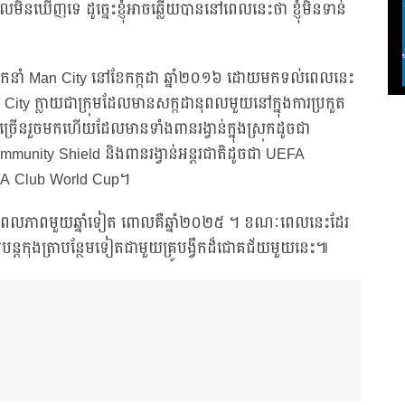
ិនឃើញទេ ដូច្នេះខ្ញុំអាចឆ្លើយបាននៅពេលនេះថា ខ្ញុំមិនទាន់
កនាំ Man City នៅខែកក្កដា ឆ្នាំ២០១៦ ដោយមកទល់ពេលនេះ
ty ក្លាយជាក្រុមដែលមានសក្កដានុពលមួយនៅក្នុងការប្រកួត
ាច្រើនរួចមកហើយដែលមានទាំងពានរង្វាន់ក្នុងស្រុកដូចជា
unity Shield និងពានរង្វាន់អន្តរជាតិដូចជា UEFA
FA Club World Cup។
ុពលភាពមួយឆ្នាំទៀត ពោលគឺឆ្នាំ២០២៥ ។ ខណៈពេលនេះដែរ
ិបបន្តកុងត្រាបន្ថែមទៀតជាមួយគ្រូបង្វឹកដ៏ជោគជ័យមួយនេះ៕