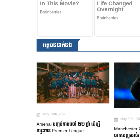
អត្ថបទទាក់ទង
May 20th, 2026
May 19th, 2
Arsenal បញ្ចប់ការរង់ចាំ ២២ ឆ្នាំ ដើម្បី
ឈ្នះពានរង្វាន់
Manchester Ci
ឈ្នះពាន Premier League
on Villa ឈ្នះពាន
ចាកចេញរបស់