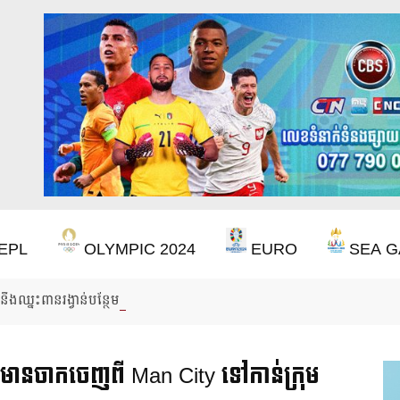
EPL
OLYMPIC 2024
EURO
SEA G
ឹងឈ្នះពានរង្វាន់បន្ថែមទៀត បន្ទាប់ពី Aston Villa ឈ្នះពាន Europa League
ានចាកចេញពី Man City ទៅកាន់ក្រុម