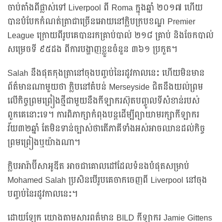
ចាប់តាំងពីផ្លាស់ទៅ Liverpool ពី Roma ក្នុងឆ្នាំ ២០១៧ ហើយ
បានបំបែកកំណត់ត្រាជាច្រើនអោយនៅក្លិបក្របខណ្ឌ Premier
League ក្រោយពីរូបគេបានរកគ្រាប់បាល់ ២១៨ គ្រាប់ និងចែកបាល់
សម្រេចទី ៩៥ដង ពីការបង្ហាញខ្លួនចំនួន ៣៦១ ប្រកួត។
Salah នឹងផុតកុងត្រានៅចុងបញ្ចប់នៃរដូវកាលនេះ ហើយមិនមាន
ព័ត៌មានណាមួយថា ក្លិបនៅតំបន់ Merseyside ជិតនឹងយល់ព្រម
លើកិច្ចព្រមព្រៀងថ្មីជាមួយនឹងកីឡាករស៊ុតបញ្ចូលទីសំខាន់របស់
ពួកគេនោះទេ។ ការពិភាក្សាកំពុងបន្តដើម្បីព្យាយាមរក្សាកីឡាករ
វ័យ៣២ឆ្នាំ តែមិនទាន់ច្បាស់ថាតើភាគីទាំងអស់អាចឈានដល់កិច្ច
ព្រមព្រៀងឬយ៉ាងណា។
ក្លិបអារ៉ាប៊ីសាអូឌីត អាចជាគោលដៅដែលទំនងបំផុតសម្រាប់
Mohamed Salah ប្រសិនបើរូបគេចាកចេញពី Liverpool នៅចុង
បញ្ចប់នៃរដូវកាលនេះ។
ដោយឡែក យោងតាមសារពត៌មាន BILD កីឡាករ Jamie Gittens