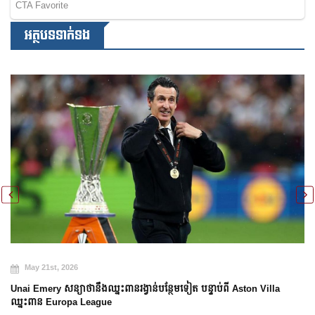
អត្ថបទទាក់ទង
May 21st, 2026
Unai Emery សន្យាថានឹងឈ្នះពានរង្វាន់បន្ថែមទៀត បន្ទាប់ពី Aston Villa
ឈ្នះពាន Europa League