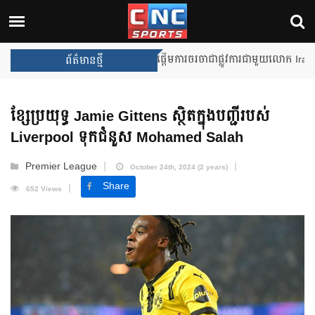
Unai Emery សន្យាថានឹងឈ្នះពានរង្
ព័ត៌មានថ្មី
ខ្សែប្រយុទ្ធ Jamie Gittens ស្ថិតក្នុងបញ្ជីរបស់
Liverpool ទុកជំនួស Mohamed Salah
Premier League
October 24th, 2024 (2 years)
Share
652 Views