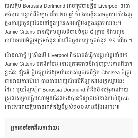
របស់ក្លិប Borussia Dortmund អាចត្រូវបានក្លិប Liverpool ចរចា
ចង់បាន បន្ទាប់ពីកីឡាករវ័យ ២០ ឆ្នាំ កំពុងបង្កើនសមត្ថភាពយ៉ាងល្អ
ក្នុងការប្រកួតប្រជែងនៅក្នុងប្រទេសអាល្លឺម៉ង់ក្នុងរដូវកាលនេះ។
Jamie Gittens បានស៊ុតបញ្ចូលទីបានចំនួន ៥ គ្រាប់ និងបញ្ជូន
បាល់អោយមិត្តរួមក្រុមចំនួន ៣លើកក្នុងការប្រកួតចំនួន ១១ លើក ។
យ៉ាងណាក្តី ប្រសិនបើ Liverpool ពិតជាចង់ធ្វើការផ្លាស់ប្តូរនាំយក
Jamie Gittens មកពិតមែន នោះពួកគេអាចនឹងជួបប្រទះភាពពិបាក
ខ្លះដែរ ដ្បិតអី ក្លិបគូប្រជែងរួមលីគរបស់ពួកគេគឺក្លិប Chelsea ក៏ត្រូវ
បានរាយការណ៍ថា បានចាប់អារម្មណ៍លើកីឡាករអង់គ្លេសរូបនេះ
ដែរ។ មួយវិញទៀត Borussia Dortmund ក៏នឹងមិនបង្កភាពងាយ
ស្រួលសម្រាប់ក្លិបណាមួយដែលចង់បានកីឡាករសំខាន់របស់ពួកគេ
នោះទេដោយក្លិបអាចដាក់តម្លៃដ៏ខ្ពស់១០០លានអឺរ៉ូឯណោះ៕
អ្នកអាចចែករំលែកដោយ៖