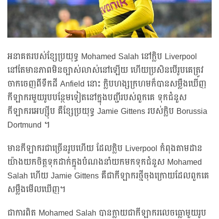
អនាគតរបស់ខ្សែប្រយុទ្ធ Mohamed Salah នៅក្លិប Liverpool
នៅតែមានភាពមិនច្បាស់លាស់នៅឡើយ ហើយប្រសិនបើរូបគេត្រូវ
ចាកចេញពីទឹកដី Anfield នោះ ក្លិបហង្សក្រហមក៏បានសម្លឹងឃើញ
កីឡាករមួយរូបបន្ថែមទៀតនៅក្នុងបញ្ជីរបស់ពួកគេ ទុកជំនួស
កីឡាករអេហ្ស៊ីប គឺខ្សែប្រយុទ្ធ Jamie Gittens របស់ក្លិប Borussia
Dortmund ។
មានកីឡាករជាច្រើនរូបហើយ ដែលក្លិប Liverpool កំពុងតាមដាន
យ៉ាងយកចិត្តទុកដាក់ក្នុងបំណងនាំយកមកទុកជំនួស Mohamed
Salah ហើយ Jamie Gittens គឺជាកីឡាករថ្មីចុងក្រោយដែលពួកគេ
សម្លឹងមើលឃើញ។
ជាការពិត Mohamed Salah បានក្លាយជាកីឡាករលេចធ្លោមួយរូប