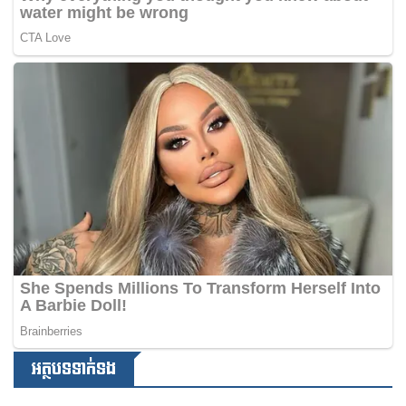
អត្ថបទទាក់ទង