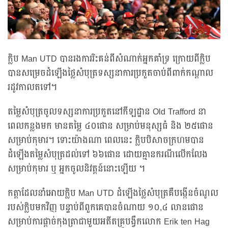
ក្លិប Man UTD បានរងការរិះគន់ពីសំណាក់អ្នកគាំទ្រ ក្រោយពីក្លិប
បានសម្រេចដំឡើងថ្លៃសំបុត្រទស្សនាការប្រកួតចាប់ពីពាក់កណ្តាល
រដូវកាលតទៅ។
តម្លៃសំបុត្រចូលទស្សនាការប្រកួតនៅកីឡដ្ឋាន Old Trafford នា
ពេលកន្លងមក មានតម្លៃ ៤០ផោន សម្រាប់មនុស្សធំ និង ២៥ផោន
សម្រាប់កុមារ។ ទោះយ៉ាងណា ពេលនេះ ក្លិបបិសាចក្រហមបាន
ដំឡើងតម្លៃសំបុត្រដល់ទៅ ៦៦ផោន ដោយគ្មានករណីលើកលែង
សម្រាប់កុមារ ឬ អ្នកចូលនិវត្តន៍នោះឡើយ ។
កត្តាដែលនាំអោយក្លិប Man UTD ដំឡើងថ្លៃសំបុត្រគឺបង្កើនចំណូល
របស់ក្លិបមកវិញ បន្ទាប់ពីពួកគេបានចំណាយ ១០,៤ លានផោន
សម្រាប់ការផ្តាច់កុងត្រាជាមួយអតីតគ្រូបង្វឹកលោក Erik ten Hag