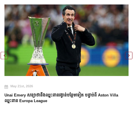
May 21st, 2026
Unai Emery សន្យាថានឹងឈ្នះពានរង្វាន់បន្ថែមទៀត បន្ទាប់ពី Aston Villa
ឈ្នះពាន Europa League