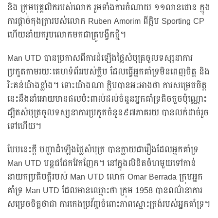
និង ក្រុមបុគ្គលិករបស់លោក រួមទាំងការចំណាយ ១១លានផោន ក្នុង
ការផ្តាច់កុងត្រារបស់លោក Ruben Amorim ពីក្លិប Sporting CP
ហើយនាំយករូបលោកមកជាគ្រូបង្វឹកថ្មី។
Man UTD បានប្រកាសពីការដំឡើងថ្លៃសំបុត្រចូលទស្សនាការ
ប្រកួតតាមរយៈគេហទំព័ររបស់ក្លិប ដែលធ្វើអ្នកគាំទ្រមិនពេញចិត្ត និង
រិះគន់យ៉ាងខ្លាំង។ ទោះយ៉ាងណា ក្លិបបានអះអាងថា ការសម្រេចចិត្ត
នេះនឹងនាំអោយមានផលប៉ះពាល់ដល់ចំនួនអ្នកគាំទ្រតិចតួចប៉ុណ្ណោះ
ដ្បិតសំបុត្រចូលទស្សនាការប្រកួតចំនួន៩៧ភាគរយ បានលក់ដាច់រួច
ទៅហើយ។
បែបនេះក្តី បញ្ហាដំឡើងថ្លៃសំបុត្រ បានក្លាយជារឿងដែលអ្នកគាំទ្រ
Man UTD បន្តជជែកវែកញែក។ នៅក្នុងលិខិតចំហមួយទៅកាន់
នាយកប្រតិបត្តិរបស់ Man UTD លោក Omar Berrada ក្រុមអ្នក
គាំទ្រ Man UTD ដែលមានឈ្មោះថា ក្រុម 1958 បានពណ៌នាការ
សម្រេចចិត្តថាជា ការកេងប្រវ័ញ្ចចំពោះភាពស្មោះត្រង់របស់អ្នកគាំទ្រ។