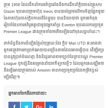
ក្រុម 1958 ដែលដឹកនាំការតវ៉ាប្រឆាំងនឹងការដឹកនាំក្លិបរបស់គ្រួសារ
Glazer មុនពេលក្រុមហ៊ុន Ineos បានយល់ព្រមលើការទិញផ្នែកមួយ
នៃភាគហ៊ុនរបស់ក្លិបកាលពីខែធ្នូមុន បាននិយាយថា ពួកគេកំពុង
រៀបចំផែនការតវ៉ារួមគ្នាជាមួយអ្នកគាំទ្រ Everton មុនពេលការប្រកួត
Premier League រវាងក្រុមទាំង២កើតឡើងនៅចុងសប្តាហ៍នេះ។
ពាក់ព័ន្ធនឹងការដំឡើងថ្លៃសំបុត្រនេះដែរ ក្លិប Man UTD អះអាងថា
ពួកគេត្រូវការរកប្រាក់អោយបានច្រើនតាមដែលអាចធ្វើបាន ដើម្បីរក្សា
បាននូវប្រាក់ចំណេញ និងនិរន្តរភាពតាមច្បាប់នៃក្របខណ្ឌ Premier
League បូកផ្សំនឹងគម្រោងនាំយកកីឡាករថ្មីៗ ដែលពួកគេសង្ឃឹមថា
នឹងធ្វើអោយក្រុមរបស់ Amorim មានការប្រកួតប្រជែងកម្រិតខ្ពស់
ឡើងវិញ៕
អ្នកអាចចែករំលែកដោយ៖