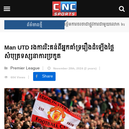
Unai Emery សន្យាថានឹងឈ្នះពានរង្
ព័ត៌មានថ្មី
Man UTD រងការរិះគន់ពីអ្នកគាំទ្ររឿងដំឡើងថ្លៃ
សំបុត្រទស្សនាការប្រកួត
Premier League
November 28th, 2024 (2 years)
Share
604 Views