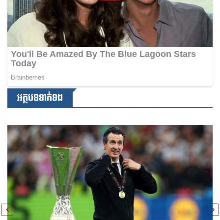
អត្ថបទទាក់ទង