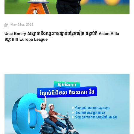
May 21st, 2026
Unai Emery សន្យាថានឹងឈ្នះពានរង្វាន់បន្ថែមទៀត បន្ទាប់ពី Aston Villa
ឈ្នះពាន Europa League