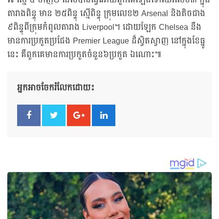
៧ ស្មើ ៤ ចាញ់២ ដែលបានធ្វើអោយពួកគេឡើងទៅឈរលេខ៣ ក្នុង
តារាងពិន្ទុ មាន ២៥ពិន្ទុ ស្មើពិន្ទុ ក្រុមលេខ២ Arsenal និងតិចជាង
៩ពិន្ទុពីក្រុមកំពូលតារាង Liverpool។ ដោយឡែក Chelsea នឹង
មានការប្រកួតប្រជែង Premier League ដ៏ស្វិតស្វាញ នៅក្នុងខែធ្នូ
នេះ គឺពួកគេមានការប្រកួតចំនួន៦ប្រកួត ឯណោះ៕
អ្នកអាចចែករំលែកដោយ៖