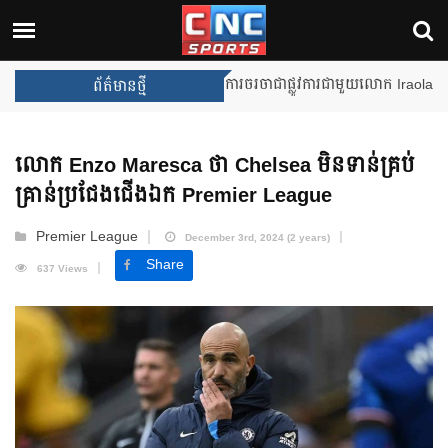
Liverpool នឹងចាប់ផ្តើមការចរចាជាផ្លូវការជាមួយលោក Iraola
ព័ត៌មានថ្មី
លោក Enzo Maresca ថា Chelsea មិនទាន់គ្រប់
គ្រាន់ប្រជែងជើងឯក Premier League
Premier League
December 3rd, 2024 (2 years)
Share
637 Views