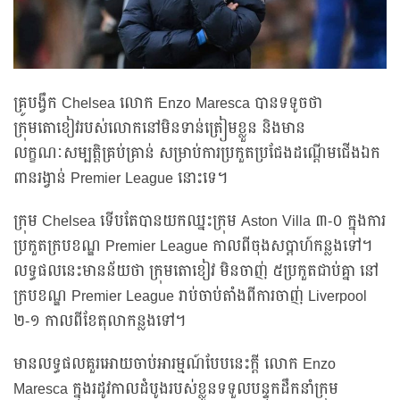
គ្រូបង្វឹក Chelsea លោក Enzo Maresca បានទទូចថា
ក្រុមតោខៀវរបស់លោកនៅមិនទាន់ត្រៀមខ្លួន និងមាន
លក្ខណៈសម្បត្តិគ្រប់គ្រាន់ សម្រាប់ការប្រកួតប្រជែងដណ្តើមជើងឯក
ពានរង្វាន់ Premier League នោះទេ។
ក្រុម Chelsea ទើបតែបានយកឈ្នះក្រុម Aston Villa ៣-០ ក្នុងការ
ប្រកួតក្របខណ្ឌ Premier League កាលពីចុងសប្តាហ៍កន្លងទៅ។
លទ្ធផលនេះមានន័យថា ក្រុមតោខៀវ មិនចាញ់ ៥ប្រកួតជាប់គ្នា នៅ
ក្របខណ្ឌ Premier League រាប់ចាប់តាំងពីការចាញ់ Liverpool
២-១ កាលពីខែតុលាកន្លងទៅ។
មានលទ្ធផលគួរអោយចាប់អារម្មណ៍បែបនេះក្តី លោក Enzo
Maresca ក្នុងរដូវកាលដំបូងរបស់ខ្លួនទទួលបន្ទុកដឹកនាំក្រុម