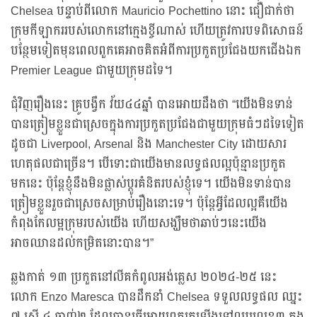
Chelsea បន្ទាប់ពីលោក Mauricio Pochettino នោះ ជឿជាក់ថា
ក្រុមកីឡាកររបស់លោកនៅក្មេងខ្ចីណាស់ ហើយត្រូវការបទពិសោធន៍
បន្ថែមទៀតមុនពេលពួកគេអាចគិតអំពីការប្រកួតប្រជែងយកជើងឯក
Premier League ជាមួយក្រុមដទៃ។
ជុំវិញរឿងនេះ គ្រូបង្វឹក វ័យ៤៤ឆ្នាំ បានអោយដឹងថា “យើងមិនទាន់
បានត្រៀមខ្លួនជាស្រេចក្នុងការប្រកួតប្រជែងជាមួយក្រុមធំៗដទៃទៀត
ដូចជា Liverpool, Arsenal និង Manchester City ដោយសារ
ហេតុផលជាច្រើន។ បើទោះជាយើងមានលទ្ធផលល្អប៉ុន្មានប្រកួត
មកនេះ ប៉ុន្តែខ្ញុំនឹងមិនផ្លាស់ប្តូរគំនិតរបស់ខ្ញុំទេ។ យើងមិនទាន់បាន
ត្រៀមខ្លួនរួចជាស្រេចសម្រាប់រឿងនោះទេ។ ប៉ុន្តែអ្វីដែលល្អគឺយើង
កំពុងកែលម្អក្រុមរបស់យើង ហើយសង្ឃឹមថាឆាប់ៗនេះយើង
អាចឈានដល់កម្រិតនោះបាន។”
ឆ្លងកាត់ ១៣ ប្រកួតនៅលីគកំពូលអង់គ្លេស ២០២៤-២៥ នេះ
លោក Enzo Maresca បានដឹកនាំ Chelsea ទទួលលទ្ធផល ឈ្នះ