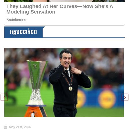
អត្ថបទទាក់ទង
May 20th, 2026