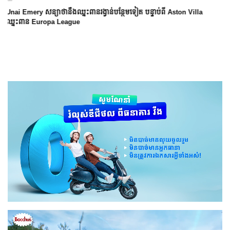
Arsenal បញ្ចប់ការរង់ចាំ ២២ ឆ្នាំ ដើម្បីឈ្នះពាន Premier League