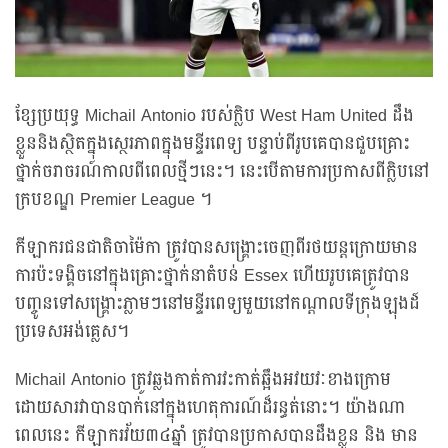
ខ្សែប្រយុទ្ធ Michail Antonio របស់ក្លិប West Ham United ដឹង
ខ្លួននិងស្ថិតក្នុងស្ថេរភាពក្នុងមន្ទីរពេទ្យ បន្ទាប់ពីរូបគេបានជួបគ្រោះ
ថ្នាក់ចរាចរណ៍កាលពីពេលថ្មីៗនេះ។ នេះបើតាមការប្រកាសពីក្លិបនៅ
ក្របខណ្ឌ Premier League ។
កីឡាករជនជាតិចាម៉ៃកា ត្រូវបានសង្គ្រោះចេញពីរថយន្តក្រោយមាន
ការប៉ះទង្គិចនៅក្នុងគ្រោះថ្នាក់នាតំបន់ Essex ហើយរូបគេត្រូវបាន
បញ្ចូនទៅសង្គ្រោះភ្លាមៗនៅមន្ទីរពេទ្យមួយនៅកណ្តាលទីក្រុងឡុងដ៍
ប្រទេសអង់គ្លេស។
Michail Antonio ត្រូវឆ្លងកាត់ការវះកាត់ឆ្អឹងអវយវៈខាងក្រោម
ដោយសារវាបានបាក់នៅក្នុងហេតុការណ៍ដ៏រន្ធត់នោះ។ យ៉ាងណា
ពេលនេះ កីឡាករវ័យ៣៤ឆ្នាំ ត្រូវបានប្រកាសបានដឹងខ្លួន និង មាន