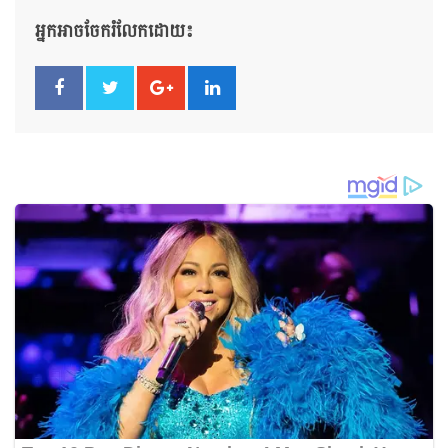
អ្នកអាចចែករំលែកដោយ៖