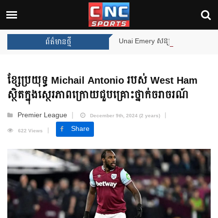
Unai Emery សន្យាថានឹងឈ្នះពានរង្វាន់បន្ថែមទៀត ប
ព័ត៌មានថ្មី
ខ្សែប្រយុទ្ធ Michail Antonio របស់ West Ham
ស្ថិតក្នុងស្ថេរភាពក្រោយជួបគ្រោះថ្នាក់ចរាចរណ៍
Premier League
December 9th, 2024 (2 years)
Share
622 Views