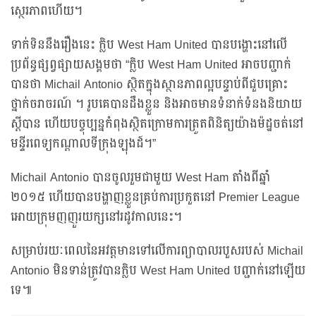
ស្ថេរភាពហើយ។
ទាក់ទិននឹងរឿងនេះ ក្លិប West Ham United បានបង្ហោះនៅលើ
ប្រព័ន្ធផ្សព្វផ្សាយសង្គមថា “ក្លិប West Ham United អាចបញ្ជាក់
បានថា Michail Antonio ស្ថិតក្នុងស្ថានភាពល្អបន្ទាប់ពីជួបគ្រោះ
ថ្នាក់ចរាចរណ៍ ។ រូបគេបានដឹងខ្លួន និងអាចមានទំនាក់ទំនងនិយាយ
ស្តីបាន ហើយបច្ចុប្បន្នកំពុងស្ថិតក្រោមការត្រួតពិនិត្យយ៉ាងម៉ដ្ឋចត់នៅ
មន្ទីរពេទ្យកណ្តាលទីក្រុងឡុងដ៍។”
Michail Antonio បានចូលរួមជាមួយ West Ham តាំងពីឆ្នាំ
២០១៥ ហើយបានបង្ហាញខ្លួនគ្រប់ការប្រកួតនៅ Premier League
អោយក្រុមញញួរយក្សនៅរដូវកាលនេះ។
សម្រាប់រយៈពេលនៃអវត្តមានទៅលើការព្យាបាលរបួសរបស់ Michail
Antonio មិនទាន់ត្រូវបានក្លិប West Ham United បញ្ជាក់នៅឡើយ
ទេ៕