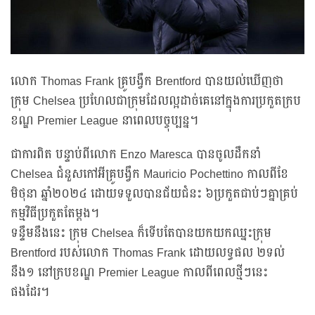
លោក Thomas Frank គ្រូបង្វឹក Brentford បានយល់ឃើញថា
ក្រុម Chelsea ប្រហែលជាក្រុមដែលល្អដាច់គេនៅក្នុងការប្រកួតក្រប
ខណ្ឌ Premier League នាពេលបច្ចុប្បន្ន។
ជាការពិត បន្ទាប់ពីលោក Enzo Maresca បានចូលដឹកនាំ
Chelsea ជំនួសកៅអីគ្រូបង្វឹក Mauricio Pochettino កាលពីខែ
មិថុនា ឆ្នាំ២០២៤ ដោយទទួលបានជ័យជំនះ ៦ប្រកួតជាប់ៗគ្នាគ្រប់
កម្មវិធីប្រកួតតែម្តង។
ទន្ទឹមនឹងនេះ ក្រុម Chelsea ក៏ទើបតែបានយកយកឈ្នះក្រុម
Brentford របស់លោក Thomas Frank ដោយលទ្ធផល ២ទល់
នឹង១ នៅក្របខណ្ឌ Premier League កាលពីពេលថ្មីៗនេះ
ផងដែរ។