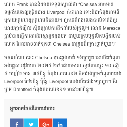
លោក Frank បាននិយាយទទួលស្គាល់ថា “Chelsea អាចមាន
ទម្រង់លេងល្អច្រើនជាង Liverpool ក៏ថាបាន ទោះបីជាកំពុងតាមពី
ក្រោយក្រុមហង្សក្រហមក៏ដោយ។ ពួកគេកំពុងលេងបាល់ទាត់ដ៏គួរ
អោយភ្ញាក់ផ្អើល ស្ថិតក្រោមការដឹកនាំរបស់គ្រូល្អ។ លោក Maresca
ធ្លាប់បានធ្វើការងារដ៏អស្ចារ្យកន្លងមក ជាមួយក្រុមបុគ្គលិកបង្វឹករបស់
លោក ដែលអាចចាត់ទុកថា Chelsea ជាក្រុមដ៏គ្រោះថ្នាក់មួយ។”
មកទល់ពេលនេះ Chelsea បានឆ្លងកាត់ ១៦ប្រកួត នៅលីគកំពូល
អង់គ្លេស រដូវកាល ២០២៤-២៥ ដោយមានលទ្ធផលឈ្នះ ១០ ស្មើ
៤ ចាញ់២ មាន ៣៤ពិន្ទុ កំពុងឈរលេខ២ តិចជាងក្រុមកំពូលតារាង
Liverpool តែ២ពិន្ទុ ប៉ុន្តែ Liverpool លេងយឺតជាង១ប្រកួត។ រីឯ
ក្រុម Brentford កំពុងឈរលេខ១១ មាន២៣ពិន្ទុ៕
អ្នកអាចចែករំលែកដោយ៖