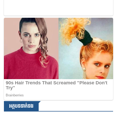
អត្ថបទទាក់ទង