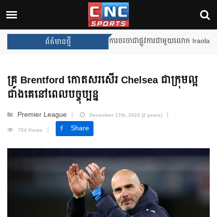
Unai Emery សន្យាថានឹងឈ្នះពានរង្
ព័ត៌មានថ្មី
គ្រូ Brentford កោតសរសើរ Chelsea ជាក្រុមល្អ
ជាងគេនៅពេលបច្ចុប្បន្ន
Premier League
December 17th, 2024 (2 years)
Share
754 Views