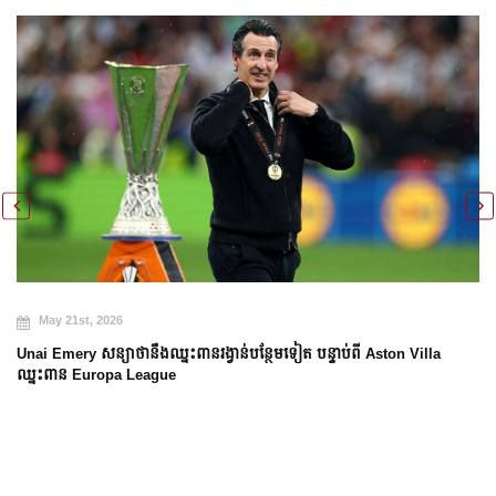
May 21st, 2026
Unai Emery សន្យាថានឹងឈ្នះពានរង្វាន់បន្ថែមទៀត បន្ទាប់ពី Aston Villa
ឈ្នះពាន Europa League