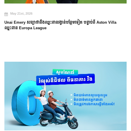
May 20th, 2026
Arsenal បញ្ចប់ការរង់ចាំ ២២ ឆ្នាំ ដើម្បីឈ្នះពាន Premier League