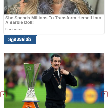
អត្ថបទទាក់ទង