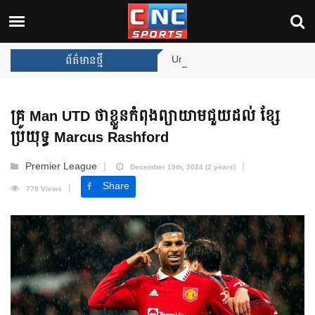
Unai Emery សន្យាថានឹងឈ្នះពានរង្
ព័ត៌មានថ្មី
គ្រូ Man UTD ថាខ្លួនកំពុងព្យាយាមជួយដល់ ខ្សែ
ប្រយុទ្ធ Marcus Rashford
Premier League
December 19th, 2024 (2 years)
Share
770 Views