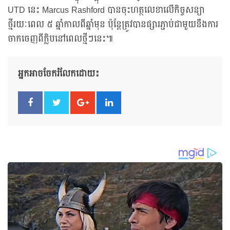
UTD នេះ Marcus Rashford បានចុះហត្ថលេខាលើកិច្ចសន្យា
ថ្មីរយៈពេល ៥ ឆ្នាំកាលពីឆ្នាំមុន ប៉ុន្តែត្រូវបានផ្សារភ្ជាប់ជាមួយនឹងការ
ចាកចេញពីក្លិបនៅពេលថ្មីៗនេះ៕
អ្នកអាចចែករំលែកដោយ៖