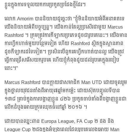
ខ្លួនក្នុងការទទួលយកការប្រកួតប្រជែងថ្មីដែរ។
លោក Amorim បាននិយាយដូច្នេះថា “ខ្ញុំមិននិយាយអំពីអនាគតទេ
យើងនិយាយអំពីបច្ចុប្បន្ន។ យើងកាន់តែល្អប្រសើរជាមួយ Marcus
Rashford ។ ក្រុមត្រូវការកីឡាករប្រភេទដូចជារូបគេនេះ។ យើងមាន
ការហ្វឹកហាត់មួយបន្ថែមទៀត ហើយ Rashford ស្ថិតក្នុងស្ថានភាព
ដូចកីឡាករដទៃទៀត។ ប្រសិនបើពួកគេហ្វឹកហាត់បានល្អ យើងត្រូវ
ធ្វើការជ្រើសរើសយករូបគេ ហើយខ្ញុំកំពុងជួយដល់រូបគេក្នុងរបៀប
នោះ។”
Marcus Rashford បានក្លាយជាសមាជិក Man UTD ដោយចូលរួម
ក្នុងថ្នាលយុវជនតាំងពីអាយុ៧ឆ្នាំមកម្ល៉េះ ដោយស៊ុតបញ្ចូលទីបាន
១៣៨ គ្រាប់ក្នុងការបង្ហាញខ្លួន ៤២៦ ប្រកួតចាប់តាំងពីបង្ហាញខ្លួនជា
លើកដំបូងអោយក្រុមឈុតធំនៅឆ្នាំ ២០១៦ ។
ដោយបានឈ្នះពាន Europa League, FA Cup ២ ដង និង
League Cup ២ដងក្នុងអំឡុងពេលដែលរូបគេលេងអោយ Man