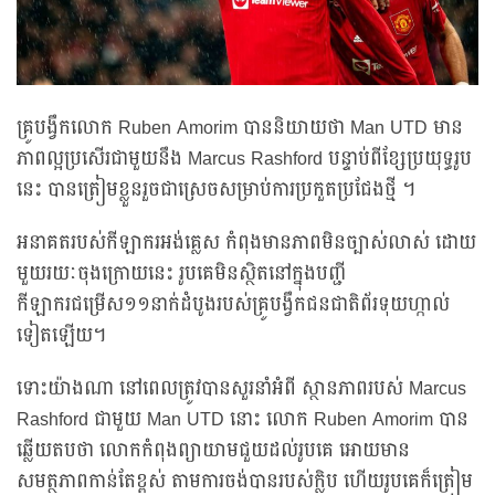
គ្រូបង្វឹកលោក Ruben Amorim បាននិយាយថា Man UTD មាន
ភាពល្អប្រសើរជាមួយនឹង Marcus Rashford បន្ទាប់ពីខ្សែប្រយុទ្ធរូប
នេះ បានត្រៀមខ្លួនរួចជាស្រេចសម្រាប់ការប្រកួតប្រជែងថ្មី ។
អនាគតរបស់កីឡាករអង់គ្លេស កំពុងមានភាពមិនច្បាស់លាស់ ដោយ
មួយរយៈចុងក្រោយនេះ រូបគេមិនស្ថិតនៅក្នុងបញ្ជី
កីឡាករជម្រើស១១នាក់ដំបូងរបស់គ្រូបង្វឹកជនជាតិព័រទុយហ្កាល់
ទៀតឡើយ។
ទោះយ៉ាងណា នៅពេលត្រូវបានសួរនាំអំពី ស្ថានភាពរបស់ Marcus
Rashford ជាមួយ Man UTD នោះ លោក Ruben Amorim បាន
ឆ្លើយតបថា លោកកំពុងព្យាយាមជួយដល់រូបគេ អោយមាន
សមត្ថភាពកាន់តែខ្ពស់ តាមការចង់បានរបស់ក្លិប ហើយរូបគេក៏ត្រៀម