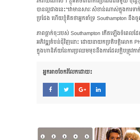
រីករាយណាស់។ ខ្ញុំគិតថាវាជាការប្រជែងដ៏ធំមួយ ប៉ុន្តែខ
បានល្អជាងនេះ។វាមានសារៈសំខាន់ណាស់ក្នុងការទាក់ទង
ប្រជែង ហើយខ្ញុំគិតថាអ្នកគាំទ្រ Southampton នឹងចូ
ភាពធ្លាក់ចុះរបស់ Southampton កើតឡើងចំពេលដែលផ
អភិវឌ្ឍតំបន់ជុំវិញនោះ ដោយនាយកប្រតិបត្តិលោក P
ក្នុងហានិភ័យនៃការប្រឈមមុខនឹងការដែលក្លិបត្រូវក
អ្នកអាចចែករំលែកដោយ៖