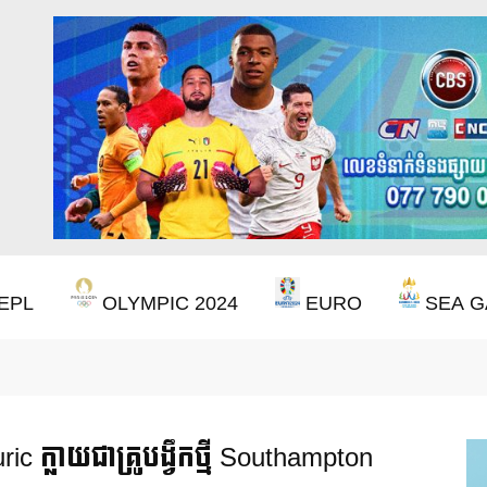
EPL
OLYMPIC 2024
EURO
SEA G
ឹងឈ្នះពានរង្វាន់បន្ថែមទៀត បន្ទាប់ពី Aston Villa ឈ្នះពាន Europa League
c ក្លាយជាគ្រូបង្វឹកថ្មី Southampton