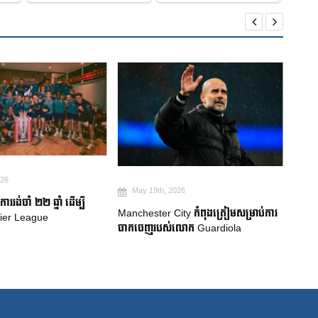
May 19th, 2026
Ma
026
ការប្រកាសក្រុមជម្រើសជាតិប្រេស៊ីល៖
Robe
ty កំពុងត្រៀមសម្រាប់ការ
Neymar សម្រេចបានក្តីសុបិន World Cup
គាំទ្រ
លោក Guardiola
លំបា