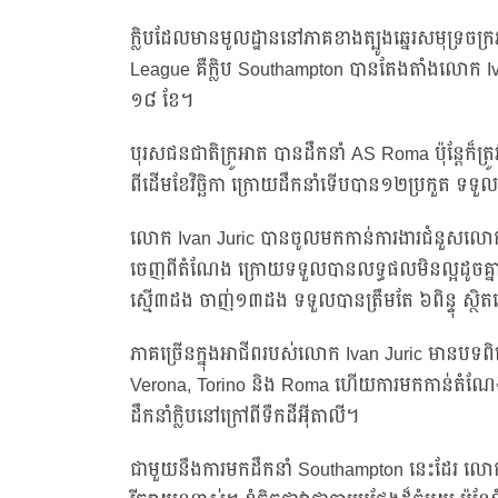
ក្លិបដែលមានមូលដ្ឋាននៅភាគខាងត្បូងឆ្នេរសមុទ្រចក្
League គឺក្លិប Southampton បានតែងតាំងលោក Ivan 
១៨ ខែ។
បុរសជនជាតិក្រូអាត បានដឹកនាំ AS Roma ប៉ុន្តែក៏ត
ពីដើមខែវិច្ឆិកា ក្រោយដឹកនាំទើបបាន១២ប្រកួត ទ
លោក Ivan Juric បានចូលមកកាន់ការងារជំនួសលោក
ចេញពីតំណែង ក្រោយទទួលបានលទ្ធផលមិនល្អដូចគ្នា
ស្មើ៣ដង ចាញ់១៣ដង ទទួលបានត្រឹមតែ ៦ពិន្ទុ ស្ថិ
ភាគច្រើនក្នុងអាជីពរបស់លោក Ivan Juric មានបទពិ
Verona, Torino និង Roma ហើយការមកកាន់តំណែង
ដឹកនាំក្លិបនៅក្រៅពីទឹកដីអ៊ីតាលី។
ជាមួយនឹងការមកដឹកនាំ Southampton នេះដែរ លោក Iva