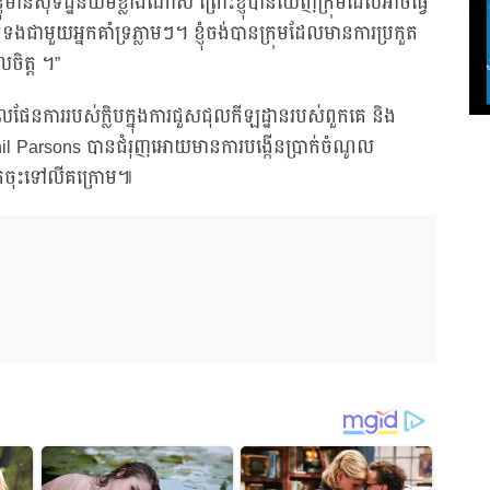
្ញុំមានសុទិដ្ឋិនិយមខ្លាំងណាស់ ព្រោះខ្ញុំបានឃើញក្រុមដែលអាចធ្វើ
ជាមួយអ្នកគាំទ្រភ្លាមៗ។ ខ្ញុំចង់បានក្រុមដែលមានការប្រកួត
លចិត្ត ។”
ែនការរបស់ក្លិបក្នុងការជួសជុលកីឡដ្ឋានរបស់ពួកគេ និង
hil Parsons បានជំរុញអោយមានការបង្កើនប្រាក់ចំណូល
ាត់ចុះទៅលីគក្រោម៕