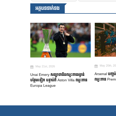
អត្ថបទទាក់ទង
May 20th, 2026
May 19th, 2
Arsenal បញ្ចប់ការរង់ចាំ ២២ ឆ្នាំ ដើម្បី
ឈ្នះពានរង្វាន់
Manchester Ci
ឈ្នះពាន Premier League
on Villa ឈ្នះពាន
ចាកចេញរបស់