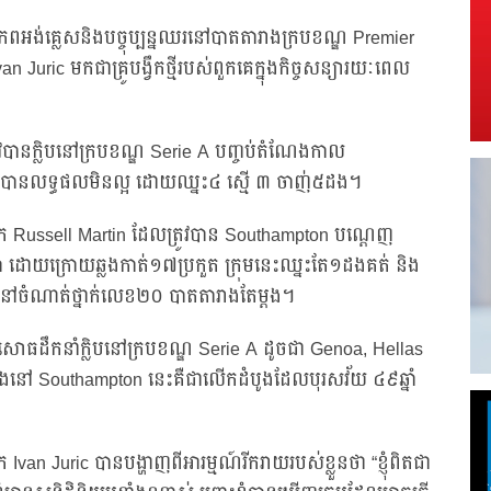
រភពអង់គ្លេសនិងបច្ចុប្បន្នឈរនៅបាតតារាងក្របខណ្ឌ Premier
Juric មកជាគ្រូបង្វឹកថ្មីរបស់ពួកគេក្នុងកិច្ចសន្យារយៈពេល
្រូវបានក្លិបនៅក្របខណ្ឌ Serie A បញ្ចប់តំណែងកាល
ទួលបានលទ្ធផលមិនល្អ ដោយឈ្នះ៤ ស្មើ ៣ ចាញ់៥ដង។
 Russell Martin ដែលត្រូវបាន Southampton បណ្តេញ
 ដោយក្រោយឆ្លងកាត់១៧ប្រកួត ក្រុមនេះឈ្នះតែ១ដងគត់ និង
តនៅចំណាត់ថ្នាក់លេខ២០ បាតតារាងតែម្តង។
សោធដឹកនាំក្លិបនៅក្របខណ្ឌ Serie A ដូចជា Genoa, Hellas
នៅ Southampton នេះគឺជាលើកដំបូងដែលបុរសវ័យ ៤៩ឆ្នាំ
n Juric បានបង្ហាញពីអារម្មណ៍រីករាយរបស់ខ្លួនថា “ខ្ញុំពិតជា