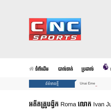
ទំព័រដើម
បាល់ទាត់
ប្រដាល់
Unai Emery សន្យាថាន
ព័ត៌មានថ្មី
អតីតគ្រូបង្វឹក Roma លោក Ivan Juri