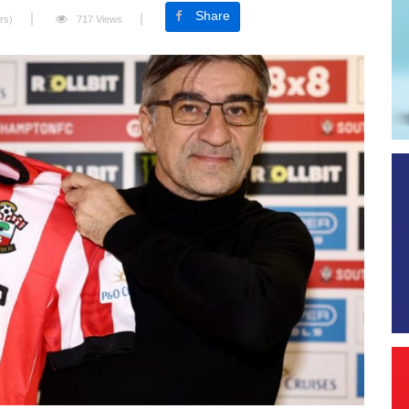
Share
rs)
717 Views