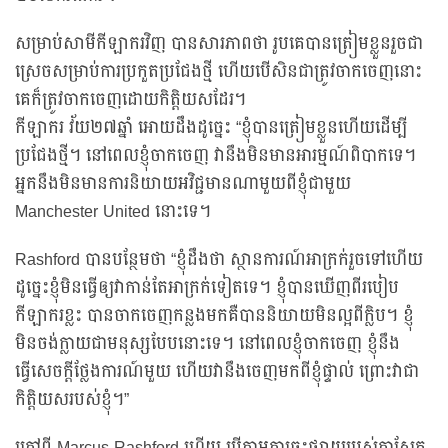
សម្រាប់សាមីកីឡាករវិញ បានសារភាពថា រូបគេបានត្រៀមខ្លួនរួចជា
ស្រេចសម្រាប់ការប្រកួតប្រជែងថ្មី ហើយបើសិនជាត្រូវចាកចេញនោះ
គេក៏ត្រូវចាកចេញដោយកិត្តិយសដែរ។
កីឡាករ វ័យ២៧ឆ្នាំ អោយដឹងដូច្នេះ “ខ្ញុំបានត្រៀមខ្លួនហើយដើម្បី
ប្រជែងថ្មី។ នៅពេលខ្ញុំចាកចេញ វានឹងមិនមានអារម្មណ៍ពិបាកទេ។
អ្នកនឹងមិនមានការនិយាយអវិជ្ជមានណាមួយពីខ្ញុំជាមួយ
Manchester United នោះទេ។
Rashford បានបន្ថែមថា “ខ្ញុំដឹងថា ស្ថានការណ៍អាក្រក់រួចទៅហើយ
ដូច្នេះខ្ញុំមិនធ្វើឲ្យវាកាន់តែអាក្រក់ទៀតទេ។ ខ្ញុំបានឃើញពីរបៀប
កីឡាករខ្លះ បានចាកចេញកន្លងមកគឺបាននិយាយមិនល្អពីក្លិប។ ខ្ញុំ
មិនចង់ក្លាយជាមនុស្សបែបនោះទេ។ នៅពេលខ្ញុំចាកចេញ ខ្ញុំនឹង
ធ្វើសេចក្តីថ្លែងការណ៍មួយ ហើយវានឹងចេញមកពីខ្ញុំផ្ទាល់ ព្រោះវាជា
កិត្តិយសរបស់ខ្ញុំ។”