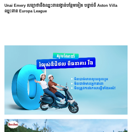
Unai Emery សន្យាថានឹងឈ្នះពានរង្វាន់បន្ថែមទៀត បន្ទាប់ពី Aston Villa
ឈ្នះពាន Europa League