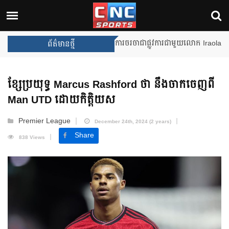
Unai Emery សន្យាថានឹងឈ្នះពានរង្
ព័ត៌មានថ្មី
ខ្សែប្រយុទ្ធ Marcus Rashford ថា នឹងចាកចេញពី
Man UTD ដោយកិត្តិយស
Premier League
December 24th, 2024 (2 years)
Share
838 Views