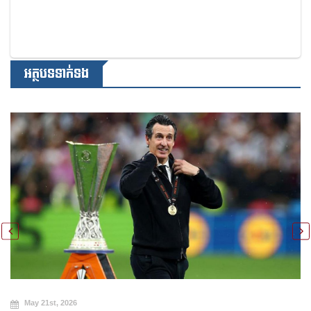
អត្ថបទទាក់ទង
May 21st, 2026