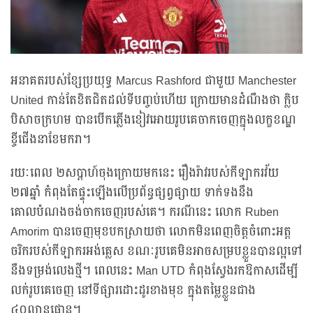
អនាគតរបស់ខ្សែប្រយុទ្ធ Marcus Rashford ជាមួយ Manchester
United កាន់តែខិតជិតដល់ទីបញ្ចប់ហើយ ក្រោយមានដំណឹងថា ក្លិប
បិសាចក្រហម បានបើកភ្លើងខៀវអោយរូបគេចាកចេញក្នុងលក្ខខណ្ឌ
ខ្ចីជើងនាខែមករា។
រយៈពេល ២សប្តាហ៍ចុងក្រោយមកនេះ រឿងរ៉ាវរបស់កីឡាករវ័យ
២៧ឆ្នាំ កំពុងតែផ្ទុះឡើងលើប្រព័ន្ធផ្សព្វផ្សាយ ទាក់ទងនឹង
គោលបំណងចង់ចាកចេញរបស់គេ។ ករណីនេះ លោក Ruben
Amorim បានចេញមុខបកស្រាយថា លោកមិនពេញចិត្តចំពោះអត្ត
ចរិករបស់កីឡាករអង់គ្លេស ខណៈរូបគេមិនអាចសម្របខ្លួនបានល្អទៅ
នឹងទម្រង់លេងថ្មី។ ពេលនេះ Man UTD កំពុងស្វែងរកឱកាសដើម្បី
លក់រូបគេចេញ នៅទីផ្សារដោះដូរខាងមុខ ក្នុងតម្លៃខ្លួនជាង
៤០លានផោន។