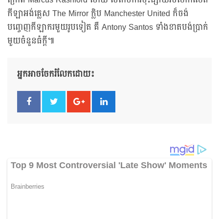
ក្រៅពី Marcus Rashford ហើយ បើតាមការចុះផ្សាយរបស់កាសែត
កីឡាអង់គ្លេស The Mirror ក្លិប Manchester United ក៏ចង់
បញ្ចេញកីឡាករមួយរូបទៀត គឺ Antony Santos ទាំងខាតបង់ប្រាក់
មួយចំនួនធំក្តី៕
អ្នកអាចចែករំលែកដោយ៖