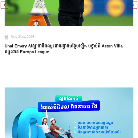
May 20th, 2026
Arsenal បញ្ចប់ការរង់ចាំ ២២ ឆ្នាំ ដើម្បីឈ្នះពាន Premier League