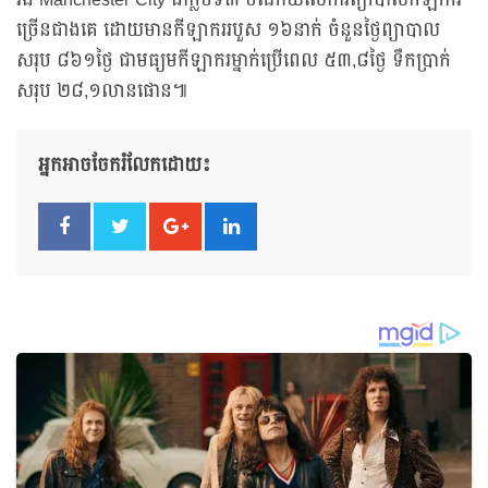
រីឯ Manchester City ជាក្លិបទី៣ ចំណាយលើការព្យាបាលកីឡាករ
ច្រើនជាងគេ ដោយមានកីឡាកររបួស ១៦នាក់ ចំនួនថ្ងៃព្យាបាល
សរុប ៨៦១ថ្ងៃ ជាមធ្យមកីឡាករម្នាក់ប្រើពេល ៥៣,៨ថ្ងៃ ទឹកប្រាក់
សរុប ២៨,១លានផោន៕
អ្នកអាចចែករំលែកដោយ៖