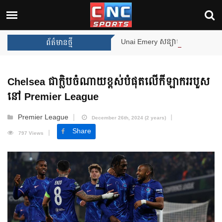
Unai Emery សន្យាថានឹងឈ្នះពានរង្វាន់បន្ថែមទៀត 
ព័ត៌មានថ្មី
Chelsea ជាក្លិបចំណាយខ្ពស់បំផុតលើកីឡាកររបួស
នៅ Premier League
Premier League
December 26th, 2024 (2 years)
Share
797 Views