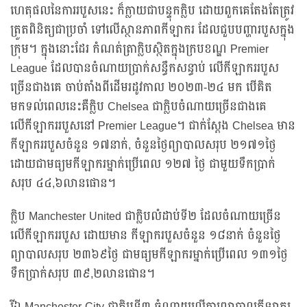
ហេតុផលនៃការរបួសនេះ ក៏ក្លាយជាបន្ទុកក្លិប ដោយពួកគេតែងតែត្រូវ
ត្រួតពិនិត្យជាប្រចាំ ទៅលើស្ថានភាពកីឡាករ ដែលជួបបញ្ហារបួសក្នុង
ក្រុម។ ក្នុងនោះដែរ កំណត់ត្រាក្លិបស្ថិតក្នុងក្របខណ្ឌ Premier
League ដែលបានចំណាយប្រាក់សន្ធឹកសន្ធាប់ លើកីឡាកររបួស
ច្រើនជាងគេ ចាប់តាំងពីដើមរដូវកាល ២០២៣-២៤ មក បើគិត
មកទល់ពេលនេះគឺក្លិប Chelsea ជាក្លិបចំណាយច្រើនជាងគេ
លើកីឡាកររបួសនៅ Premier League។ ជាក់ស្តែង Chelsea មាន
កីឡាកររបួសចំនួន ១៧នាក់, ចំនួនថ្ងៃព្យាបាលសរុប ២១៧១ថ្ងៃ
ដោយជាមធ្យមកីឡាករម្នាក់ប្រើពេល ១២៧ ថ្ងៃ ជាមួយទឹកប្រាក់
សរុប ៤៤,៦លានផោន។
ក្លិប Manchester United ជាក្លិបលំដាប់ទី២ ដែលចំណាយច្រើន
លើកីឡាកររបួស ដោយមាន កីឡាករបួសចំនួន ១៨នាក់ ចំនួនថ្ងៃ
ព្យាបាលសរុប ២៣៦៩ថ្ងៃ ជាមធ្យមកីឡាករម្នាក់ប្រើពេល ១៣១ថ្ងៃ
ទឹកប្រាក់សរុប ៣៩,២លានផោន។