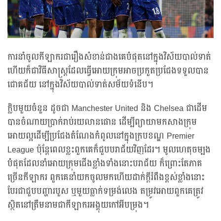
ការនាំចូលកីឡាករជារឿងសំខាន់ជាងគេបំផុតនៅក្នុងវិស័យបាល់ទាត់
ហើយក៏ជាវិធីសាស្ត្រដែលធ្វើអោយក្រុមអាចប្រកួតប្រជែងទទួលបាន
ជោគជ័យ នៅក្នុងវិស័យបាល់ទាត់សម័យទំនើប។
ក្លិបមួយចំនួន ដូចជា Manchester United និង Chelsea ជាដើម
បានចំណាយប្រាក់រាប់រយលានផោន ដើម្បីព្យាយាមកសាងក្រុម
អោយល្អដើម្បីប្រជែងតំណែងកំពូលនៅក្នុងក្របខណ្ឌ Premier
League ប៉ុន្តែពេលខ្លះពួកគេក៏ជួបបរាជ័យវិញដែរ។ មូលហេតុចម្បង
បំផុតដែលនាំអោយក្រុមជើងខ្លាំងទាំងនោះបរាជ័យ ក៏ព្រោះតែភាគ
ច្រើនកីឡាករ ពួកគេនាំយកចូលមកហើយដាក់ក្តីរំពឹងខ្ពស់ខ្លាំងនោះ
បែរជាជួបបញ្ហារបួស ឬមួយធ្លាក់ទម្រង់លេង តម្រូវអោយពួកគេត្រូវ
ស្ថិតនៅត្រឹមនាមជាកីឡាករអង្គុយកៅអីបម្រុង។