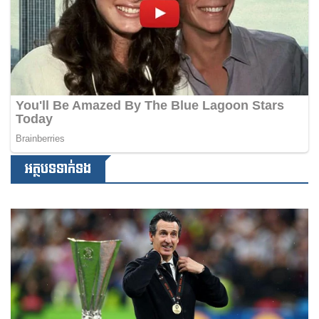
អត្ថបទទាក់ទង