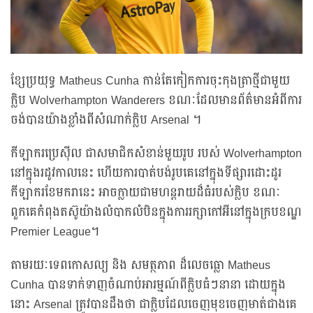
ខ្សែប្រយុទ្ធ Matheus Cunha កាន់តែកៀកការចុះកុងត្រាថ្មីជាមួយ
ក្លិប Wolverhampton Wanderers ខណៈដែលមានព័ត៌មានអំពីការ
ចង់បានយ៉ាងខ្លាំងពីសំណាក់ក្លិប Arsenal ។
កីឡាករប្រេស៊ីល ជាសមាជិកសំខាន់មួយរូប របស់ Wolverhampton
នៅក្នុងរដូវកាលនេះ ហើយការបាត់បង់រូបគេនៅក្នុងទីផ្សារដោះដូរ
កីឡាករខែមករានេះ អាចក្លាយជាមហន្តរាយដ៏ធំរបស់ក្លិប ខណៈ
ពួកគេកំពុងតស៊ូយ៉ាងលំបាកលំបិនក្នុងការរក្សាកៅអីនៅក្នុងក្របខណ្ឌ
Premier League។
តាមរយៈទេពកោសល្យ និង សមត្ថភាព ដ៏លេចធ្លោ Matheus
Cunha បានទាក់ទាញចំណាប់អារម្មណ៍ពីក្លិបធំៗនានា ដោយក្នុង
នោះ Arsenal ត្រូវបានដឹងថា ជាក្លិបដែលចេញមុខចេញមាត់ជាងគេ