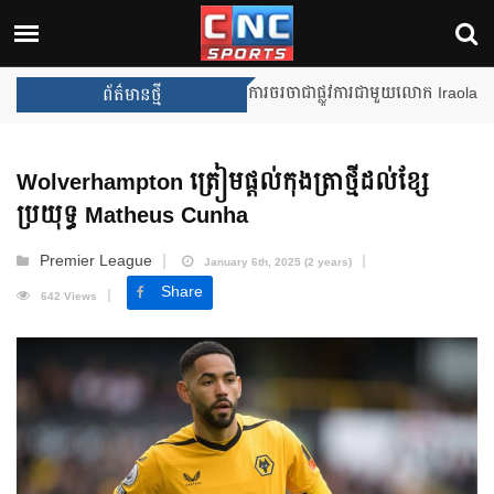
Unai Emery សន្យាថានឹងឈ្នះពានរង្
ព័ត៌មានថ្មី
Wolverhampton ត្រៀមផ្តល់កុងត្រាថ្មីដល់ខ្សែ
ប្រយុទ្ធ Matheus Cunha
Premier League
January 6th, 2025 (2 years)
Share
642 Views