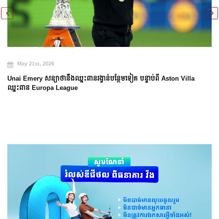
May 21st, 2026
Unai Emery សន្យាថានឹងឈ្នះពានរង្វាន់បន្ថែមទៀត បន្ទាប់ពី Aston Villa
ឈ្នះពាន Europa League