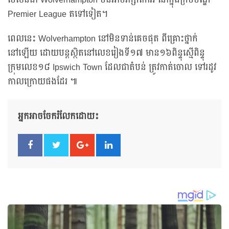
បើសិនជា Wolverhampton មិនអាចរក្សាកៅអី នៅក្នុងក្របខណ្ឌ
Premier League តទៅទៀត។
ពេលនេះ Wolverhampton នៅមិនទាន់គេចផុត ពីគ្រោះថ្នាក់
នៅឡើយ ដោយបន្តស្ថិតនៅលេខរៀងទី១៧ មាន១៦ពិន្ទុស្មើពិន្ទុ
ក្រុមលេខ១៨ Ipswich Town ដែលជាតំបន់ ត្រូវកាត់ចោល ទៅរដូវ
កាលក្រោយផងដែរ ៕
អ្នកអាចចែករំលែកដោយ៖