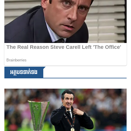
អត្ថបទទាក់ទង