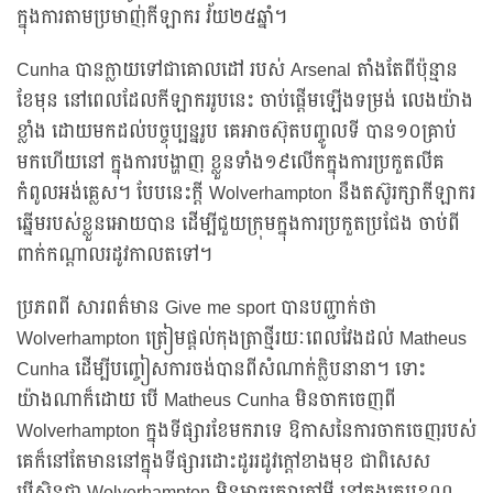
ក្នុងការតាមប្រមាញ់កីឡាករ វ័យ២៥ឆ្នាំ។
Cunha បានក្លាយទៅជាគោលដៅ របស់ Arsenal តាំងតែពីប៉ុន្មាន
ខែមុន នៅពេលដែលកីឡាកររូបនេះ ចាប់ផ្តើមឡើងទម្រង់ លេងយ៉ាង
ខ្លាំង ដោយមកដល់បច្ចុប្បន្នរូប គេអាចស៊ុតបញ្ចូលទី បាន១០គ្រាប់
មកហើយនៅ ក្នុងការបង្ហាញ ខ្លួនទាំង១៩លើកក្នុងការប្រកួតលីគ
កំពូលអង់គ្លេស។ បែបនេះក្តី Wolverhampton នឹងតស៊ូរក្សាកីឡាករ
ឆ្នើមរបស់ខ្លួនអោយបាន ដើម្បីជួយក្រុមក្នុងការប្រកួតប្រជែង ចាប់ពី
ពាក់កណ្តាលរដូវកាលតទៅ។
ប្រភពពី សារពត៌មាន Give me sport បានបញ្ជាក់ថា
Wolverhampton ត្រៀមផ្តល់កុងត្រាថ្មីរយៈពេលវែងដល់ Matheus
Cunha ដើម្បីបញ្ចៀសការចង់បានពីសំណាក់ក្លិបនានា។ ទោះ
យ៉ាងណាក៏ដោយ បើ Matheus Cunha មិនចាកចេញពី
Wolverhampton ក្នុងទីផ្សារខែមករាទេ ឱកាសនៃការចាកចេញរបស់
គេក៏នៅតែមាននៅក្នុងទីផ្សារដោះដូររដូវក្តៅខាងមុខ ជាពិសេស