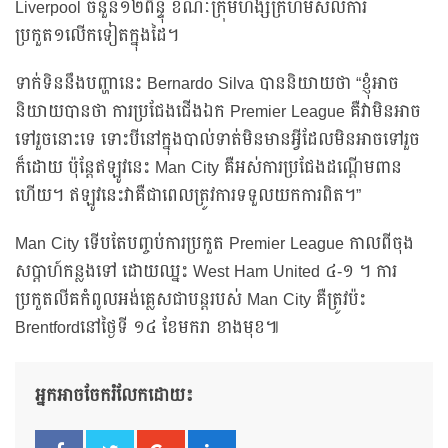
Liverpool ចំនួន១២ពិន្ទុ ខណៈក្រុមហង្សក្រហមសល់ការ
ប្រកួត១លើកទៀតក្នុងដៃ។
ទាក់ទិននឹងបញ្ហានេះ Bernardo Silva បាននិយាយថា “ខ្ញុំអាច
និយាយបានថា ការប្រជែងជើងឯក Premier League គឺវាមិនអាច
ទៅរួចនោះទេ ទោះបីនៅក្នុងបាល់ទាត់មិនមានអ្វីដែលមិនអាចទៅរួច
ក៏ដោយ ប៉ុន្តែឥឡូវនេះ Man City គឺអស់ការប្រជែងដណ្តើមពាន
ហើយ។ ឥឡូវនេះវាគឺជាពេលត្រូវការទទួលយកការពិត។”
Man City ទើបតែបញ្ចប់ការប្រកួត Premier League កាលពីចុង
សប្តាហ៍កន្លងទៅ ដោយឈ្នះ West Ham United ៤-១ ។ ការ
ប្រកួតលីគកំពូលអង់គ្លេសជាបន្តរបស់ Man City គឺត្រូវប៉ះ
Brentfordនៅថ្ងៃទី ១៤ ខែមករា ខាងមុខ៕
អ្នកអាចចែករំលែកដោយ៖