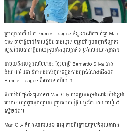
ក្រុមម្ចាស់ជើងឯក Premier League ចំនួន៤លើកជាប់គ្នា Man
City ចាប់ផ្ដើមរដូវកាលថ្មីមិនបានល្អទេ បន្ទាប់ពីជួបបញ្ហាកីឡាករ
របួសដែលបានធ្វើអោយក្រុមទាំងមូលធ្លាក់ទម្រង់លេងយ៉ាងខ្លាំង។
ជាមួយនឹងលទ្ធផលបែបនេះ ខ្សែបម្រើ Bernardo Silva បាន
និយាយចំៗថា ឱកាសរបស់ពួកគេក្នុងការរក្សាតំណែងជើងឯក
Premier League គឺអស់ទៅហើយ ។
គិតតាំងពីចុងខែតុលាមក Man City បានធ្លាក់ទម្រង់លេងយ៉ាងខ្លាំង
ដោយ១០ប្រកួតចុងក្រោយ ក្រុមមេឃខៀវ ឈ្នះតែ៣ដង ចាញ់ ៥
ស្មើ២ដង។
Man City កំពុងឈរលេខ៦ ដេញតាមពីក្រោយក្រុមកំពូលតារាង