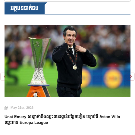
អត្ថបទទាក់ទង
May 21st, 2026
Unai Emery សន្យាថានឹងឈ្នះពានរង្វាន់បន្ថែមទៀត បន្ទាប់ពី Aston Villa
ឈ្នះពាន Europa League