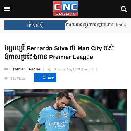
Unai Emery សន្យាថានឹងឈ្នះពានរង្
ព័ត៌មានថ្មី
ខ្សែបម្រើ Bernardo Silva ថា Man City អស់
ឱកាសប្រជែងពាន Premier League
Premier League
January 6th, 2025 (2 years)
Share
651 Views