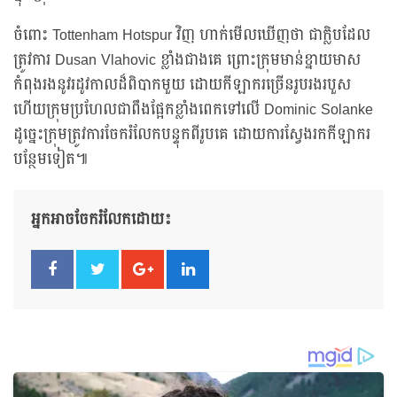
ចំពោះ Tottenham Hotspur វិញ ហាក់មើលឃើញថា ជាក្លិបដែល
ត្រូវការ Dusan Vlahovic ខ្លាំងជាងគេ ព្រោះក្រុមមាន់ខ្នាយមាស
កំពុងរងនូវរដូវកាលដ៏ពិបាកមួយ ដោយកីឡាករច្រើនរូបរងរបួស
ហើយក្រុមប្រហែលជាពឹងផ្អែកខ្លាំងពេកទៅលើ Dominic Solanke
ដូច្នេះក្រុមត្រូវការចែករំលែកបន្ទុកពីរូបគេ ដោយការស្វែងរកកីឡាករ
បន្ថែមទៀត៕
អ្នកអាចចែករំលែកដោយ៖