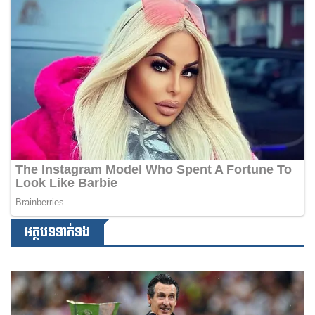
អត្ថបទទាក់ទង