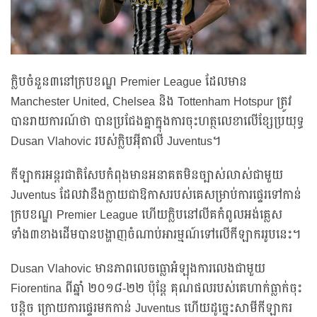
ក្លិបចំនួន៣នៅក្របខណ្ឌ Premier League ដែលមាន
Manchester United, Chelsea និង Tottenham Hotspur ត្រូវ
បានរាយការណ៍ថា បានប្រជែងគ្នាក្នុងការចុះហត្ថលេខាលើខ្សែប្រយុទ្ធ
Dusan Vlahovic របស់ក្លិបអ៊ីតាលី Juventus។
កីឡាករអន្តរជាតិសែបកំពុងមានអនាគតមិនច្បាស់លាស់ជាមួយ
Juventus ដែលវានឹងក្លាយជាឱកាសរបស់គេសម្រាប់ការផ្ទេរទៅកាន់
ក្របខណ្ឌ Premier League ហើយក្លិបនៅលីគកំពូលអង់គ្លេស
ទាំង៣ខាងដើមបានបង្ហាញចំណាប់អារម្មណ៍ទៅលើកីឡាកររូបនេះ។
Dusan Vlahovic មានភាពលេចធ្លោអំឡុងការលេងជាមួយ
Fiorentina ពីឆ្នាំ ២០១៨-២២ ប៉ុន្តែ គុណផលរបស់គេហាក់ធ្លាក់ចុះ
បន្តិច ក្រោយការផ្ទេរមកកាន់ Juventus ហើយដូច្នេះសាមីកីឡាករ