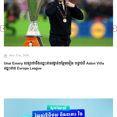
May 21st, 2026
Unai Emery សន្យាថានឹងឈ្នះពានរង្វាន់បន្ថែមទៀត បន្ទាប់ពី Aston Villa
ឈ្នះពាន Europa League