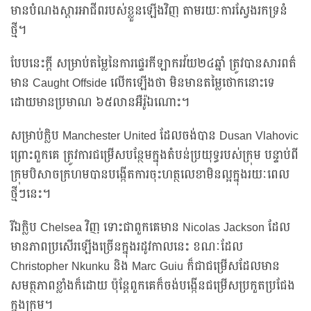
មានបំណងស្តារអាជីពរបស់ខ្លួនឡើងវិញ តាមរយៈការស្វែងរកទ្រនំ
ថ្មី។
បែបនេះក្តី សម្រាប់តម្លៃនៃការផ្ទេរកីឡាករវ័យ២៤ឆ្នាំ ត្រូវបានសារពត៌
មាន Caught Offside លើកឡើងថា មិនមានតម្លៃថោកនោះទេ
ដោយមានប្រមាណ ៦៥លានអឺរ៉ូឯណោះ។
សម្រាប់ក្លិប Manchester United ដែលចង់បាន Dusan Vlahovic
ព្រោះពួកគេ ត្រូវការជម្រើសបន្ថែមក្នុងតំបន់ប្រយុទ្ធរបស់ក្រុម បន្ទាប់ពី
ក្រុមបិសាចក្រហមបានបង្កើតការចុះហត្ថលេខាមិនល្អក្នុងរយៈពេល
ថ្មីៗនេះ។
រីឯក្លិប Chelsea វិញ ទោះជាពួកគេមាន Nicolas Jackson ដែល
មានភាពប្រសើរឡើងច្រើនក្នុងរដូវកាលនេះ ខណៈដែល
Christopher Nkunku និង Marc Guiu ក៏ជាជម្រើសដែលមាន
សមត្ថភាពខ្លាំងក៏ដោយ ប៉ុន្តែពួកគេក៏ចង់បង្កើនជម្រើសប្រកួតប្រជែង
ក្នុងក្រុម។