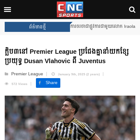
Unai Emery សន្យាថានឹងឈ្នះពានរង្
ព័ត៌មានថ្មី
ក្លិប៣នៅ Premier League ប្រជែងគ្នានាំយកខ្សែ
ប្រយុទ្ធ Dusan Vlahovic ពី Juventus
Premier League
January 9th, 2025 (2 years)
Share
572 Views