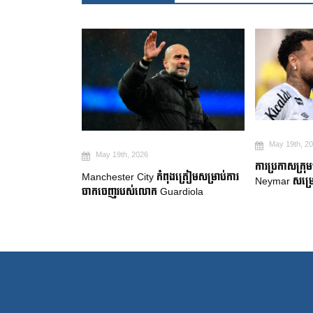
May 19th, 2
May 19th, 2026
២ ឆ្នាំ ដើម្បី
ការប្រកាសក្រុ
Manchester City កំពុងត្រៀមសម្រាប់ការ
gue
Neymar សម្រេ
ចាកចេញរបស់លោក Guardiola