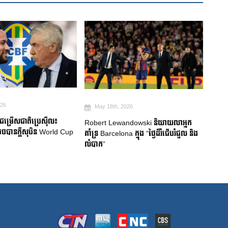
026
May 18th, 2026
Ma
មជម្រើសជាតិប្រេស៊ីល៖
Robert Lewandowski និយាយលាអ្នក
Mitom
ចបានក្តីសុបិន World Cup
គាំទ្រ Barcelona ក្នុង “ថ្ងៃដ៏រំជើបរំជួល និង
ជប៉ុន
លំបាក”
របួសស