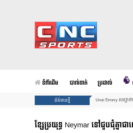
ទំព័រដើម
បាល់ទាត់
ប្រដាល់
Arsenal បញ្ចប់ការរង់
ព័ត៌មានថ្មី
ខ្សែប្រយុទ្ធ Neymar ទៅជួបជុំគ្នាជា