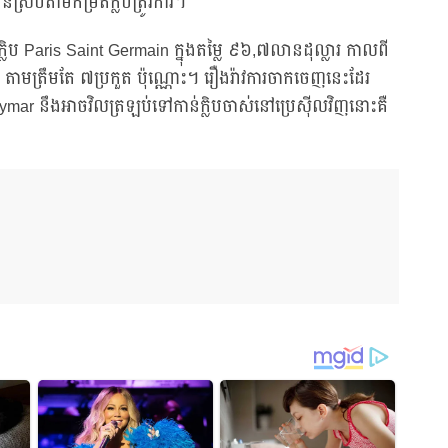
ស្របតាមកម្រិតក្លិបត្រូវការ។
ក្លិប Paris Saint Germain ក្នុងតម្លៃ ៩៦,៧លានដុល្លារ កាលពី
តាមត្រឹមតែ ៧ប្រកួត ប៉ុណ្ណោះ។ រឿងរ៉ាវការចាកចេញនេះដែរ
 Neymar នឹងអាចវិលត្រឡប់ទៅកាន់ក្លិបចាស់នៅប្រេស៊ីលវិញនោះគឺ