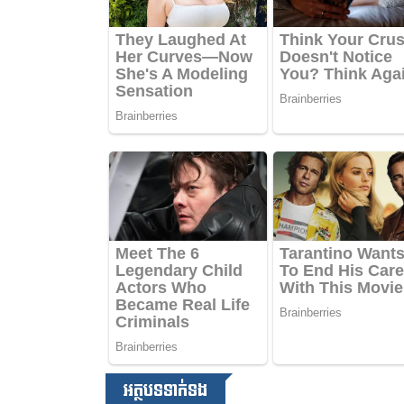
អត្ថបទទាក់ទង