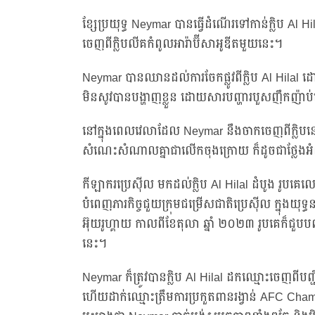
ខ្សែប្រយុទ្ធ Neymar បានធ្វើដំណើរទៅកាន់ក្លិប Al Hil
ចេញពីក្លិបលីគកំពូលអារ៉ាប៊ីសាអូឌីតមួយនេះ។
Neymar បានឈានដល់ការចែកផ្លូវពីក្លិប Al Hilal ដ
មិនសូវបានបង្ហាញខ្លួន ដោយសារបញ្ហារបួសញឹកញ៉ាប
នៅក្នុងពេលវេលាដែល Neymar នឹងចាកចេញពីក្លិបនោះ រ
សំណេះសំណាលគ្នាជាលើកចុងក្រោយ ក៏ដូចជាថ្លែង
កីឡាករប្រេស៊ីល មកដល់ក្លិប Al Hilal ដំបូង រូបគ
បំពេញភារកិច្ចជួយក្រុមជម្រើសជាតិប្រេស៊ីល ក្នុងយុទ
អ៊ុយរូហ្គាយ កាលពីខែតុលា ឆ្នាំ ២០២៣ រូបគេក៏ជ
នេះ។
Neymar ក៏ត្រូវបានក្លិប Al Hilal ដកឈ្មោះចេញពីបញ្ជ
ហើយដាក់ឈ្មោះត្រឹមការប្រកួតពានរង្វាន់ AFC Champi