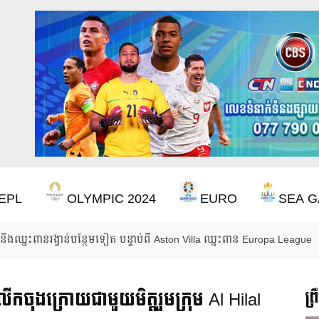
EPL
OLYMPIC 2024
EURO
SEA G
ចាំ ២២ ឆ្នាំ ដើម្បីឈ្នះពាន Premier League
លើកចុងក្រោយជាមួយមិត្តរួមក្រុម Al Hilal
ព្