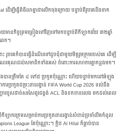
al ដើម្បីធ្វើពិធីលាគ្នាជាលើកចុងក្រោយ បន្ទាប់ពីរូបគេនឹងចាក
ោយមានកិច្ចព្រមព្រៀងទៅវិញទៅមកបន្ទាប់ពីកីឡាករវ័យ ៣២ឆ្នាំ
់ពេក។
ូបគេក៏បានធ្វើដំណើរទៅជួបជុំជាមួយមិត្តរួមក្រុមរបស់គេ ដើម្បី
អំណរគុណដល់សមាជិកទាំងអស់ ចំពោះការសហការគ្នាកន្លងមក។
េលេងបានត្រឹមតែ ៤ ទៅ៥ ប្រកួតប៉ុណ្ណោះ ហើយបន្ទាប់មកនៅអំឡុង
្ធនាការប្រកួតជម្រុះពានរង្វាន់ FIFA World Cup 2026 ទល់នឹង
ួបបញ្ហារបួសដាច់សរសៃពួរជង្គង់ ACL និងខកខានលេង មកដល់ពេល
ីកីឡាករក្រុមសម្រាប់ការប្រកួតពានរង្វាន់សំខាន់ប្រចាំលីគកំពូល
ons League តែប៉ុណ្ណោះ។ ក្លិប Al Hilal ក៏ធ្លាប់បាន