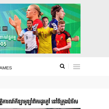
AMES
រឹត្តិការណ៍កីឡាអូឡាំពិករដូវក្ដៅ នៅទីក្រុងប៉ារីស