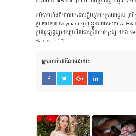
អះអាងថា Neymar បាត់បង់សមត្ថភាពខ្លាំងពូកែ និងមិន
រាប់ចាប់តាំងពីពេលមកដល់ក្លិបភ្លាម ក្រោយផ្ទេរចេញពី
ឆ្នាំ ២០២៣ Neymar បង្ហាញខ្លួនលេងអោយ Al Hilal 
ប្រព័ន្ធផ្សព្វផ្សាយប្រេស៊ីលជាច្រើនបានចុះផ្សាយថា
Santos FC ៕
អ្នកអាចចែករំលែកដោយ៖