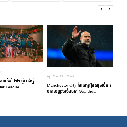
026
Ma
May 19th, 2026
ាររង់ចាំ ២២ ឆ្នាំ ដើម្បី
ការប្
Manchester City កំពុងត្រៀមសម្រាប់ការ
ier League
Neyma
ចាកចេញរបស់លោក Guardiola