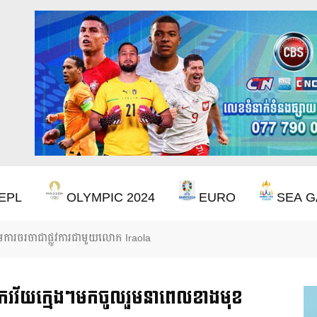
EPL
OLYMPIC 2024
EURO
SEA G
ឹងឈ្នះពានរង្វាន់បន្ថែមទៀត បន្ទាប់ពី Aston Villa ឈ្នះពាន Europa League
រវ័យក្មេងៗមកចូលរួមនាពេលខាងមុខ