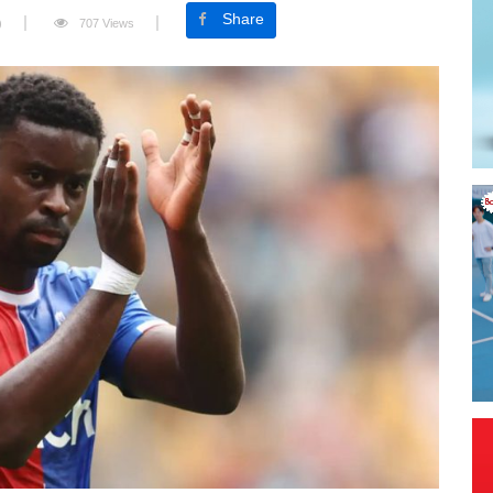
Share
)
707 Views