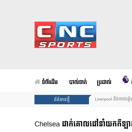
ទំព័រដើម
បាល់ទាត់
ប្រដាល់
Unai Emery សន្យាថាន
ព័ត៌មានថ្មី
Chelsea ដាក់គោលដៅនាំយកកីឡាក