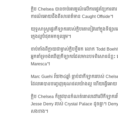
ក្លិប Chelsea បានចាប់អារម្មណ៍លើការផ្ទេរខ្សែការ
ការណ៍អោយដឹងពីសារពត៌មាន Caught Offside។
យុទ្ធសាស្ត្រផ្ទេរកីឡាកររបស់ក្លិបតោខៀវនៅក្នុងទីផ
ក្មេងល្អបំផុតមកចូលរួម។
ចាប់តាំងពីក្លាយជាម្ចាស់ក្លិបថ្មីមក លោក Todd Boe
អ្នកគាំទ្រចង់ឃើញកីឡាករដែលមានបទពិសោធន៍ខ្លះ ដើម
Maresca។
Marc Guehi វ័យ២៤ឆ្នាំ ធ្លាប់ជាកីឡាកររបស់ Chels
ដែលគេបានបញ្ចេញគុណផលយ៉ាងល្អ ហើយធ្វើអោយ C
ក្លិប Chelsea ក៏ត្រូវបានកំណត់គោលដៅលើកីឡាករវ័យក្ម
Jesse Derry របស់ Crystal Palace ដូចគ្នា។ Der
សងខាង។