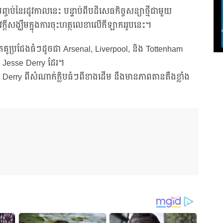
្ចប់នៃរដូវកាលនេះ បន្ទាប់ពីបដិសេធកិច្ចសន្យាថ្មីជាមួយ
តីសង្ឃឹមក្នុងការចុះហត្ថលេខាលើកីឡាកររូបនេះ។
គូប្រជែងធំៗដូចជា Arsenal, Liverpool, និង Tottenham
លើ Jesse Derry ដែរ។
Derry ពីសំណាក់ក្លិបធំៗពីខាងដើម នឹងមានភាពតានតឹងខ្លាំង