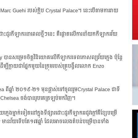
ពារ Marc Guehi របស់ក្លិប Crystal Palace។ នេះបើតាមការរាយ
្សារដោះដូរកីឡាករនាពេលថ្មីៗនេះ គឺផ្តោតលើការនាំយកកីឡាករវ័យ
hly បានសម្រេចចិត្តវិនិយោគលើកីឡាករទេពកោសល្យវ័យក្មេង ប៉ុន្តែ
្បីក្លាយជាផ្នែកមួយនៃក្រុមរបស់គ្រូបង្វឹលលោក Enzo
ea ពីឆ្នាំ ២០១៩-២១ មុនផ្លាស់ទៅចូលរួមCrystal Palace ជាទី
helsea ចង់បានរូបគេត្រឡប់មកវិញ។
េងម្នាក់ទៀតនៅក្នុងទីផ្សារដោះដូរកីឡាកររដូវក្តៅគឺខ្សែបម្រើ
ry មានវ័យទើបតែ១៧ឆ្នាំ ដែលអាចលេងតំបន់បម្រើបានទាំង