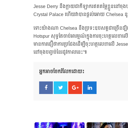
Jesse Derry នឹងក្លាយជាកីឡាករឥតតម្លៃខ្លួននៅចុងបញ
Crystal Palace ហើយវាបានផ្តល់អោយ Chelsea នូវក្
ទោះយ៉ាងណា Chelsea នឹងប្រទះឧបសគ្គជាច្រើនដ្បិត
Hotspur សុទ្ធតែចាប់អារម្មណ៍ក្នុងការចុះហត្ថលេខា
មានការជឿថាការប្រជែងដើម្បីចុះហត្ថលេខាលើ Jesse 
នៅចុងបញ្ចប់នៃរដូវកាលនេះ៕
អ្នកអាចចែករំលែកដោយ៖