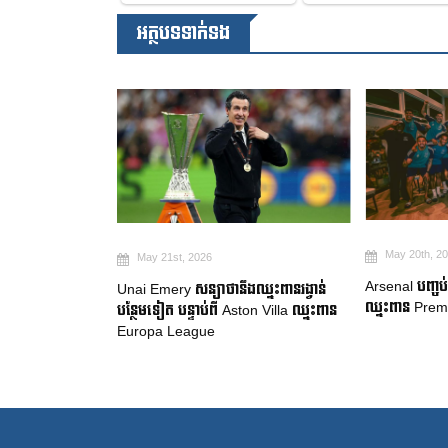
អត្ថបទទាក់ទង
May 20th, 2
May 21st, 2026
Arsenal បញ្ចប់ក
Unai Emery សន្យាថានឹងឈ្នះពានរង្វាន់
ារចរចាជាផ្លូវការ
ឈ្នះពាន Prem
បន្ថែមទៀត បន្ទាប់ពី Aston Villa ឈ្នះពាន
Europa League