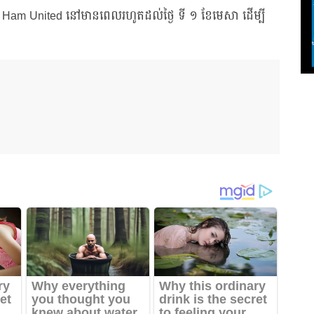
st Ham United នៅមានពេលរហូតដល់ថ្ងៃ ទី ១ ខែមេសា ដើម្បី