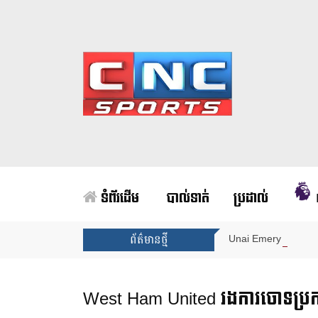
ទំព័រដើម
បាល់ទាត់
ប្រដាល់
Unai Emery សន្យាថាន
ព័ត៌មានថ្មី
West Ham United រងការចោទប្រកាន