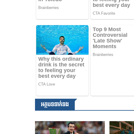
អត្ថបទទាក់ទង