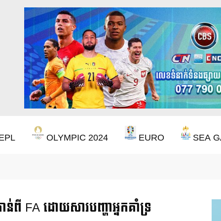
EPL
OLYMPIC 2024
EURO
SEA G
ឹងឈ្នះពានរង្វាន់បន្ថែមទៀត បន្ទាប់ពី Aston Villa ឈ្នះពាន Europa League
់ពី FA ដោយសារបញ្ហាអ្នកគាំទ្រ