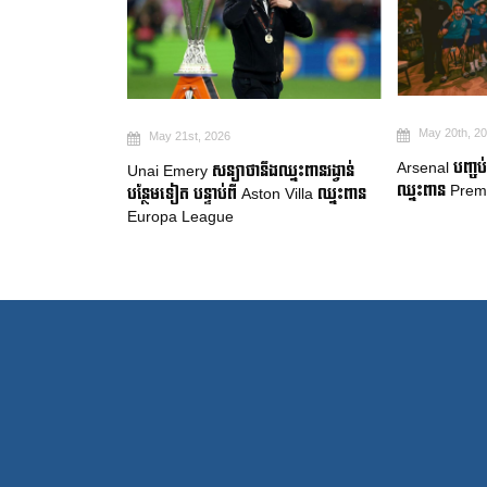
May 20th, 2026
May 19th, 2
Arsenal បញ្ចប់ការរង់ចាំ ២២ ឆ្នាំ ដើម្បី
ឈ្នះពានរង្វាន់
Manchester Ci
ឈ្នះពាន Premier League
on Villa ឈ្នះពាន
ចាកចេញរបស់