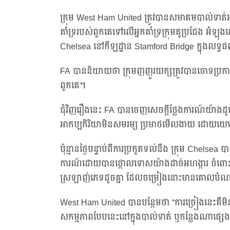
ក្រុម West Ham United ត្រូវបានសមាគមបាល់ទាត់អង
គាំទ្ររបស់ពួកគេទៅលើអ្នកគាំទ្រក្រុមគូប្រជែង អំឡ
Chelsea នៅកីឡដ្ឋាន Stamford Bridge ក្នុងលទ្ធ
FA បាននិយាយថា ក្រុមញញួរយក្សត្រូវបានចោទប្រកាន់ពីបទ
ពួកគេ។
ជុំវិញរឿងនេះ FA បានចេញសេចក្តីថ្លែងការណ៍យ៉ាងដូច្ន
អាកប្បកិរិយាមិនសមរម្យ ប្រមាថមើលងាយ ដោយយោងទ
ប៉ុន្មានថ្ងៃបន្ទាប់ពីការប្រកួតទល់នឹង ក្រុម Chels
ការណ៍ដោយបានថ្កោលទោសយ៉ាងដាច់អហង្ការ ចំពោះ
ស្រឡាញ់ភេទដូចគ្នា ដែលចម្រៀងនោះមានគោលបំណងស
West Ham United បានបន្ថែមថា “ការច្រៀងនេះគឺ
សកម្មភាពបែបនេះនៅក្នុងបាល់ទាត់ ឬកន្លែងណាផ្ស