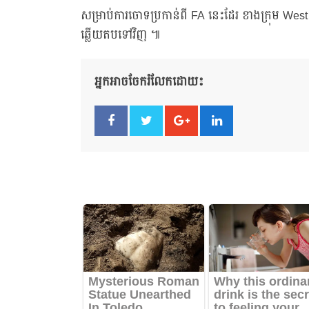
សម្រាប់ការចោទប្រកាន់ពី FA នេះដែរ ខាងក្រុម We
ឆ្លើយតបទៅវិញ ៕
អ្នកអាចចែករំលែកដោយ៖