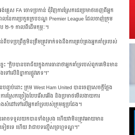
់គ្លេស FA ចោទប្រកាន់ ជុំវិញការស្រែកជេរប្រមាថចេញពីអ្នក
ុងពេលនៃការប្រកួតក្របខណ្ឌ Premier League ដែលចាញ់ក្រុម
ផល ២-១ កាលពីដើមកុម្ភៈ។
ប្រព្រឹត្តមិនត្រឹមត្រូវទាក់ទងនឹងការគ្រប់គ្រងអ្នកគាំទ្ររបស់
េះ “ក្លិបបានបរាជ័យក្នុងការធានាថាអ្នកគាំទ្ររបស់ពួកគេមិនមាន
ៅលើនិន្នាការផ្លូវភេទ។”
ea បានបញ្ចប់នោះ ក្រុម West Ham United បានចេញសេចក្តីថ្លែង
ការស្រែកច្រៀងបែបរើសអើង និងប្រមាថមើលងាយការ
ំដៅទៅលើអ្នកគាំទ្ររបស់ក្រុមគូប្រជែង។
មិនអាចទទួលយកបានទាំងស្រុង ហើយវាមិនត្រូវអោយមាន
េងទៀតទេ ហើយ វាជាបទល្មើសព្រហ្មទណ្ឌ។”