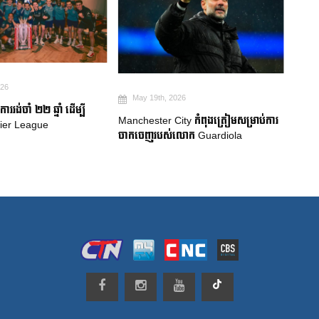
May 19th, 2026
Ma
026
ការប្រកាសក្រុមជម្រើសជាតិប្រេស៊ីល៖
Robe
ty កំពុងត្រៀមសម្រាប់ការ
Neymar សម្រេចបានក្តីសុបិន World Cup
គាំទ្រ
លោក Guardiola
លំបា