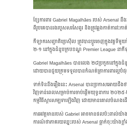
ខ្សែការពារ Gabriel Magalhães របស់ Arsenal នឹង
ពីរូបគេបានរងរបួសសរសៃពួរ និងត្រូវឆ្លងកាត់ការវះ
កីឡាករសញ្ជាតិប្រេស៊ីល ត្រូវបានប្តូរចេញក្នុងវគ្
២-១ នៅក្នុងជំនួបក្របខណ្ឌ Premier League នាក
Gabriel Magalhães បានលេង ២៨ប្រកួតនៅក្នុងជំន
ដោយបានជួយក្រុមទទួលបានកំណត់ត្រាការពារល្អបំផ
ទាក់ទិននឹងរឿងនេះ Arsenal បានប្រកាសអោយដឹ
វិញទាន់ពេលសម្រាប់ការចាប់ផ្តើមយុទ្ធនាការ ២០២៥-
កម្មវិធីស្តារសម្បទាឡើងវិញ ដោយមានគោលបំណងដើម្បី
ការអវត្តមានរបស់ Gabriel អាចមានផលប៉ះពាល់យ៉ាងខ
ការណ៍ថាភាគរយឈ្នះរបស់ Arsenal ធ្លាក់ចុះយ៉ាងខ្