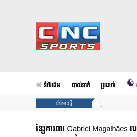
ទំព័រដើម
បាល់ទាត់
ប្រដាល់
Unai Emery សន្យាថាន
ព័ត៌មានថ្មី
ខ្សែការពារ Gabriel Magalhães រ