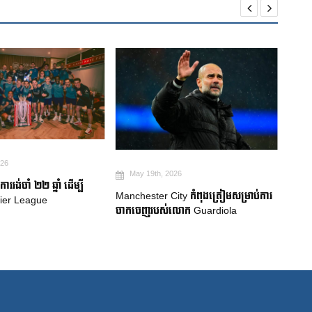
May 19th, 2026
May 19th, 2026
ការប្រកាសក្រុមជម្រើសជាតិប្រេស៊ីល៖
nchester City កំពុងត្រៀមសម្រាប់ការ
Neymar សម្រេចបានក្តីសុបិន World 
កចេញរបស់លោក Guardiola