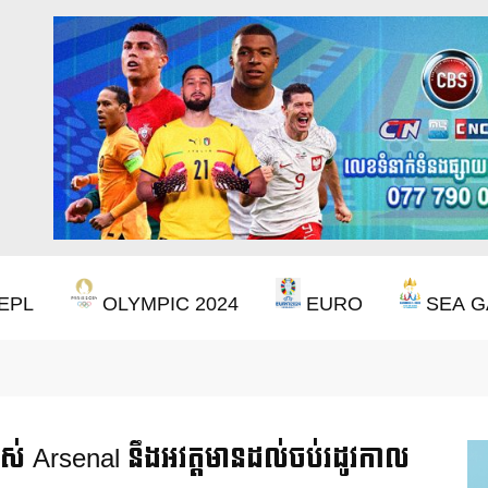
EPL
OLYMPIC 2024
EURO
SEA G
ឹងឈ្នះពានរង្វាន់បន្ថែមទៀត បន្ទាប់ពី Aston Villa ឈ្នះពាន Europa League
បស់ Arsenal នឹងអវត្តមានដល់ចប់រដូវកាល