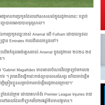
អវត្តមានការប្រកួតដែលនៅសេសសល់ក្នុងរដូវកាលនេះ បន្ទាប់
កាត់ព្យាបាលអោយបានធូរស្រាល។
គទីមួយនៃការប្រកួតឈ្នះរបស់ Arsenal លើ Fulham ដោយលទ្ធផល
ីឡដ្ឋាន Emirates កាលពីពេលកន្លងទៅ។
ួបលីគកំពូលអង់គ្លេសរបស់ Arsenal ក្នុងរដូវកាល ២០២៤-២៥
ុត។
ងថា “Gabriel Magalhães មានគោលបំណងវិលត្រឡប់មកលេង
២៦ ។ រូបគេនឹងធ្វើការវះកាត់ព្យាបាលសរសៃពួរ ហើយចាប់ផ្តើម
ត្រៀមខ្លួនសម្រាប់ការចាប់ផ្តើមរដូវកាលក្រោយ។”
្លាំងដល់ក្រុម ដោយគេហទំព័រ Premier League Injuries រាយ
លាំងនៅពេលដែលកីឡាករវ័យ២៧ឆ្នាំមិនមានវត្តមាន។