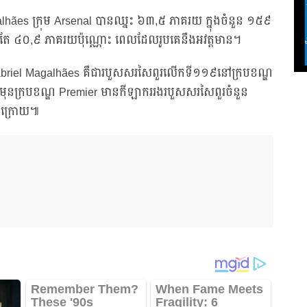
agalhães ក្រុម Arsenal បានឈ្នះ ៦៣,៥ ភាគរយ ក្នុងចំនួន ១៥៩
នះតែ ៤០,៩ ភាគរយប៉ុណ្ណោះ ពេលដែលរូបគេនឹងអវត្តមាន។
abriel Magalhães គឺជារបួសសរសៃពួរលើកទី១១៩នៅក្របខណ្ឌ
ុនក្របខណ្ឌ Premier មានកីឡាកររងរបួសសរសៃពួរចំនួន
ុងក្រោយ៕