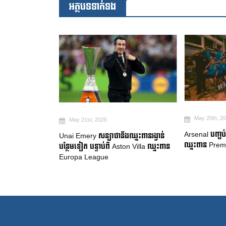
អត្ថបទទាក់ទង
May 20th, 2026
, 2026
Arsenal បញ្ចប់ការរង់ចាំ ២២ ឆ្នាំ ដើម្បី
សន្យាថានឹងឈ្នះពានរង្វាន់
Ma
ឈ្នះពាន Premier League
ន្ទាប់ពី Aston Villa ឈ្នះពាន
ចា
eague