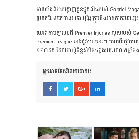
ចាប់តាំងពីការបង្ហាញខ្លួនក្នុងលីគរបស់ Gabriel M
ប្រកួតដែលគេបានលេង ប៉ុន្តែក្រុមនឹងមានភាគរយឈ្
យោងតាមតួលេខពី Premier Injuries របួសរបស់ G
Premier League នៅរដូវកាលនេះ។ កាលពីរដូវកាលម
១៦៣ដង ដែលជាស្ថិតិខ្ពស់បំផុតក្នុងរយៈពេល៥ឆ្នាំច
អ្នកអាចចែករំលែកដោយ៖