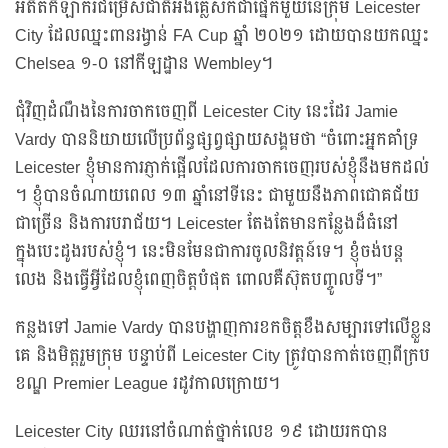
អតីតកីឡាករជម្រើសជាតិអង់គ្លេសក៏ជាផ្នែកមួយនៃក្រុម Leicester
City ដែលឈ្នះពានរង្វាន់ FA Cup ឆ្នាំ ២០២១ ដោយបានយកឈ្នះ
Chelsea ១-០ នៅកីឡដ្ឋាន Wembley។
ជុំវិញដំណឹងនៃការចាកចេញពី Leicester City នេះដែរ Jamie
Vardy បាននិយាយលើប្រព័ន្ធផ្សព្វផ្សាយសង្គមថា “ចំពោះអ្នកគាំទ្រ
Leicester ខ្ញុំមានការភ្ញាក់ផ្អើលដែលការចាកចេញរបស់ខ្ញុំនឹងមកដល់
។ ខ្ញុំបានចំណាយពេល ១៣ ឆ្នាំនៅទីនេះ ជាមួយនឹងភាពជោគជ័យ
ជាច្រើន និងការបរាជ័យ។ Leicester តែងតែមានកន្លែងដ៏ធំនៅ
ក្នុងបេះដូងរបស់ខ្ញុំ។ នេះមិនមែនជាការចូលនិវត្តន៍ទេ។ ខ្ញុំចង់បន្ត
លេង និងធ្វើអ្វីដែលខ្ញុំពេញចិត្តបំផុត ពោលគឺស៊ុតបញ្ចូលទី។”
កន្លងទៅ Jamie Vardy បានបង្ហាញការខកចិត្តខឹងសម្បារទៅលើខ្លួន
គេ និងមិត្តរួមក្រុម បន្ទាប់ពី Leicester City ត្រូវបានកាត់ចេញពីក្រប
ខណ្ឌ Premier League រដូវកាលក្រោយ។
Leicester City ឈរនៅចំណាត់ថ្នាក់លេខ ១៩ ដោយរកបាន