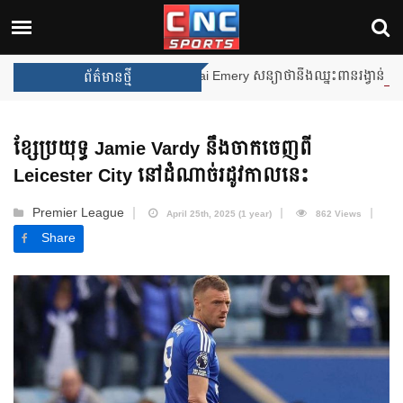
Unai Emery សន្យាថានឹងឈ្នះពានរង្វាន់បន្ថែមទៀត បន្ទាប់ពី Ast
ព័ត៌មានថ្មី
ខ្សែប្រយុទ្ធ Jamie Vardy នឹងចាកចេញពី
Leicester City នៅដំណាច់រដូវកាលនេះ
Premier League
April 25th, 2025 (1 year)
862 Views
Share