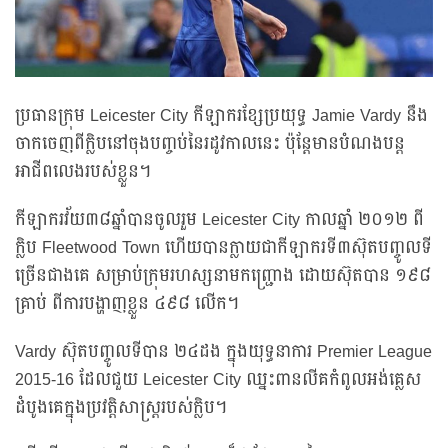
ប្រធានក្រុម Leicester City កីឡាករខ្សែប្រយុទ្ធ Jamie Vardy នឹង
ចាកចេញពីក្លិបនៅចុងបញ្ចប់នៃរដូវកាលនេះ ប៉ុន្តែមានបំណងបន្ត
អាជីពលេងរបស់ខ្លួន។
កីឡាករវ័យ៣៨ឆ្នាំបានចូលរួម Leicester City កាលឆ្នាំ ២០១២ ពី
ក្លិប Fleetwood Town ហើយបានក្លាយជាកីឡាករទី៣ស៊ុតបញ្ចូលទី
ច្រើនជាងគេ សម្រាប់ក្រុមរហស្សនាមកញ្ជ្រោង ដោយស៊ុតបាន ១៩៨
គ្រាប់ ពីការបង្ហាញខ្លួន ៤៩៨ លើក។
Vardy ស៊ុតបញ្ចូលទីបាន ២៤ដង ក្នុងយុទ្ធនាការ Premier League
2015-16 ដែលជួយ Leicester City ឈ្នះពានលីគកំពូលអង់គ្លេស
ដំបូងគេក្នុងប្រវត្តិសាស្ត្ររបស់ក្លិប។