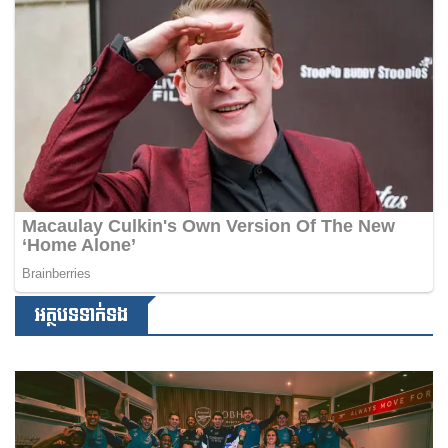
អត្ថបទទាក់ទង