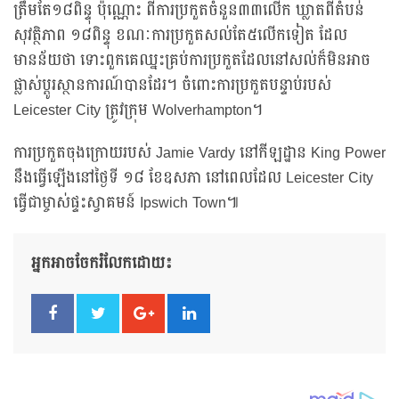
ត្រឹមតែ១៨ពិន្ទុ ប៉ុណ្ណោះ ពីការប្រកួតចំនួន៣៣លើក ឃ្លាតពីតំបន់
សុវត្ថិភាព ១៨ពិន្ទុ ខណៈការប្រកួតសល់តែ៥លើកទៀត ដែល
មានន័យថា ទោះពួកគេឈ្នះគ្រប់ការប្រកួតដែលនៅសល់ក៏មិនអាច
ផ្លាស់ប្តូរស្ថានការណ៍បានដែរ។ ចំពោះការប្រកួតបន្ទាប់របស់
Leicester City ត្រូវក្រុម Wolverhampton។
ការប្រកួតចុងក្រោយរបស់ Jamie Vardy នៅកីឡដ្ឋាន King Power
នឹងធ្វើឡើងនៅថ្ងៃទី ១៨ ខែឧសភា នៅពេលដែល Leicester City
ធ្វើជាម្ចាស់ផ្ទះស្វាគមន៍ Ipswich Town៕
អ្នកអាចចែករំលែកដោយ៖