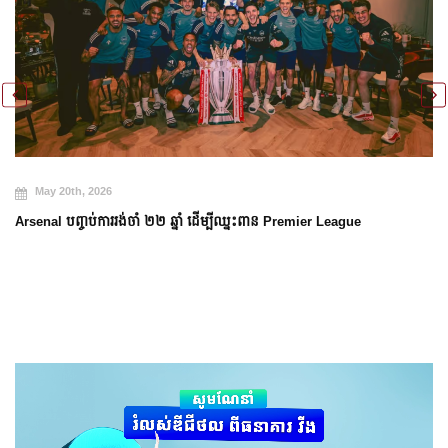
May 20th, 2026
Arsenal បញ្ចប់ការរង់ចាំ ២២ ឆ្នាំ ដើម្បីឈ្នះពាន Premier League