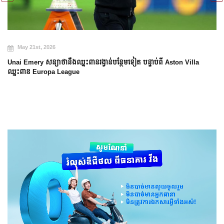
May 20th, 2026
Arsenal បញ្ចប់ការរង់ចាំ ២២ ឆ្នាំ ដើម្បីឈ្នះពាន Premier Leag
Aston Villa