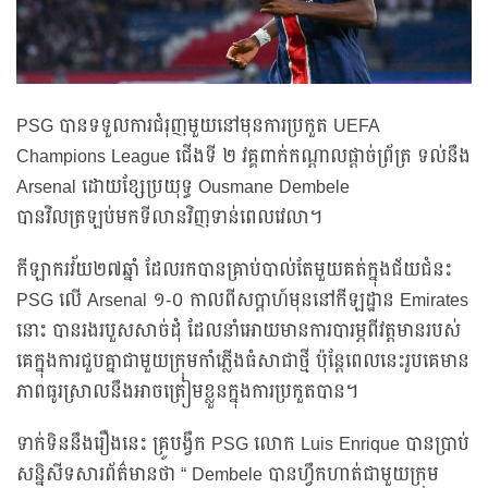
PSG បានទទួលការជំរុញមួយនៅមុនការប្រកួត UEFA
Champions League ជើងទី ២ វគ្គពាក់កណ្តាលផ្តាច់ព្រ័ត្រ ទល់នឹង
Arsenal ដោយខ្សែប្រយុទ្ធ Ousmane Dembele
បានវិលត្រឡប់មកទីលានវិញទាន់ពេលវេលា។
កីឡាករវ័យ២៧ឆ្នាំ ដែលរកបានគ្រាប់បាល់តែមួយគត់ក្នុងជ័យជំនះ
PSG លើ Arsenal ១-០ កាលពីសប្តាហ៍មុននៅកីឡដ្ឋាន Emirates
នោះ បានរងរបួសសាច់ដុំ ដែលនាំអោយមានការបារម្ភពីវត្តមានរបស់
គេក្នុងការជួបគ្នាជាមួយក្រុមកាំភ្លើងធំសាជាថ្មី ប៉ុន្តែពេលនេះរូបគេមាន
ភាពធូរស្រាលនឹងអាចត្រៀមខ្លួនក្នុងការប្រកួតបាន។
ទាក់ទិននឹងរឿងនេះ គ្រូបង្វឹក PSG លោក Luis Enrique បានប្រាប់
សន្និសីទសារព័ត៌មានថា “ Dembele បានហ្វឹកហាត់ជាមួយក្រុម