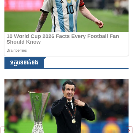
អត្ថបទទាក់ទង