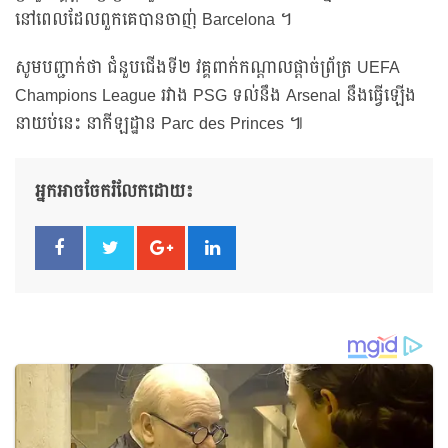
នៅពេលដែលពួកគេបានចាញ់ Barcelona ។
សូមបញ្ជាក់ថា ជំនួបជើងទី២ វគ្គពាក់កណ្តាលផ្តាច់ព្រ័ត្រ UEFA
Champions League រវាង PSG ទល់នឹង Arsenal នឹងធ្វើឡើង
នាយប់នេះ នាកីឡដ្ឋាន Parc des Princes ៕
អ្នកអាចចែករំលែកដោយ៖