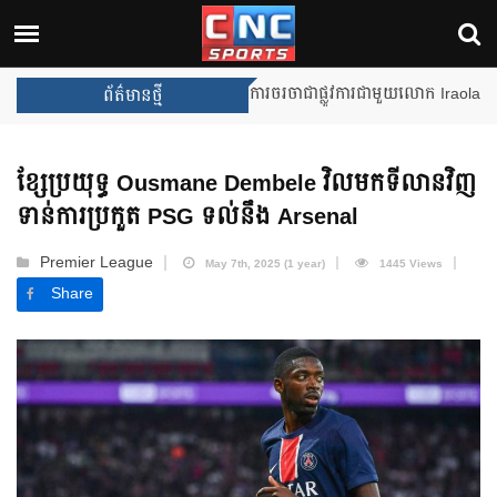
Unai Emery សន្យាថានឹងឈ្នះពានរង្
ព័ត៌មានថ្មី
ខ្សែប្រយុទ្ធ Ousmane Dembele វិលមកទីលានវិញ
ទាន់ការប្រកួត PSG ទល់នឹង Arsenal
Premier League
May 7th, 2025 (1 year)
1445 Views
Share