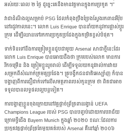
អស់រយៈពេល ២ ថ្ងៃ ដូច្នេះគេនឹងមានវត្តមានក្នុងការប្រកួត ។”
វាជាដំណឹងល្អសម្រាប់ PSG ដែលកំពុងប្រឹងប្រែងស្វែងរកពានអឺរ៉ុប
នៅរដូវកាលនេះ។ លោក Luis Enrique បាននាំយកនូវការផ្លាស់ប្តូរ
ក្រុម ដើម្បីឈានទៅរកការប្រកួតប្រជែងក្នុងកម្រិតខ្ពស់បំផុត។
ទាក់ទិនទៅនឹងការត្រៀមខ្លួនជួបជាមួយ Arsenal សាជាថ្មីនេះដែរ
លោក Luis Enrique បានអោយដឹងថា ក្រុមរបស់លោក មានការ
រីកចម្រើន និង ត្រៀមខ្លួនរួចរាល់ ដើម្បីទទួលយកនូវរាល់ការវាយ
សម្រុកពីសំណាក់ក្រុមគូប្រជែង។ គូ្របង្វឹកជនជាតិអេស្ប៉ាញ ក៏បាន
បង្ហាញពីការជឿជាក់ទៅលើសមត្ថភាពរបស់កូនក្រុម ថា ពិតជាអាច
ទទួលបានលទ្ធផលល្អបន្តទៀត។
ការបង្ហាញខ្លួនចុងក្រោយនៅវគ្គផ្តាច់ព្រ័ត្រពានរង្វាន់ UEFA
Champions League របស់ PSG បានបញ្ចប់ដោយការបរាជ័យ
ក្រោមថ្វីជើង Bayern Munich ក្នុងឆ្នាំ ២០២០ ខណៈដែលការ
ប្រកួតវគ្គផ្តាច់ព្រ័ត្រតែមួយគត់របស់ Arsenal គឺនៅឆ្នាំ ២០០៦