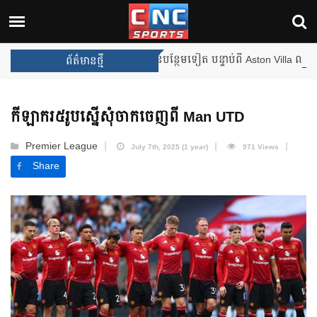
ងឈ្នះពានរង្វាន់បន្ថែមទៀត បន្ទាប់ពី Aston Villa ឈ្នះពាន Europa League
ព័ត៌មានថ្មី
កីឡាករ៥រូបស្នើសុំចាកចេញពី Man UTD
Premier League
July 7th, 2025 (1 year)
971 Views
Share