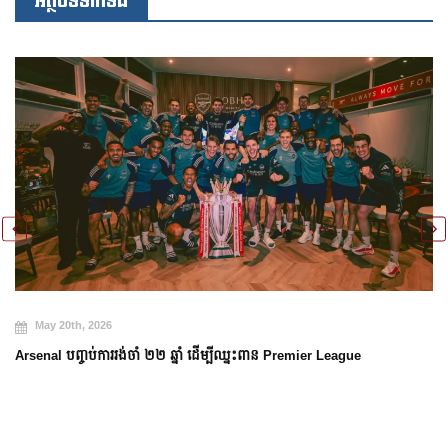
អត្ថបទទាក់ទង
May 19th, 2026
Manchester City កំពុងត្រៀមសម្រាប់ការចាកចេញរបស់លោក Guardiola