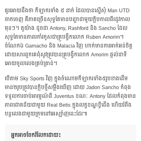
គួរអោយដឹងថា កីឡាករទាំង ៥ នាក់ ដែលបានស្នើសុំ Man UTD
ចាកចេញ គឺភាគច្រើនសុទ្ធតែមានបញ្ហាជាមួយក្លិបកាលពីរដូវកាល
មុនៗ។ តួយ៉ាង ដូចជា Antony, Rashford និង Sancho ដែល
សុទ្ធតែមានភាពរកាំរកូសជាគ្រូបង្វឹកលោក Ruben Amorim។
ចំណែកឯ Garnacho និង Malacia វិញ ហាក់មានការអាក់អន់ចិត្ត
ដោយសារពួកគេពុំសូវត្រូវបានគ្រូបង្វឹកលោក Amorim ផ្តល់នាទី
អោយចូលលេងគ្រប់គ្រាន់។
បើតាម Sky Sports វិញ ក្នុងចំណោមកីឡាករទាំង៥រូបខាងដើម
មាន២រូបត្រូវបានក្លិបថ្មីសម្លឹងឃើញ ដោយ Jadon Sancho កំពុង
ទទួលការចាប់អារម្មណ៍ពី Juventus ខណៈ Antony ដែលកំពុងមាន
ភាពជោគជ័យជាមួយ Real Betis ក្នុងលក្ខខណ្ឌខ្ចីជើង ហើយរំពឹង
បន្តលេងជាមួយក្រុមនៅអេស្ប៉ាញនេះដែរ៕
អ្នកអាចចែករំលែកដោយ៖