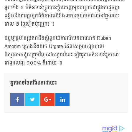
អ្នកទាំង ៤ ក៏មិនទាន់ត្រូវបានក្លិបចេញមុខបញ្ចាក់ជាផ្លូវការដូចគ្នា
ទន្ទឹមនឹងការប្រកួតដ៏ធំខាងលើនឹងឈានចូលមកដល់នៅក្នុងរយៈ
ពេល ២ ថ្ងៃទៀតប៉ុណ្ណោះ ។
បច្ចុប្បន្នមានប្រភពជិតស្និទ្ធរាយការណ៍មកថាលោក Ruben
Amorim គ្រោងនឹងយក Urgate ដែលសម្រាកព្យាបាល
ពីរបួសមកជួយក្រុមវិញនៅសប្ដាហ៍នេះ ត្បិតរូបគេមិនទាន់រួចរាល់
ពេញលេញ ១០០% ក៏ដោយ ៕
អ្នកអាចចែករំលែកដោយ៖