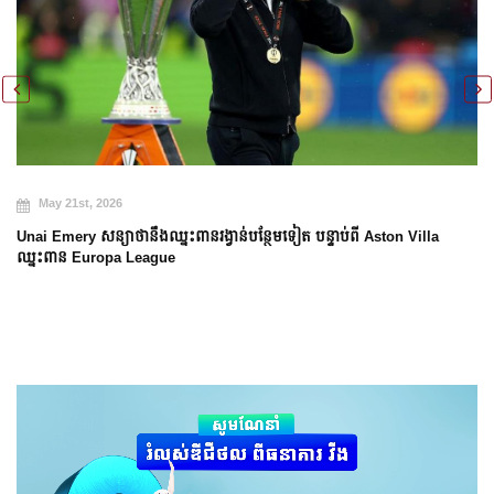
May 20th, 2026
Arsenal បញ្ចប់ការរង់ចាំ ២២ ឆ្នាំ ដើម្បីឈ្នះពាន Premier League
n Villa