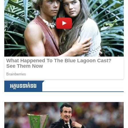
អត្ថបទទាក់ទង