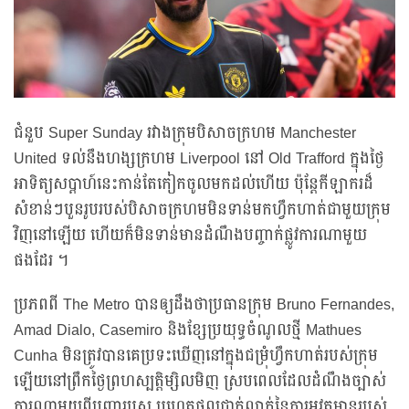
ជំនួប Super Sunday រវាងក្រុមបិសាចក្រហម Manchester
United ទល់នឹងហង្សក្រហម Liverpool នៅ Old Trafford ក្នុងថ្ងៃ
អាទិត្យសប្ដាហ៍នេះកាន់តែកៀកចូលមកដល់ហើយ ប៉ុន្តែកីឡាករដ៏
សំខាន់ៗបួនរូបរបស់បិសាចក្រហមមិនទាន់មកហ្វឹកហាត់ជាមួយក្រុម
វិញនៅឡើយ ហើយក៏មិនទាន់មានដំណឹងបញ្ចាក់ផ្លូវការណាមួយ
ផងដែរ ។
ប្រភពពី The Metro បានឲ្យដឹងថាប្រធានក្រុម Bruno Fernandes,
Amad Dialo, Casemiro និងខ្សែប្រយុទ្ធចំណូលថ្មី Mathues
Cunha មិនត្រូវបានគេប្រទះឃើញនៅក្នុងជម្រុំហ្វឹកហាត់របស់ក្រុម
ឡើយនៅព្រឹកថ្ងៃព្រហស្បត្តិម្សិលមិញ ស្របពេលដែលដំណឹងច្បាស់
ការណាមួយពីបញ្ហារបួស ឬហេតុផលជាក់លាក់នៃការអវត្តមានរបស់