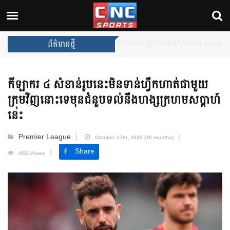
Unai Emery សន្យាថានឹងឈ្នះពានរង្
ព័ត៌មានថ្មី
កីឡាករ ៤ សំខាន់រូបនេះមិនទាន់ហ្វឹកហាត់ជាមួយ
ក្រុមវិញនោះទេមុនជំនួបទល់នឹងហង្សក្រហមសប្ដាហ៍
នេះ
Premier League
October 17th, 2025 (10 months)
Share
955 Views