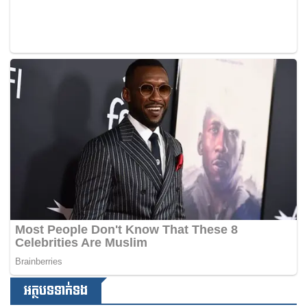
អត្ថបទទាក់ទង