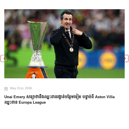
May 21st, 2026
Unai Emery សន្យាថានឹងឈ្នះពានរង្វាន់បន្ថែមទៀត បន្ទាប់ពី Aston Villa
ឈ្នះពាន Europa League