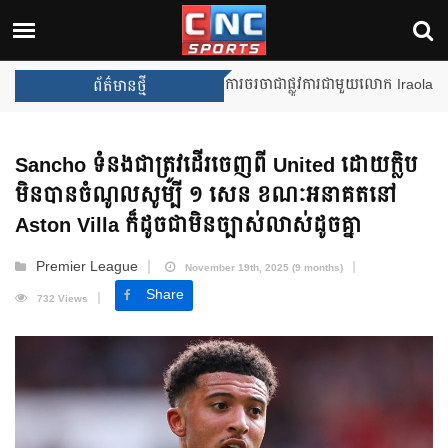
Unai Emery សន្យាថានឹងឈ្នះពានរង្
ព័ត៌មានថ្មី
Sancho ទំនងជាត្រូវដើរចេញពី United ដោយក្លិប
មិនបានចំណូលសូម្បី​ ១ សេន ខណៈអនាគតនៅ
Aston Villa ក៏ដូចជាមិនច្បាស់លាស់ដូចគ្នា
Premier League
November 19th, 2025 (9 months)
Share
732 Views