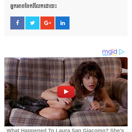
អ្នកអាចចែករំលែកដោយ៖