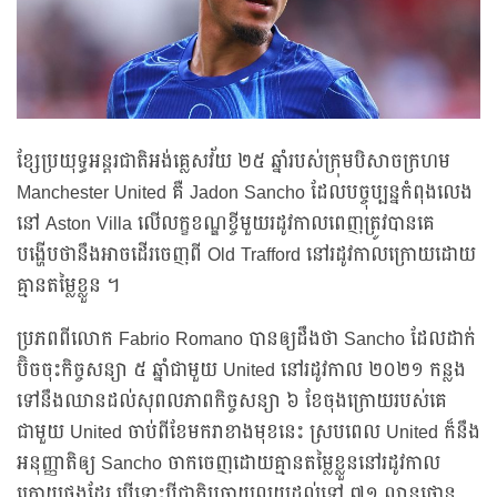
ខ្សែប្រយុទ្ធអន្តរជាតិអង់គ្លេសវ័យ ២៥ ឆ្នាំរបស់ក្រុមបិសាចក្រហម
Manchester United គឺ Jadon Sancho ដែលបច្ចុប្បន្នកំពុងលេង
នៅ Aston Villa លើលក្ខខណ្ឌខ្ចីមួយរដូវកាលពេញត្រូវបានគេ
បង្ហើបថានឹងអាចដើរចេញពី Old Trafford នៅរដូវកាលក្រោយដោយ
គ្មានតម្លៃខ្លួន ។
ប្រភពពីលោក Fabrio Romano បានឲ្យដឹងថា Sancho ដែលដាក់
ប៊ិចចុះកិច្ចសន្យា ៥ ឆ្នាំជាមួយ United នៅរដូវកាល ២០២១ កន្លង
ទៅនឹងឈានដល់សុពលភាពកិច្ចសន្យា ៦ ខែចុងក្រោយរបស់គេ
ជាមួយ United ចាប់ពីខែមករាខាងមុខនេះ ស្របពេល United ក៏នឹង
អនុញ្ញាតិឲ្យ Sancho ចាកចេញដោយគ្មានតម្លៃខ្លួននៅរដូវកាល
ក្រោយផងដែរ បើទោះបីជាក្លិបចាយលុយដល់ទៅ​ ៧១ លានផោន