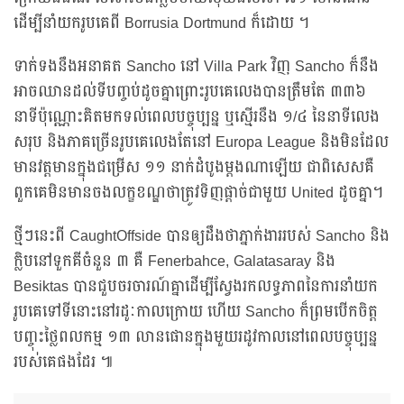
ដើម្បីនាំយករូបគេពី Borrusia Dortmund ក៏ដោយ ។
ទាក់ទងនឹងអនាគត Sancho នៅ Villa Park វិញ Sancho ក៏នឹង
អាចឈានដល់ទីបញ្ចប់ដូចគ្នាព្រោះរូបគេលេងបានត្រឹមតែ ៣៣៦
នាទីប៉ុណ្ណោះគិតមកទល់ពេលបច្ចុប្បន្ន ឬស្មើរនឹង ១/៤ នៃនាទីលេង
សរុប និងភាគច្រើនរូបគេលេងតែនៅ Europa League និងមិនដែល
មានវត្តមានក្នុងជម្រើស ១១ នាក់ដំបូងម្ដងណាឡើយ ជាពិសេសគឺ
ពួកគេមិនមានចងលក្ខខណ្ឌថាត្រូវទិញផ្ដាច់ជាមួយ United ដូចគ្នា។
ថ្មីៗនេះពី CaughtOffside បានឲ្យដឹងថាភ្នាក់ងាររបស់ Sancho និង
ក្លិបនៅទួកគីចំនួន ៣ គឺ​ Fenerbahce, Galatasaray និង
Besiktas បានជួបចរចារណ៍គ្នាដើម្បីស្វែងរកលទ្ធភាពនៃការនាំយក
រូបគេទៅទីនោះនៅរដូៈកាលក្រោយ ហើយ Sancho ក៏ព្រមបើកចិត្ត
បញ្ចុះថ្លៃពលកម្ម ១៣ លានផោនក្នុងមួយរដូវកាលនៅពេលបច្ចុប្បន្ន
របស់គេផងដែរ ៕