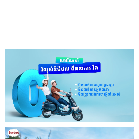
November 29th, 2021
លោក Ralf Rangnick នឹងបានប្រាក់លើកទឹកចិត្តបន្ថែម និងអាចបន្ដដឹកនាំរយៈ
ពេលយូរ បើអាចសម្រេចគោលដៅដែល Man UTD កំណត់