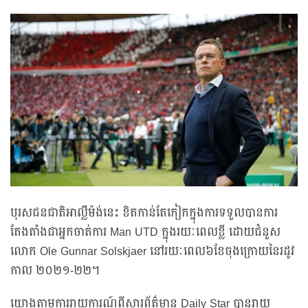
បុរសជនជាតិអាល្លឺម៉ង់នេះ ខិតកាន់តែកៀកក្នុងការទទួលបានការ
តែងតាំងជាអ្នកចាត់ការ Man UTD ក្នុងរយៈពេលខ្លី ដោយជំនួស
លោក Ole Gunnar Solskjaer នៅរយៈពេល៦ខែចុងក្រោយនៃរដូវ
កាល ២០២១-២២។
យោងតាមការរាយការណ៍ពីសារព័ត៌មាន Daily Star បានរាយ