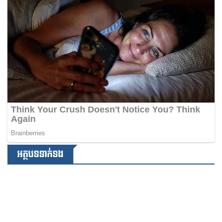
អត្ថបទទាក់ទង