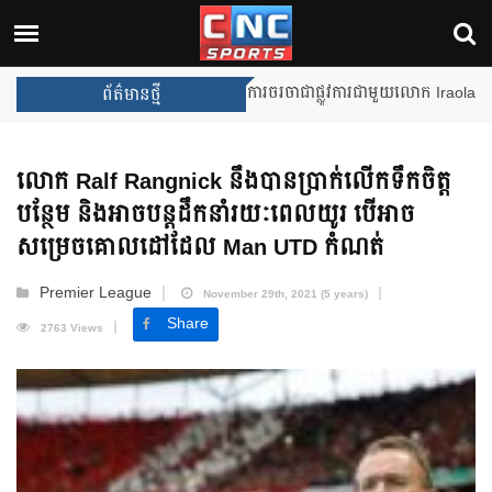
Unai Emery សន្យាថានឹងឈ្នះពានរង្
ព័ត៌មានថ្មី
លោក Ralf Rangnick នឹងបានប្រាក់លើកទឹកចិត្ត
បន្ថែម និងអាចបន្ដដឹកនាំរយៈពេលយូរ បើអាច
សម្រេចគោលដៅដែល Man UTD កំណត់
Premier League
November 29th, 2021 (5 years)
Share
2763 Views