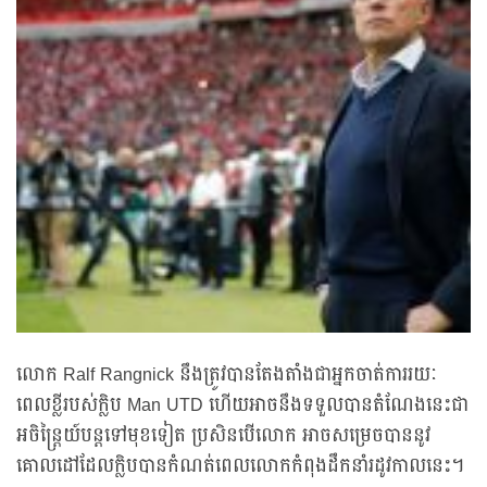
លោក Ralf Rangnick នឹងត្រូវបានតែងតាំងជាអ្នកចាត់ការរយៈ
ពេលខ្លីរបស់ក្លិប Man UTD ហើយអាចនឹងទទួលបានតំណែងនេះជា
អចិន្ដ្រៃយ៍បន្ដទៅមុខទៀត ប្រសិនបើលោក អាចសម្រេចបាននូវ
គោលដៅដែលក្លិបបានកំណត់ពេលលោកកំពុងដឹកនាំរដូវកាលនេះ។