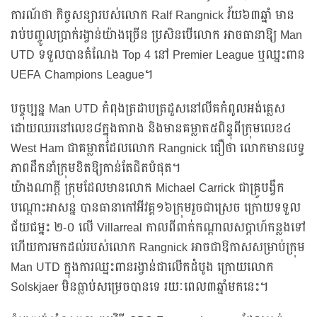
ការណ៍ថា កិច្ចសន្យារបស់លោក Ralf Rangnick វ័យ៦៣ឆ្នាំ មាន
រាប់បញ្ចូលប្រាក់រង្វាន់យ៉ាងច្រើន ប្រសិនបើលោក អាចធានាឱ្យ Man
UTD ទទួលបានតំណែង Top 4 នៅ Premier League ឬឈ្នះពាន
UEFA Champions League។
បច្ចុប្បន្ន Man UTD កំពុងត្រដាបត្រដួសនៅលីគកំពូលអង់គ្លេស
ដោយឈរនៅលេខ៨ក្នុងតារាង និងមានគម្លាត៥ពិន្ទុពីក្រុមលេខ៤
West Ham ជាគម្លាតដែលលោក Rangnick ជឿថា លោកមានលទ្ធ
ភាពដឹកនាំក្រុមខិតឱ្យកាន់តែជិតបំផុត។
យ៉ាងណាក្ដី ក្រុមដែលមានលោក Michael Carrick ជាគ្រូបង្វឹក
បណ្ដោះអាសន្ន បានធានាកៅអីវគ្គ១៦ក្រុមរួចជាស្រេច ក្រោយទទួល
ជ័យជម្នះ ២-០ លើ Villarreal កាលពីពាក់កណ្ដាលសប្ដាហ៍កន្លងទៅ
ហើយការមកដល់របស់លោក Rangnick អាចជាឱកាសសម្រាប់ក្រុម
Man UTD ក្នុងការឈ្នះពានរង្វាន់ជាលើកដំបូង ក្រោយលោក
Solskjaer មិនធ្លាប់សម្រេចបានទេ រយៈពេល៣ឆ្នាំមកនេះ។