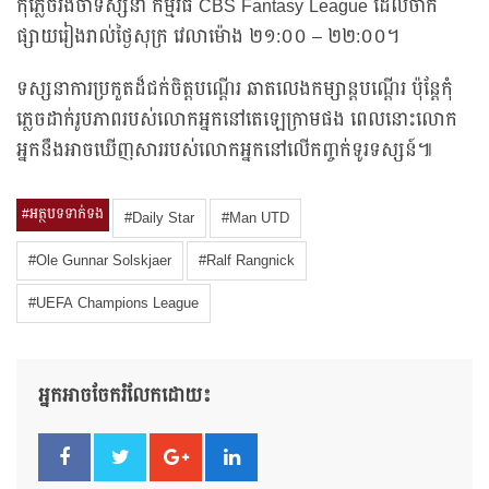
កុំភ្លេចរង់ចាំទស្សនា កម្មវិធី CBS Fantasy League ដែលចាក់
ផ្សាយរៀងរាល់ថ្ងៃសុក្រ វេលាម៉ោង ២១:០០ – ២២:០០។
ទស្សនាការប្រកួតដ៏ជក់ចិត្តបណ្តើរ ឆាតលេងកម្សាន្តបណ្តើរ ប៉ុន្តែកុំ
ភ្លេចដាក់រូបភាពរបស់លោកអ្នកនៅតេឡេក្រាមផង ពេលនោះលោក
អ្នកនឹងអាចឃើញសាររបស់លោកអ្នកនៅលើកញ្ចក់ទូរទស្សន៍៕
#អត្ថបទទាក់ទង
#Daily Star
#Man UTD
#Ole Gunnar Solskjaer
#Ralf Rangnick
#UEFA Champions League
អ្នកអាចចែករំលែកដោយ៖