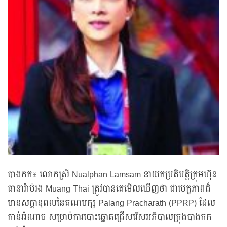
បាងកក៖ លោកស្រី Nualphan Lamsam នាយកប្រតិបត្តិក្រុមហ៊ុន
ធានារ៉ាប់រង Muang Thai ត្រូវបានគេមើលឃើញថា ជាបេក្ខភាពដ៏
មានសក្តានុពលនៃគណបក្ស Palang Pracharath (PPRP) ដែល
កាន់អំណាច សម្រាប់ការបោះឆ្នោតជ្រើសរើសអភិបាលក្រុងបាងកក