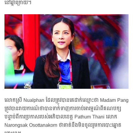
នៅឆ្នាំក្រោយ។
លោកស្រី Nualphan ដែលត្រូវបានគេដាក់ឈ្មោះថា Madam Pang
ត្រូវបានរាយការណ៍ថាបានទាក់ទាញការចាប់អារម្មណ៍ពីគណបក្ស
បន្ទាប់ពីការប្រកាសរបស់អភិបាលខេត្ត Pathum Thani លោក
Narongsak Osottanakorn ថាគាត់នឹងមិនចូលរួមការបោះឆ្នោត