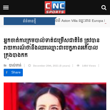
ងឈ្នះពានរង្វាន់បន្ថែមទៀត បន្ទាប់ពី Aston Villa ឈ្នះពាន Europa League
ព័ត៌មានថ្មី
អ្នកចាត់ការក្រុមបាល់ទាត់ជម្រើសជាតិថៃ ត្រូវបាន
រាយការណ៍ថានឹងឈរឈ្មោះជាបេក្ខភាពអភិបាល
ក្រុងបាងកក
បាល់ទាត់
December 20th, 2021 (5 years)
1484 Views
Share