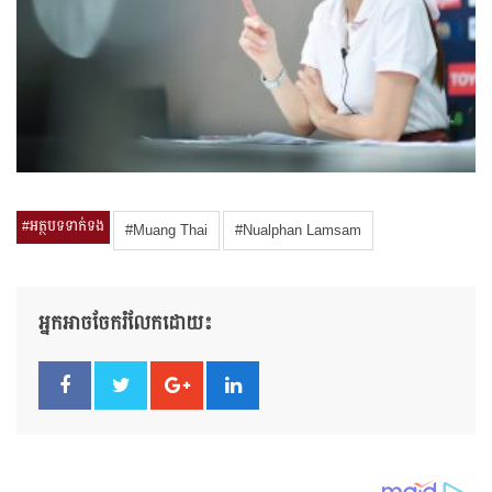
#អត្ថបទទាក់ទង
#Muang Thai
#Nualphan Lamsam
អ្នកអាចចែករំលែកដោយ៖