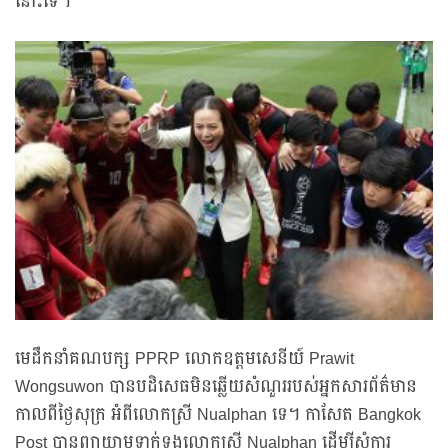
នោះទេ។
មេដឹកនាំគណបក្ស PPRP លោកឧត្តមសេនីយ៍ Prawit
Wongsuwon បានបដិសេធមិនឆ្លើយសំណួររបស់អ្នកសារព័ត៌មាន
កាលពីថ្ងៃសុក្រ អំពីលោកស្រី Nualphan ទេ។ កាសែត Bangkok
Post បានព្យាយាមទាក់ទងលោកស្រី Nualphan ដើម្បីសុំការ