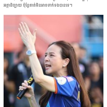
អត្ថាធិប្បាយ ប៉ុន្តែគាត់មិនអាចទាក់ទងបានទេ។