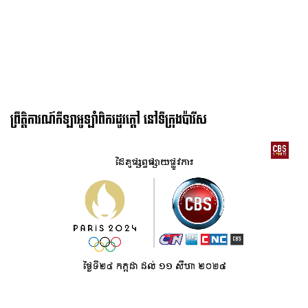
December 20th, 2021
អ្នកចាត់ការក្រុមបាល់ទាត់ជម្រើសជាតិថៃ ត្រូវបានរាយការណ៍ថានឹងឈរឈ្មោះជា
បេក្ខភាពអភិបាលក្រុងបាងកក
ព្រឹត្តិការណ៍កីឡាអូឡាំពិករដូវក្ដៅ នៅទីក្រុងប៉ារីស