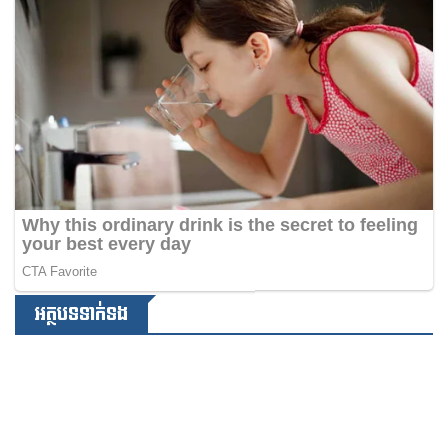
អត្ថបទទាក់ទង